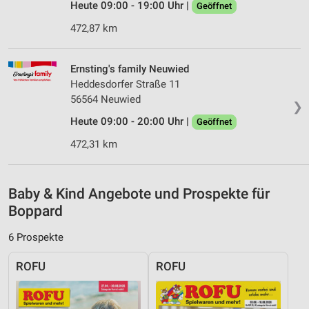
Heute 09:00 - 19:00 Uhr |
Geöffnet
Messung der Werbeleistung
472,87 km
Messung der Performance von Inhalten
Analyse von Zielgruppen durch Statistiken oder
Ernsting's family Neuwied
Kombinationen von Daten aus verschiedenen
Heddesdorfer Straße 11
Quellen
56564 Neuwied
❯
Entwicklung und Verbesserung der Angebote
Heute 09:00 - 20:00 Uhr |
Geöffnet
472,31 km
Verwendung reduzierter Daten zur Auswahl von
Inhalten
IAB-Besonderheiten:
Baby & Kind Angebote und Prospekte für
Verwendung genauer Standortdaten
Boppard
Geräte anhand von aktiv angeforderten
6 Prospekte
Informationen identifizieren
ROFU
ROFU
Nicht-IAB-Verarbeitungszwecke:
Notwendig