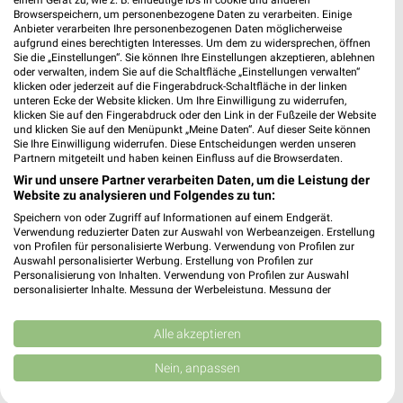
einem Gerät zu, wie z. B. eindeutige IDs in cookie und anderen
Johann-Sebastian-Bach-Straße 24
Browserspeichern, um personenbezogene Daten zu verarbeiten. Einige
56288 Kastellaun
Anbieter verarbeiten Ihre personenbezogenen Daten möglicherweise
❯
aufgrund eines berechtigten Interesses. Um dem zu widersprechen, öffnen
Heute 09:00 - 20:00 Uhr |
Sie die „Einstellungen“. Sie können Ihre Einstellungen akzeptieren, ablehnen
Geöffnet
oder verwalten, indem Sie auf die Schaltfläche „Einstellungen verwalten“
496,35 km
klicken oder jederzeit auf die Fingerabdruck-Schaltfläche in der linken
unteren Ecke der Website klicken. Um Ihre Einwilligung zu widerrufen,
klicken Sie auf den Fingerabdruck oder den Link in der Fußzeile der Website
und klicken Sie auf den Menüpunkt „Meine Daten“. Auf dieser Seite können
Rossmann Treis-Karden
Sie Ihre Einwilligung widerrufen. Diese Entscheidungen werden unseren
Partnern mitgeteilt und haben keinen Einfluss auf die Browserdaten.
Am Laach 5
56253 Treis-Karden
Wir und unsere Partner verarbeiten Daten, um die Leistung der
❯
Website zu analysieren und Folgendes zu tun:
Heute 09:00 - 19:00 Uhr |
Geöffnet
Speichern von oder Zugriff auf Informationen auf einem Endgerät.
Verwendung reduzierter Daten zur Auswahl von Werbeanzeigen. Erstellung
498,06 km • Angebote: 3 Prospekte
von Profilen für personalisierte Werbung. Verwendung von Profilen zur
Auswahl personalisierter Werbung. Erstellung von Profilen zur
Personalisierung von Inhalten. Verwendung von Profilen zur Auswahl
personalisierter Inhalte. Messung der Werbeleistung. Messung der
Ernsting's family Bendorf
Performance von Inhalten. Analyse von Zielgruppen durch Statistiken oder
Hauptstraße 129
Kombinationen von Daten aus verschiedenen Quellen. Entwicklung und
56170 Bendorf
Verbesserung der Angebote. Verwendung reduzierter Daten zur Auswahl
Alle akzeptieren
❯
von Inhalten.
Heute 09:00 - 20:00 Uhr |
Geöffnet
Daten können außerhalb der Europäischen Union weitergegeben und in die
Nein, anpassen
USA gesendet werden.
466,13 km
Ihre Einwilligung und die cookie Richtlinie gelten ausschließlich für diese