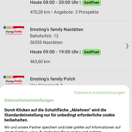
Heute 08:00 - 20:00 Uhr |
Geöffnet
470,28 km • Angebote: 3 Prospekte
Ernsting's family Nastätten
Bahnhofstr. 13
56355 Nastätten
❯
Heute 09:00 - 19:00 Uhr |
Geöffnet
463,60 km
Ernsting's family Polch
Vor Geisenach 3
56751 Polch
Datenschutzbestimmungen
❯
Datenschutzeinstellungen
Heute 09:00 - 19:00 Uhr |
Geöffnet
Durch Klicken auf die Schaltfläche „Ablehnen“ wird die
487,93 km
Standardeinstellung nur für unbedingt erforderliche cookie
beibehalten.
Wir und unsere Partner speichern und/oder greifen auf Informationen auf
Ernsting's family Kastellaun