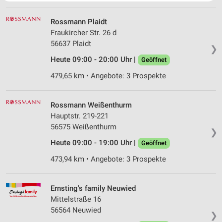
Website/App.
Partnerliste anzeigen (1 IAB-Anbieter)
Rossmann Plaidt
Wir nutzen Ihre Daten für folgende Zwecke:
Fraukircher Str. 26 d
IAB-Verarbeitungszwecke:
56637 Plaidt
❯
Speichern von oder Zugriff auf Informationen
Heute 09:00 - 20:00 Uhr |
Geöffnet
auf einem Endgerät
479,65 km • Angebote: 3 Prospekte
Verwendung reduzierter Daten zur Auswahl von
Werbeanzeigen
Rossmann Weißenthurm
Erstellung von Profilen für personalisierte
Hauptstr. 219-221
Werbung
56575 Weißenthurm
❯
Heute 09:00 - 19:00 Uhr |
Verwendung von Profilen zur Auswahl
Geöffnet
personalisierter Werbung
473,94 km • Angebote: 3 Prospekte
Erstellung von Profilen zur Personalisierung
von Inhalten
Ernsting's family Neuwied
Mittelstraße 16
Verwendung von Profilen zur Auswahl
personalisierter Inhalte
56564 Neuwied
❯