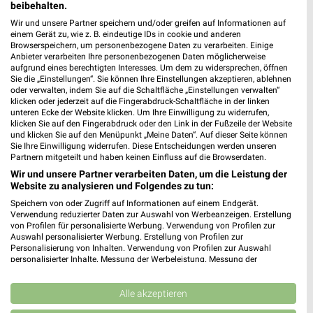
beibehalten.
Heute 08:30 - 16:00 Uhr |
Geöffnet
Wir und unsere Partner speichern und/oder greifen auf Informationen auf
einem Gerät zu, wie z. B. eindeutige IDs in cookie und anderen
457,83 km • Angebote: 4 Prospekte
Browserspeichern, um personenbezogene Daten zu verarbeiten. Einige
Anbieter verarbeiten Ihre personenbezogenen Daten möglicherweise
aufgrund eines berechtigten Interesses. Um dem zu widersprechen, öffnen
dm Aalen
Sie die „Einstellungen“. Sie können Ihre Einstellungen akzeptieren, ablehnen
oder verwalten, indem Sie auf die Schaltfläche „Einstellungen verwalten“
Gartenstraße 101
klicken oder jederzeit auf die Fingerabdruck-Schaltfläche in der linken
73430 Aalen
unteren Ecke der Website klicken. Um Ihre Einwilligung zu widerrufen,
❯
klicken Sie auf den Fingerabdruck oder den Link in der Fußzeile der Website
Heute 08:00 - 20:00 Uhr |
Geöffnet
und klicken Sie auf den Menüpunkt „Meine Daten“. Auf dieser Seite können
Sie Ihre Einwilligung widerrufen. Diese Entscheidungen werden unseren
472,10 km
Partnern mitgeteilt und haben keinen Einfluss auf die Browserdaten.
Wir und unsere Partner verarbeiten Daten, um die Leistung der
Website zu analysieren und Folgendes zu tun:
Rossmann Oettingen
Speichern von oder Zugriff auf Informationen auf einem Endgerät.
Nördlinger Str. 8a
Verwendung reduzierter Daten zur Auswahl von Werbeanzeigen. Erstellung
von Profilen für personalisierte Werbung. Verwendung von Profilen zur
86732 Oettingen
❯
Auswahl personalisierter Werbung. Erstellung von Profilen zur
Personalisierung von Inhalten. Verwendung von Profilen zur Auswahl
Heute 08:00 - 20:00 Uhr |
Geöffnet
personalisierter Inhalte. Messung der Werbeleistung. Messung der
Performance von Inhalten. Analyse von Zielgruppen durch Statistiken oder
443,52 km • Angebote: 2 Prospekte
Kombinationen von Daten aus verschiedenen Quellen. Entwicklung und
Verbesserung der Angebote. Verwendung reduzierter Daten zur Auswahl
Alle akzeptieren
von Inhalten.