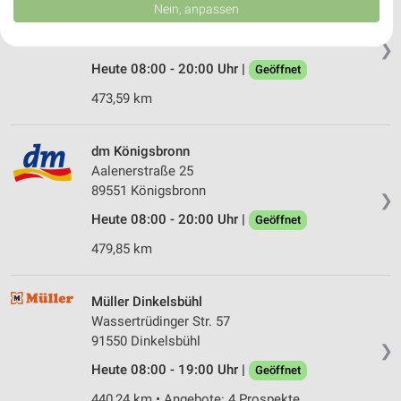
dm Aalen
Daten können außerhalb der Europäischen Union weitergegeben und in die
Nein, anpassen
USA gesendet werden.
Daimlerstraße 16
Ihre Einwilligung und die cookie Richtlinie gelten ausschließlich für diese
73431 Aalen
❯
Website/App.
Heute 08:00 - 20:00 Uhr |
Geöffnet
Partnerliste anzeigen (1 IAB-Anbieter)
473,59 km
Wir nutzen Ihre Daten für folgende Zwecke:
IAB-Verarbeitungszwecke:
Speichern von oder Zugriff auf Informationen
dm Königsbronn
auf einem Endgerät
Aalenerstraße 25
89551 Königsbronn
❯
Verwendung reduzierter Daten zur Auswahl von
Werbeanzeigen
Heute 08:00 - 20:00 Uhr |
Geöffnet
479,85 km
Erstellung von Profilen für personalisierte
Werbung
Müller Dinkelsbühl
Verwendung von Profilen zur Auswahl
personalisierter Werbung
Wassertrüdinger Str. 57
91550 Dinkelsbühl
❯
Erstellung von Profilen zur Personalisierung
Heute 08:00 - 19:00 Uhr |
von Inhalten
Geöffnet
440,24 km • Angebote: 4 Prospekte