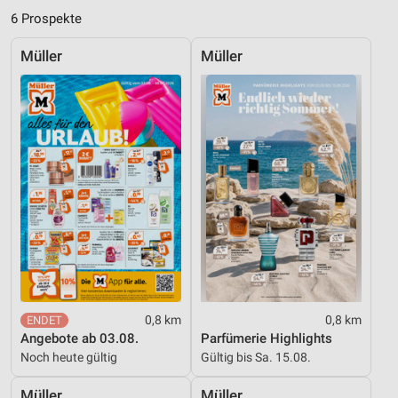
Notwendig
6 Prospekte
Performance
Müller
Müller
Funktional
Werbung
0,8 km
0,8 km
Angebote ab 03.08.
Parfümerie Highlights
Noch heute gültig
Gültig bis Sa. 15.08.
Müller
Müller