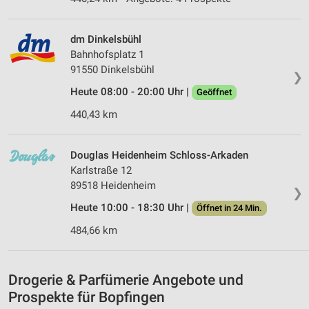
Verwendung von Profilen zur Auswahl
personalisierter Inhalte
dm Dinkelsbühl
Messung der Werbeleistung
Bahnhofsplatz 1
91550 Dinkelsbühl
Messung der Performance von Inhalten
❯
Heute 08:00 - 20:00 Uhr |
Geöffnet
Analyse von Zielgruppen durch Statistiken oder
Kombinationen von Daten aus verschiedenen
440,43 km
Quellen
Entwicklung und Verbesserung der Angebote
Douglas Heidenheim Schloss-Arkaden
Karlstraße 12
Verwendung reduzierter Daten zur Auswahl von
89518 Heidenheim
❯
Inhalten
Heute 10:00 - 18:30 Uhr |
Öffnet in 24 Min.
IAB-Besonderheiten:
484,66 km
Verwendung genauer Standortdaten
Geräte anhand von aktiv angeforderten
Informationen identifizieren
Drogerie & Parfümerie Angebote und
Prospekte für Bopfingen
Nicht-IAB-Verarbeitungszwecke: