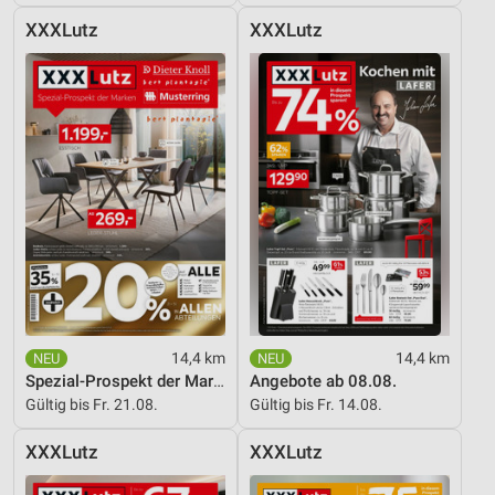
XXXLutz
XXXLutz
Entwicklung und Verbesserung der Angebote
Verwendung reduzierter Daten zur Auswahl von
Inhalten
IAB-Besonderheiten:
Verwendung genauer Standortdaten
Geräte anhand von aktiv angeforderten
Informationen identifizieren
Nicht-IAB-Verarbeitungszwecke:
Notwendig
Performance
14,4 km
14,4 km
Spezial-Prospekt der Marken
Angebote ab 08.08.
Funktional
Gültig bis Fr. 21.08.
Gültig bis Fr. 14.08.
Werbung
XXXLutz
XXXLutz