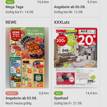
14,4 km
9,3 km
Verwendung reduzierter Daten zur Auswahl von
Mega Tage
Angebote ab 06.08.
Werbeanzeigen
Gültig bis Fr. 14.08.
Gültig bis Mi. 12.08.
Erstellung von Profilen für personalisierte
REWE
XXXLutz
Werbung
Verwendung von Profilen zur Auswahl
personalisierter Werbung
Erstellung von Profilen zur Personalisierung
von Inhalten
Verwendung von Profilen zur Auswahl
personalisierter Inhalte
Messung der Werbeleistung
Messung der Performance von Inhalten
0,8 km
14,4 km
Analyse von Zielgruppen durch Statistiken oder
Angebote ab 03.08.
Sparkauf
Kombinationen von Daten aus verschiedenen
Noch heute gültig
Gültig bis Fr. 21.08.
Quellen