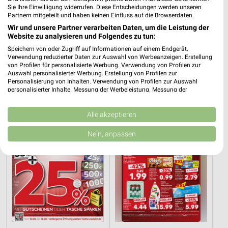
Sie Ihre Einwilligung widerrufen. Diese Entscheidungen werden unseren
Partnern mitgeteilt und haben keinen Einfluss auf die Browserdaten.
Wir und unsere Partner verarbeiten Daten, um die Leistung der
Website zu analysieren und Folgendes zu tun:
14,4 km
28,2 km
Wohnen Spezial
Hot Sommer Sale
Speichern von oder Zugriff auf Informationen auf einem Endgerät.
Verwendung reduzierter Daten zur Auswahl von Werbeanzeigen. Erstellung
Gültig bis Fr. 14.08.
Gültig bis Sa. 29.08.
von Profilen für personalisierte Werbung. Verwendung von Profilen zur
Auswahl personalisierter Werbung. Erstellung von Profilen zur
XXXLutz
Kaufland
Personalisierung von Inhalten. Verwendung von Profilen zur Auswahl
personalisierter Inhalte. Messung der Werbeleistung. Messung der
Performance von Inhalten. Analyse von Zielgruppen durch Statistiken oder
Kombinationen von Daten aus verschiedenen Quellen. Entwicklung und
Verbesserung der Angebote. Verwendung reduzierter Daten zur Auswahl
Alle akzeptieren
von Inhalten.
Daten können außerhalb der Europäischen Union weitergegeben und in die
Nein, anpassen
USA gesendet werden.
Ihre Einwilligung und die cookie Richtlinie gelten ausschließlich für diese
Website/App.
Partnerliste anzeigen (1 IAB-Anbieter)
Wir nutzen Ihre Daten für folgende Zwecke:
IAB-Verarbeitungszwecke:
Speichern von oder Zugriff auf Informationen
auf einem Endgerät