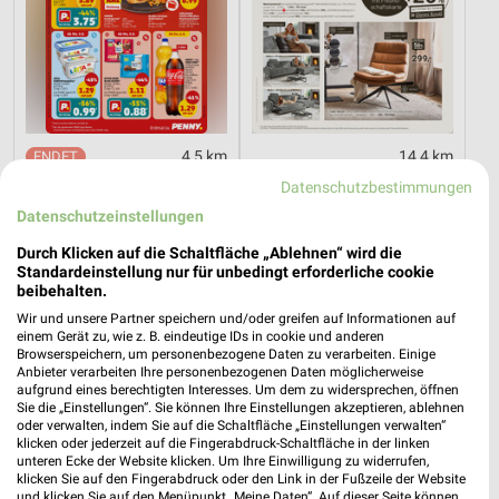
4,5 km
14,4 km
Angebote ab 03.08.
Dieter Knoll
Datenschutzbestimmungen
Noch heute gültig
Gültig bis Fr. 14.08.
Datenschutzeinstellungen
XXXLutz
Opti Wohnwelt
Durch Klicken auf die Schaltfläche „Ablehnen“ wird die
Standardeinstellung nur für unbedingt erforderliche cookie
beibehalten.
Wir und unsere Partner speichern und/oder greifen auf Informationen auf
einem Gerät zu, wie z. B. eindeutige IDs in cookie und anderen
Browserspeichern, um personenbezogene Daten zu verarbeiten. Einige
Anbieter verarbeiten Ihre personenbezogenen Daten möglicherweise
aufgrund eines berechtigten Interesses. Um dem zu widersprechen, öffnen
Sie die „Einstellungen“. Sie können Ihre Einstellungen akzeptieren, ablehnen
oder verwalten, indem Sie auf die Schaltfläche „Einstellungen verwalten“
klicken oder jederzeit auf die Fingerabdruck-Schaltfläche in der linken
unteren Ecke der Website klicken. Um Ihre Einwilligung zu widerrufen,
klicken Sie auf den Fingerabdruck oder den Link in der Fußzeile der Website
und klicken Sie auf den Menüpunkt „Meine Daten“. Auf dieser Seite können