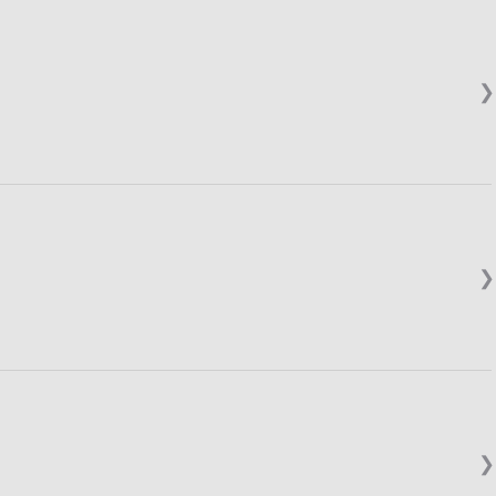
❯
❯
❯