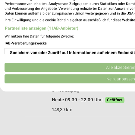
Performance von Inhalten. Analyse von Zielgruppen durch Statistiken oder Kom
und Verbesserung der Angebote. Verwendung reduzierter Daten zur Auswahl von
Daten können außerhalb der Europäischen Union weitergegeben und in die USA 
Ihre Einwilligung und die cookie Richtlinie gelten ausschließlich für diese Websit
Blume 2000 Leipzig
Partnerliste anzeigen (1 IAB-Anbieter)
Peterstraße 13
Wir nutzen Ihre Daten für folgende Zwecke:
04109 Leipzig
IAB-Verarbeitungszwecke:
Heute 09:30 - 20:00 Uhr |
Geöffnet
Speichern von oder Zugriff auf Informationen auf einem Endgerät
149,06 km
Verwendung reduzierter Daten zur Auswahl von Werbeanzeigen
Alle akzeptiere
Blume 2000 Leipzig
Erstellung von Profilen für personalisierte Werbung
Nein, anpassen
Willi-Brandt-Platz 5
Verwendung von Profilen zur Auswahl personalisierter Werbung
04105 Leipzig
Heute 09:30 - 22:00 Uhr |
Geöffnet
Erstellung von Profilen zur Personalisierung von Inhalten
148,39 km
Verwendung von Profilen zur Auswahl personalisierter Inhalte
Messung der Werbeleistung