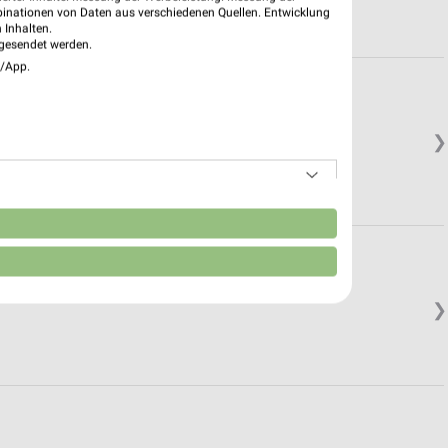
binationen von Daten aus verschiedenen Quellen. Entwicklung
 Inhalten.
gesendet werden.
e/App.
❯
n
❯