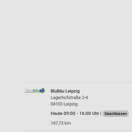
Messung der Performance von Inhalten
Analyse von Zielgruppen durch Statistiken oder Kombinationen 
Quellen
Entwicklung und Verbesserung der Angebote
Verwendung reduzierter Daten zur Auswahl von Inhalten
IAB-Besonderheiten:
Verwendung genauer Standortdaten
Geräte anhand von aktiv angeforderten Informationen identifizie
Nicht-IAB-Verarbeitungszwecke:
BluBäu Leipzig
Notwendig
Lagerhofstraße 2-4
04103 Leipzig
Performance
Heute 09:00 - 16:00 Uhr |
Geschlossen
Funktional
147,73 km
Werbung