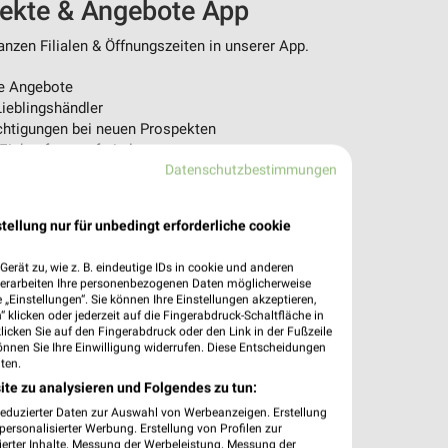
pekte & Angebote App
nzen Filialen & Öffnungszeiten in unserer App.
e Angebote
ieblingshändler
htigungen bei neuen Prospekten
 Einkauf stressfrei planen
Datenschutzbestimmungen
 App jetzt laden oder QR-Code scannen.
tellung nur für unbedingt erforderliche cookie
erät zu, wie z. B. eindeutige IDs in cookie und anderen
verarbeiten Ihre personenbezogenen Daten möglicherweise
„Einstellungen“. Sie können Ihre Einstellungen akzeptieren,
 klicken oder jederzeit auf die Fingerabdruck-Schaltfläche in
klicken Sie auf den Fingerabdruck oder den Link in der Fußzeile
önnen Sie Ihre Einwilligung widerrufen. Diese Entscheidungen
ten.
ite zu analysieren und Folgendes zu tun:
reduzierter Daten zur Auswahl von Werbeanzeigen. Erstellung
ersonalisierter Werbung. Erstellung von Profilen zur
ierter Inhalte. Messung der Werbeleistung. Messung der