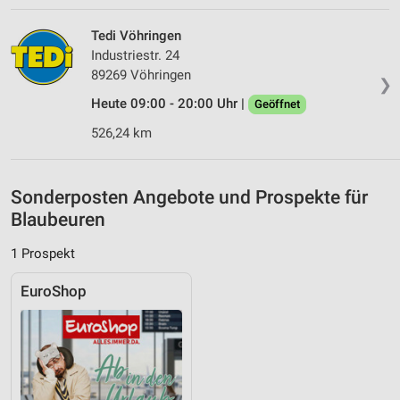
Geräte anhand von aktiv angeforderten
Informationen identifizieren
Tedi Vöhringen
Industriestr. 24
Nicht-IAB-Verarbeitungszwecke:
89269 Vöhringen
❯
Notwendig
Heute 09:00 - 20:00 Uhr |
Geöffnet
Performance
526,24 km
Funktional
Sonderposten Angebote und Prospekte für
Werbung
Blaubeuren
1 Prospekt
EuroShop