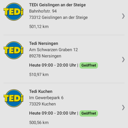
TEDi Geislingen an der Steige
Erstellung von Profilen zur Personalisierung
Bahnhofstr. 94
von Inhalten
❯
73312 Geislingen an der Steige
Verwendung von Profilen zur Auswahl
501,12 km
personalisierter Inhalte
Messung der Werbeleistung
Tedi Nersingen
Am Schwarzen Graben 12
Messung der Performance von Inhalten
89278 Nersingen
❯
Heute 09:00 - 20:00 Uhr |
Geöffnet
Analyse von Zielgruppen durch Statistiken oder
Kombinationen von Daten aus verschiedenen
510,97 km
Quellen
Entwicklung und Verbesserung der Angebote
Tedi Kuchen
Im Gewerbepark 6
Verwendung reduzierter Daten zur Auswahl von
Inhalten
73329 Kuchen
❯
Heute 09:00 - 20:00 Uhr |
IAB-Besonderheiten:
Geöffnet
Verwendung genauer Standortdaten
500,56 km