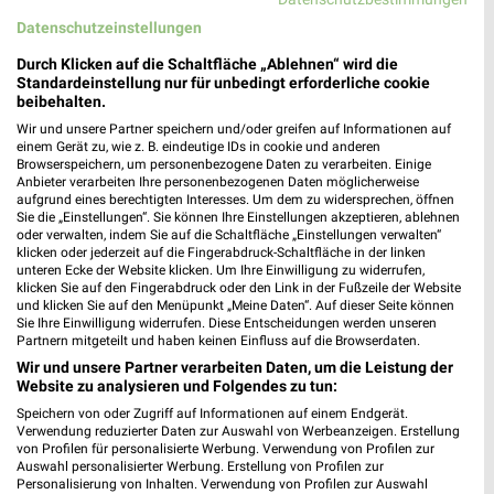
Heute 09:00 - 20:00 Uhr |
Geöffnet
Datenschutzeinstellungen
522,99 km
Durch Klicken auf die Schaltfläche „Ablehnen“ wird die
Standardeinstellung nur für unbedingt erforderliche cookie
beibehalten.
TEDİ Senden
Wir und unsere Partner speichern und/oder greifen auf Informationen auf
Danziger Str. 1
einem Gerät zu, wie z. B. eindeutige IDs in cookie und anderen
❯
89250 Senden
Browserspeichern, um personenbezogene Daten zu verarbeiten. Einige
Anbieter verarbeiten Ihre personenbezogenen Daten möglicherweise
522,97 km
aufgrund eines berechtigten Interesses. Um dem zu widersprechen, öffnen
Sie die „Einstellungen“. Sie können Ihre Einstellungen akzeptieren, ablehnen
oder verwalten, indem Sie auf die Schaltfläche „Einstellungen verwalten“
klicken oder jederzeit auf die Fingerabdruck-Schaltfläche in der linken
Tedi Laupheim
unteren Ecke der Website klicken. Um Ihre Einwilligung zu widerrufen,
klicken Sie auf den Fingerabdruck oder den Link in der Fußzeile der Website
Ulmer Str. 13
und klicken Sie auf den Menüpunkt „Meine Daten“. Auf dieser Seite können
88471 Laupheim
❯
Sie Ihre Einwilligung widerrufen. Diese Entscheidungen werden unseren
Partnern mitgeteilt und haben keinen Einfluss auf die Browserdaten.
Heute 09:00 - 20:00 Uhr |
Geöffnet
Wir und unsere Partner verarbeiten Daten, um die Leistung der
538,58 km
Website zu analysieren und Folgendes zu tun:
Speichern von oder Zugriff auf Informationen auf einem Endgerät.
Verwendung reduzierter Daten zur Auswahl von Werbeanzeigen. Erstellung
von Profilen für personalisierte Werbung. Verwendung von Profilen zur
Picks Raus Münsingen
Auswahl personalisierter Werbung. Erstellung von Profilen zur
Lichtensteinstr. 19+21
Personalisierung von Inhalten. Verwendung von Profilen zur Auswahl