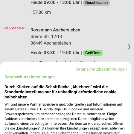
Heute 09:00 - 13:00 Uhr |
Geschlossen
157,86 km
Rossmann Aschersleben
Breite Str. 12-13
06449 Aschersleben
❯
Heute 08:30 - 19:00 Uhr |
Geöffnet
157,89 km • Angebote: 3 Prospekte
Datenschutzbestimmungen
Datenschutzeinstellungen
Rossmann Ballenstedt
Felsenkellerweg 21 a
Durch Klicken auf die Schaltfläche „Ablehnen“ wird die
Standardeinstellung nur für unbedingt erforderliche cookie
06493 Ballenstedt
❯
beibehalten.
Heute 08:00 - 20:00 Uhr |
Geöffnet
Wir und unsere Partner speichern und/oder greifen auf Informationen auf
einem Gerät zu, wie z. B. eindeutige IDs in cookie und anderen
173,47 km • Angebote: 3 Prospekte
Browserspeichern, um personenbezogene Daten zu verarbeiten. Einige
Anbieter verarbeiten Ihre personenbezogenen Daten möglicherweise
aufgrund eines berechtigten Interesses. Um dem zu widersprechen, öffnen
Sie die „Einstellungen“. Sie können Ihre Einstellungen akzeptieren, ablehnen
Rossmann Bad Frankenhausen
oder verwalten, indem Sie auf die Schaltfläche „Einstellungen verwalten“