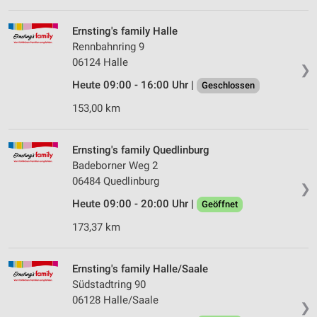
IAB-Verarbeitungszwecke:
Speichern von oder Zugriff auf Informationen
Ernsting's family Halle
auf einem Endgerät
Rennbahnring 9
06124 Halle
Verwendung reduzierter Daten zur Auswahl von
❯
Werbeanzeigen
Heute 09:00 - 16:00 Uhr |
Geschlossen
Erstellung von Profilen für personalisierte
153,00 km
Werbung
Verwendung von Profilen zur Auswahl
Ernsting's family Quedlinburg
personalisierter Werbung
Badeborner Weg 2
06484 Quedlinburg
Erstellung von Profilen zur Personalisierung
❯
von Inhalten
Heute 09:00 - 20:00 Uhr |
Geöffnet
173,37 km
Verwendung von Profilen zur Auswahl
personalisierter Inhalte
Ernsting's family Halle/Saale
Messung der Werbeleistung
Südstadtring 90
Messung der Performance von Inhalten
06128 Halle/Saale
❯