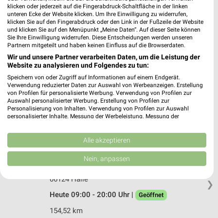
Bahnhofstr. 1-3
klicken oder jederzeit auf die Fingerabdruck-Schaltfläche in der linken
unteren Ecke der Website klicken. Um Ihre Einwilligung zu widerrufen,
06567 Bad Frankenhausen
❯
klicken Sie auf den Fingerabdruck oder den Link in der Fußzeile der Website
und klicken Sie auf den Menüpunkt „Meine Daten“. Auf dieser Seite können
Heute 08:00 - 20:00 Uhr |
Geöffnet
Sie Ihre Einwilligung widerrufen. Diese Entscheidungen werden unseren
Partnern mitgeteilt und haben keinen Einfluss auf die Browserdaten.
204,44 km • Angebote: 3 Prospekte
Wir und unsere Partner verarbeiten Daten, um die Leistung der
Website zu analysieren und Folgendes zu tun:
Ernsting's family Halle (Saale)
Speichern von oder Zugriff auf Informationen auf einem Endgerät.
Verwendung reduzierter Daten zur Auswahl von Werbeanzeigen. Erstellung
Neustädter Passage 17d
von Profilen für personalisierte Werbung. Verwendung von Profilen zur
06122 Halle (Saale)
Auswahl personalisierter Werbung. Erstellung von Profilen zur
❯
Personalisierung von Inhalten. Verwendung von Profilen zur Auswahl
Heute 09:00 - 20:00 Uhr |
Geöffnet
personalisierter Inhalte. Messung der Werbeleistung. Messung der
Performance von Inhalten. Analyse von Zielgruppen durch Statistiken oder
154,01 km
Kombinationen von Daten aus verschiedenen Quellen. Entwicklung und
Verbesserung der Angebote. Verwendung reduzierter Daten zur Auswahl
Alle akzeptieren
von Inhalten.
Daten können außerhalb der Europäischen Union weitergegeben und in die
Ernsting's family Halle
Nein, anpassen
USA gesendet werden.
Zollrain 9
Ihre Einwilligung und die cookie Richtlinie gelten ausschließlich für diese
06124 Halle
Website/App.
❯
Partnerliste anzeigen (1 IAB-Anbieter)
Heute 09:00 - 20:00 Uhr |
Geöffnet
Wir nutzen Ihre Daten für folgende Zwecke:
154,52 km