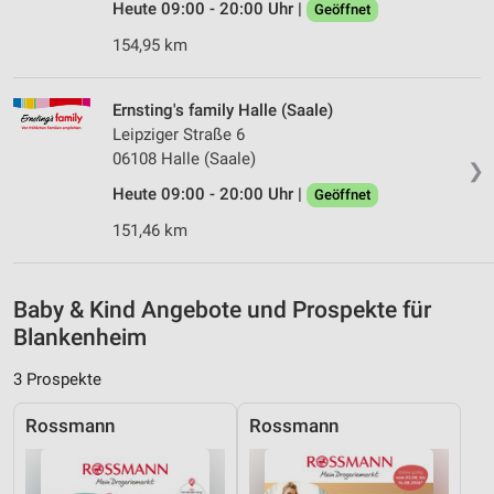
Heute 09:00 - 20:00 Uhr |
Geöffnet
Analyse von Zielgruppen durch Statistiken oder
Kombinationen von Daten aus verschiedenen
154,95 km
Quellen
Entwicklung und Verbesserung der Angebote
Ernsting's family Halle (Saale)
Leipziger Straße 6
Verwendung reduzierter Daten zur Auswahl von
06108 Halle (Saale)
Inhalten
❯
Heute 09:00 - 20:00 Uhr |
Geöffnet
IAB-Besonderheiten:
151,46 km
Verwendung genauer Standortdaten
Geräte anhand von aktiv angeforderten
Informationen identifizieren
Baby & Kind Angebote und Prospekte für
Blankenheim
Nicht-IAB-Verarbeitungszwecke:
Notwendig
3 Prospekte
Performance
Rossmann
Rossmann
Funktional