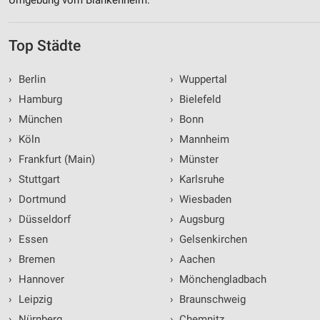
Top Städte
›
Berlin
›
Wuppertal
›
Hamburg
›
Bielefeld
›
München
›
Bonn
›
Köln
›
Mannheim
›
Frankfurt (Main)
›
Münster
›
Stuttgart
›
Karlsruhe
›
Dortmund
›
Wiesbaden
›
Düsseldorf
›
Augsburg
›
Essen
›
Gelsenkirchen
›
Bremen
›
Aachen
›
Hannover
›
Mönchengladbach
›
Leipzig
›
Braunschweig
›
Nürnberg
›
Chemnitz