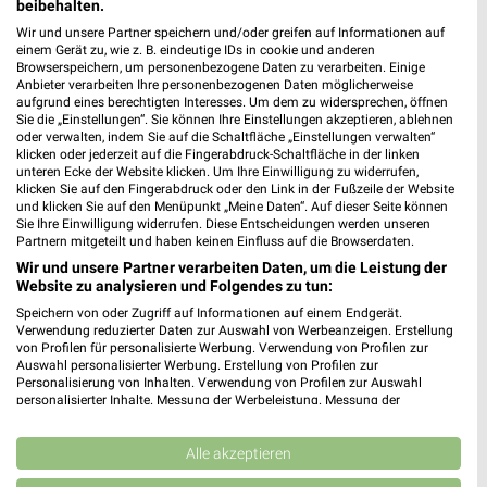
beibehalten.
Weimar
Wir und unsere Partner speichern und/oder greifen auf Informationen auf
einem Gerät zu, wie z. B. eindeutige IDs in cookie und anderen
Browserspeichern, um personenbezogene Daten zu verarbeiten. Einige
Anbieter verarbeiten Ihre personenbezogenen Daten möglicherweise
aufgrund eines berechtigten Interesses. Um dem zu widersprechen, öffnen
Sie die „Einstellungen“. Sie können Ihre Einstellungen akzeptieren, ablehnen
oder verwalten, indem Sie auf die Schaltfläche „Einstellungen verwalten“
klicken oder jederzeit auf die Fingerabdruck-Schaltfläche in der linken
unteren Ecke der Website klicken. Um Ihre Einwilligung zu widerrufen,
klicken Sie auf den Fingerabdruck oder den Link in der Fußzeile der Website
und klicken Sie auf den Menüpunkt „Meine Daten“. Auf dieser Seite können
Noch mehr Angebote in
Sie Ihre Einwilligung widerrufen. Diese Entscheidungen werden unseren
Partnern mitgeteilt und haben keinen Einfluss auf die Browserdaten.
der weekli App!
Wir und unsere Partner verarbeiten Daten, um die Leistung der
Website zu analysieren und Folgendes zu tun:
Speichern von oder Zugriff auf Informationen auf einem Endgerät.
Verwendung reduzierter Daten zur Auswahl von Werbeanzeigen. Erstellung
von Profilen für personalisierte Werbung. Verwendung von Profilen zur
Auswahl personalisierter Werbung. Erstellung von Profilen zur
Personalisierung von Inhalten. Verwendung von Profilen zur Auswahl
personalisierter Inhalte. Messung der Werbeleistung. Messung der
Performance von Inhalten. Analyse von Zielgruppen durch Statistiken oder
Jetzt kostenlos laden
Kombinationen von Daten aus verschiedenen Quellen. Entwicklung und
Verbesserung der Angebote. Verwendung reduzierter Daten zur Auswahl
Alle akzeptieren
von Inhalten.
Prospekte App für Android
Daten können außerhalb der Europäischen Union weitergegeben und in die