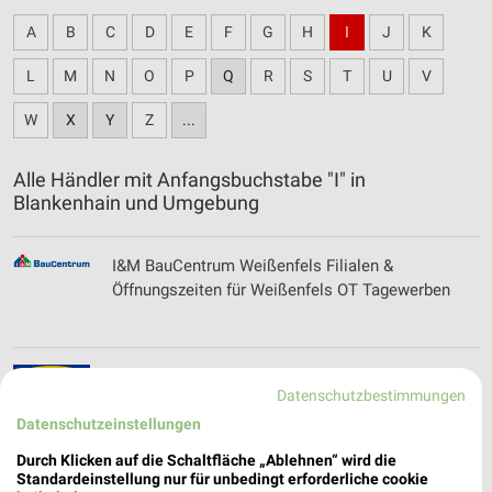
A
B
C
D
E
F
G
H
I
J
K
L
M
N
O
P
Q
R
S
T
U
V
W
X
Y
Z
...
Alle Händler mit Anfangsbuchstabe "I" in
Blankenhain und Umgebung
I&M BauCentrum Weißenfels Filialen &
Öffnungszeiten für Weißenfels OT Tagewerben
IKEA Katalog und Prospekte für Leuna
Datenschutzbestimmungen
Datenschutzeinstellungen
Durch Klicken auf die Schaltfläche „Ablehnen“ wird die
Standardeinstellung nur für unbedingt erforderliche cookie
INfashion premium Filialen & Öffnungszeiten für