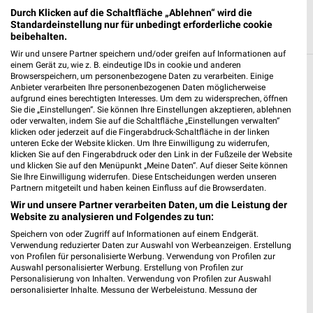
Durch Klicken auf die Schaltfläche „Ablehnen“ wird die
Standardeinstellung nur für unbedingt erforderliche cookie
beibehalten.
Wir und unsere Partner speichern und/oder greifen auf Informationen auf
einem Gerät zu, wie z. B. eindeutige IDs in cookie und anderen
Browserspeichern, um personenbezogene Daten zu verarbeiten. Einige
Weitere OBI Geschäfte mit Angeboten in
Anbieter verarbeiten Ihre personenbezogenen Daten möglicherweise
und um Bitterfeld-Wolfen
aufgrund eines berechtigten Interesses. Um dem zu widersprechen, öffnen
Sie die „Einstellungen“. Sie können Ihre Einstellungen akzeptieren, ablehnen
oder verwalten, indem Sie auf die Schaltfläche „Einstellungen verwalten“
5 Geschäfte und Orte
klicken oder jederzeit auf die Fingerabdruck-Schaltfläche in der linken
unteren Ecke der Website klicken. Um Ihre Einwilligung zu widerrufen,
klicken Sie auf den Fingerabdruck oder den Link in der Fußzeile der Website
OBI Angebote in Halle
und klicken Sie auf den Menüpunkt „Meine Daten“. Auf dieser Seite können
Sie Ihre Einwilligung widerrufen. Diese Entscheidungen werden unseren
Halle, Deutschland
Partnern mitgeteilt und haben keinen Einfluss auf die Browserdaten.
❯
Wir und unsere Partner verarbeiten Daten, um die Leistung der
Website zu analysieren und Folgendes zu tun:
149,61 km
Speichern von oder Zugriff auf Informationen auf einem Endgerät.
Verwendung reduzierter Daten zur Auswahl von Werbeanzeigen. Erstellung
von Profilen für personalisierte Werbung. Verwendung von Profilen zur
OBI Angebote in Leipzig (am Hauptbahnhof)
Auswahl personalisierter Werbung. Erstellung von Profilen zur
Leipzig (am Hauptbahnhof), Deutschland
Personalisierung von Inhalten. Verwendung von Profilen zur Auswahl
❯
personalisierter Inhalte. Messung der Werbeleistung. Messung der
Performance von Inhalten. Analyse von Zielgruppen durch Statistiken oder
147,42 km
Kombinationen von Daten aus verschiedenen Quellen. Entwicklung und