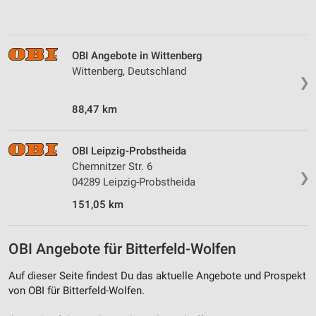
von Inhalten
Verwendung von Profilen zur Auswahl
personalisierter Inhalte
OBI Angebote in Wittenberg
Wittenberg, Deutschland
Messung der Werbeleistung
❯
Messung der Performance von Inhalten
88,47 km
Analyse von Zielgruppen durch Statistiken oder
Kombinationen von Daten aus verschiedenen
OBI Leipzig-Probstheida
Quellen
Chemnitzer Str. 6
❯
04289 Leipzig-Probstheida
Entwicklung und Verbesserung der Angebote
151,05 km
Verwendung reduzierter Daten zur Auswahl von
Inhalten
OBI Angebote für Bitterfeld-Wolfen
IAB-Besonderheiten:
Verwendung genauer Standortdaten
Auf dieser Seite findest Du das aktuelle Angebote und Prospekt
von OBI für Bitterfeld-Wolfen.
Geräte anhand von aktiv angeforderten
Informationen identifizieren