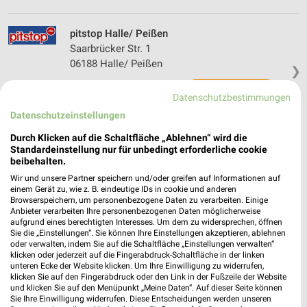
pitstop Halle/ Peißen
Saarbrücker Str. 1
06188 Halle/ Peißen
❯
Heute 08:00 - 18:00 Uhr |
Schließt in 56 Min.
Datenschutzbestimmungen
145,61 km
Datenschutzeinstellungen
Durch Klicken auf die Schaltfläche „Ablehnen“ wird die
Autohaus Kubik Halle
Standardeinstellung nur für unbedingt erforderliche cookie
beibehalten.
Käthe-Kollwitz-Str. 57
06116 Halle
Wir und unsere Partner speichern und/oder greifen auf Informationen auf
❯
einem Gerät zu, wie z. B. eindeutige IDs in cookie und anderen
Heute 07:00 - 18:00 Uhr |
Browserspeichern, um personenbezogene Daten zu verarbeiten. Einige
Schließt in 56 Min.
Anbieter verarbeiten Ihre personenbezogenen Daten möglicherweise
aufgrund eines berechtigten Interesses. Um dem zu widersprechen, öffnen
149,66 km
Sie die „Einstellungen“. Sie können Ihre Einstellungen akzeptieren, ablehnen
oder verwalten, indem Sie auf die Schaltfläche „Einstellungen verwalten“
klicken oder jederzeit auf die Fingerabdruck-Schaltfläche in der linken
pitstop Köthen
unteren Ecke der Website klicken. Um Ihre Einwilligung zu widerrufen,
klicken Sie auf den Fingerabdruck oder den Link in der Fußzeile der Website
Leipziger Str. 36 l
und klicken Sie auf den Menüpunkt „Meine Daten“. Auf dieser Seite können
06366 Köthen
Sie Ihre Einwilligung widerrufen. Diese Entscheidungen werden unseren
❯