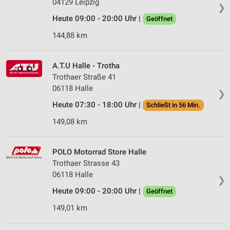
Verwendung reduzierter Daten zur Auswahl von
04129 Leipzig
❯
Werbeanzeigen
Heute 09:00 - 20:00 Uhr |
Geöffnet
Erstellung von Profilen für personalisierte
144,88 km
Werbung
Verwendung von Profilen zur Auswahl
A.T.U Halle - Trotha
personalisierter Werbung
Trothaer Straße 41
06118 Halle
Erstellung von Profilen zur Personalisierung
❯
von Inhalten
Heute 07:30 - 18:00 Uhr |
Schließt in 56 Min.
Verwendung von Profilen zur Auswahl
149,08 km
personalisierter Inhalte
Messung der Werbeleistung
POLO Motorrad Store Halle
Trothaer Strasse 43
Messung der Performance von Inhalten
06118 Halle
❯
Heute 09:00 - 20:00 Uhr |
Analyse von Zielgruppen durch Statistiken oder
Geöffnet
Kombinationen von Daten aus verschiedenen
149,01 km
Quellen
Entwicklung und Verbesserung der Angebote