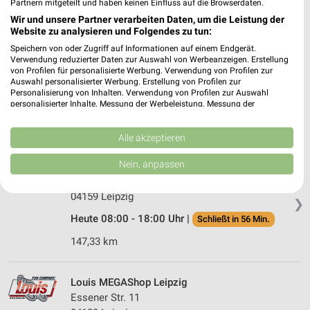
Partnern mitgeteilt und haben keinen Einfluss auf die Browserdaten.
Heute 08:00 - 17:00 Uhr |
Geschlossen
Wir und unsere Partner verarbeiten Daten, um die Leistung der
Website zu analysieren und Folgendes zu tun:
129,32 km
Speichern von oder Zugriff auf Informationen auf einem Endgerät.
Verwendung reduzierter Daten zur Auswahl von Werbeanzeigen. Erstellung
von Profilen für personalisierte Werbung. Verwendung von Profilen zur
AUTOMEISTER Schkeuditz
Auswahl personalisierter Werbung. Erstellung von Profilen zur
Zur Aue 2
Personalisierung von Inhalten. Verwendung von Profilen zur Auswahl
❯
04435 Schkeuditz
personalisierter Inhalte. Messung der Werbeleistung. Messung der
Performance von Inhalten. Analyse von Zielgruppen durch Statistiken oder
150,67 km
Kombinationen von Daten aus verschiedenen Quellen. Entwicklung und
Verbesserung der Angebote. Verwendung reduzierter Daten zur Auswahl
Alle akzeptieren
von Inhalten.
Daten können außerhalb der Europäischen Union weitergegeben und in die
Nein, anpassen
pitstop Leipzig
USA gesendet werden.
Georg-Schumann-Str. 290
Ihre Einwilligung und die cookie Richtlinie gelten ausschließlich für diese
04159 Leipzig
Website/App.
❯
Partnerliste anzeigen (1 IAB-Anbieter)
Heute 08:00 - 18:00 Uhr |
Schließt in 56 Min.
Wir nutzen Ihre Daten für folgende Zwecke:
147,33 km
IAB-Verarbeitungszwecke:
Speichern von oder Zugriff auf Informationen
Louis MEGAShop Leipzig
auf einem Endgerät
Essener Str. 11