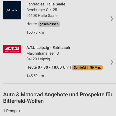
Fahrradies Halle Saale
Bernburger Str. 25
Verwendung reduzierter Daten zur Auswahl von
Inhalten
06108 Halle Saale
❯
Heute
IAB-Besonderheiten:
geschlossen
Verwendung genauer Standortdaten
150,78 km
Geräte anhand von aktiv angeforderten
Informationen identifizieren
A.T.U Leipzig - Eutritzsch
Maximilianallee 13
Nicht-IAB-Verarbeitungszwecke:
04129 Leipzig
❯
Notwendig
Heute 07:30 - 18:00 Uhr |
Schließt in 56 Min.
Performance
145,59 km
Funktional
Auto & Motorrad Angebote und Prospekte für
Werbung
Bitterfeld-Wolfen
1 Prospekt