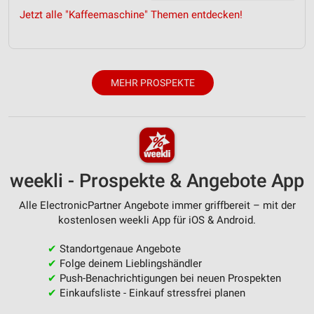
Jetzt alle "Kaffeemaschine" Themen entdecken!
Verwendung reduzierter Daten zur Auswahl von
Werbeanzeigen
Erstellung von Profilen für personalisierte
Werbung
MEHR PROSPEKTE
Verwendung von Profilen zur Auswahl
personalisierter Werbung
Erstellung von Profilen zur Personalisierung
von Inhalten
weekli - Prospekte & Angebote App
Verwendung von Profilen zur Auswahl
personalisierter Inhalte
Alle ElectronicPartner Angebote immer griffbereit – mit der
kostenlosen weekli App für iOS & Android.
Messung der Werbeleistung
✔
Standortgenaue Angebote
Messung der Performance von Inhalten
✔
Folge deinem Lieblingshändler
✔
Push-Benachrichtigungen bei neuen Prospekten
Analyse von Zielgruppen durch Statistiken oder
✔
Einkaufsliste - Einkauf stressfrei planen
Kombinationen von Daten aus verschiedenen
Quellen