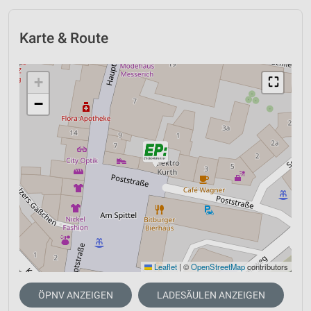
Karte & Route
+
⛶
−
Leaflet
|
©
OpenStreetMap
contributors
ÖPNV ANZEIGEN
LADESÄULEN ANZEIGEN