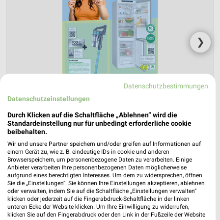
❯
Datenschutzbestimmungen
Datenschutzeinstellungen
Durch Klicken auf die Schaltfläche „Ablehnen“ wird die
Standardeinstellung nur für unbedingt erforderliche cookie
beibehalten.
Wir und unsere Partner speichern und/oder greifen auf Informationen auf
ElectronicPartner Prospekt für Bitburg
einem Gerät zu, wie z. B. eindeutige IDs in cookie und anderen
ab Fr. den 31.07.
Browserspeichern, um personenbezogene Daten zu verarbeiten. Einige
Anbieter verarbeiten Ihre personenbezogenen Daten möglicherweise
aufgrund eines berechtigten Interesses. Um dem zu widersprechen, öffnen
Haushaltselektronik 08/2026
Sie die „Einstellungen“. Sie können Ihre Einstellungen akzeptieren, ablehnen
Gültig von 31. Jul. bis 15. Aug.
oder verwalten, indem Sie auf die Schaltfläche „Einstellungen verwalten“
klicken oder jederzeit auf die Fingerabdruck-Schaltfläche in der linken
📅
Kalendereintrag erstellen
unteren Ecke der Website klicken. Um Ihre Einwilligung zu widerrufen,
klicken Sie auf den Fingerabdruck oder den Link in der Fußzeile der Website