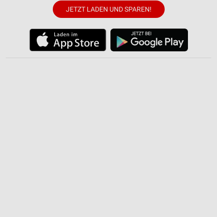
JETZT LADEN UND SPAREN!
Entwicklung und Verbesserung der Angebote
Verwendung reduzierter Daten zur Auswahl von
Inhalten
IAB-Besonderheiten:
Verwendung genauer Standortdaten
Geräte anhand von aktiv angeforderten
Informationen identifizieren
Nicht-IAB-Verarbeitungszwecke:
Notwendig
Performance
Funktional
Werbung