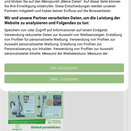
und klicken Sie auf den Menüpunkt „Meine Daten“. Auf dieser Seite können
Sie Ihre Einwilligung widerrufen. Diese Entscheidungen werden unseren
PROSPEKT BLÄTTERN
Partnern mitgeteilt und haben keinen Einfluss auf die Browserdaten.
Wir und unsere Partner verarbeiten Daten, um die Leistung der
Website zu analysieren und Folgendes zu tun:
Speichern von oder Zugriff auf Informationen auf einem Endgerät.
WASCHMASCHINEN, TROCKNER & KÜHLSCHRANK
KAFFEEMASCHINE
Verwendung reduzierter Daten zur Auswahl von Werbeanzeigen. Erstellung
von Profilen für personalisierte Werbung. Verwendung von Profilen zur
Auswahl personalisierter Werbung. Erstellung von Profilen zur
Personalisierung von Inhalten. Verwendung von Profilen zur Auswahl
personalisierter Inhalte. Messung der Werbeleistung. Messung der
Performance von Inhalten. Analyse von Zielgruppen durch Statistiken oder
Kombinationen von Daten aus verschiedenen Quellen. Entwicklung und
Verbesserung der Angebote. Verwendung reduzierter Daten zur Auswahl
Alle akzeptieren
von Inhalten.
Daten können außerhalb der Europäischen Union weitergegeben und in die
Nein, anpassen
USA gesendet werden.
Ihre Einwilligung und die cookie Richtlinie gelten ausschließlich für diese
Website/App.
Partnerliste anzeigen (1 IAB-Anbieter)
Wir nutzen Ihre Daten für folgende Zwecke:
IAB-Verarbeitungszwecke:
Speichern von oder Zugriff auf Informationen
auf einem Endgerät