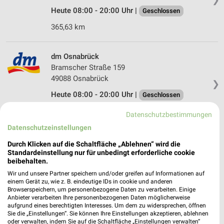
Heute 08:00 - 20:00 Uhr |
Geschlossen
365,63 km
dm Osnabrück
Bramscher Straße 159
49088 Osnabrück
❯
Heute 08:00 - 20:00 Uhr |
Geschlossen
364,87 km
Datenschutzbestimmungen
Datenschutzeinstellungen
Müller Melle
Durch Klicken auf die Schaltfläche „Ablehnen“ wird die
Oldendorfer Str. 46
Standardeinstellung nur für unbedingt erforderliche cookie
beibehalten.
49324 Melle
❯
Wir und unsere Partner speichern und/oder greifen auf Informationen auf
Heute 08:30 - 20:00 Uhr |
Geschlossen
einem Gerät zu, wie z. B. eindeutige IDs in cookie und anderen
Browserspeichern, um personenbezogene Daten zu verarbeiten. Einige
346,10 km • Angebote: 4 Prospekte
Anbieter verarbeiten Ihre personenbezogenen Daten möglicherweise
aufgrund eines berechtigten Interesses. Um dem zu widersprechen, öffnen
Sie die „Einstellungen“. Sie können Ihre Einstellungen akzeptieren, ablehnen
oder verwalten, indem Sie auf die Schaltfläche „Einstellungen verwalten“