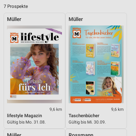
Analyse von Zielgruppen durch Statistiken oder
7 Prospekte
Kombinationen von Daten aus verschiedenen
Quellen
Müller
Müller
Entwicklung und Verbesserung der Angebote
Verwendung reduzierter Daten zur Auswahl von
Inhalten
IAB-Besonderheiten:
Verwendung genauer Standortdaten
Geräte anhand von aktiv angeforderten
Informationen identifizieren
Nicht-IAB-Verarbeitungszwecke:
Notwendig
9,6 km
9,6 km
Performance
lifestyle Magazin
Taschenbücher
Gültig bis Mo. 31.08.
Gültig bis Mi. 30.09.
Funktional
Müller
Rossmann