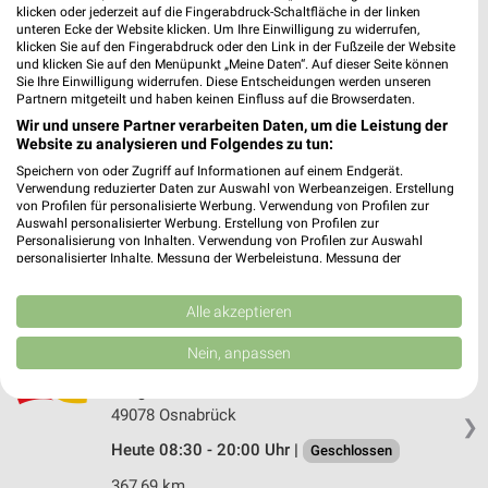
Rossmann Melle
klicken oder jederzeit auf die Fingerabdruck-Schaltfläche in der linken
Grönenberger Str. 2-8
unteren Ecke der Website klicken. Um Ihre Einwilligung zu widerrufen,
klicken Sie auf den Fingerabdruck oder den Link in der Fußzeile der Website
49324 Melle
❯
und klicken Sie auf den Menüpunkt „Meine Daten“. Auf dieser Seite können
Sie Ihre Einwilligung widerrufen. Diese Entscheidungen werden unseren
Heute 08:30 - 19:00 Uhr |
Geschlossen
Partnern mitgeteilt und haben keinen Einfluss auf die Browserdaten.
345,93 km • Angebote: 3 Prospekte
Wir und unsere Partner verarbeiten Daten, um die Leistung der
Website zu analysieren und Folgendes zu tun:
Speichern von oder Zugriff auf Informationen auf einem Endgerät.
Parfümerie Pieper Melle
Verwendung reduzierter Daten zur Auswahl von Werbeanzeigen. Erstellung
von Profilen für personalisierte Werbung. Verwendung von Profilen zur
Plettenberger Straße 40
Auswahl personalisierter Werbung. Erstellung von Profilen zur
49324 Melle
❯
Personalisierung von Inhalten. Verwendung von Profilen zur Auswahl
personalisierter Inhalte. Messung der Werbeleistung. Messung der
Heute 09:00 - 18:30 Uhr |
Geschlossen
Performance von Inhalten. Analyse von Zielgruppen durch Statistiken oder
Kombinationen von Daten aus verschiedenen Quellen. Entwicklung und
346,00 km
Verbesserung der Angebote. Verwendung reduzierter Daten zur Auswahl
Alle akzeptieren
von Inhalten.
Daten können außerhalb der Europäischen Union weitergegeben und in die
Nein, anpassen
USA gesendet werden.
dm Osnabrück
Ihre Einwilligung und die cookie Richtlinie gelten ausschließlich für diese
Lengericher Landstraße 2
Website/App.
49078 Osnabrück
❯
Partnerliste anzeigen (1 IAB-Anbieter)
Heute 08:30 - 20:00 Uhr |
Geschlossen
Wir nutzen Ihre Daten für folgende Zwecke:
367,69 km
IAB-Verarbeitungszwecke: