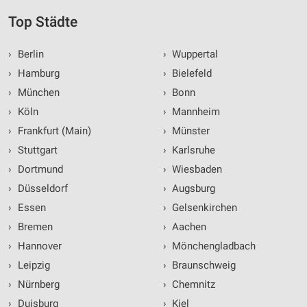
Top Städte
›
Berlin
›
Wuppertal
›
Hamburg
›
Bielefeld
›
München
›
Bonn
›
Köln
›
Mannheim
›
Frankfurt (Main)
›
Münster
›
Stuttgart
›
Karlsruhe
›
Dortmund
›
Wiesbaden
›
Düsseldorf
›
Augsburg
›
Essen
›
Gelsenkirchen
›
Bremen
›
Aachen
›
Hannover
›
Mönchengladbach
›
Leipzig
›
Braunschweig
›
Nürnberg
›
Chemnitz
›
Duisburg
›
Kiel