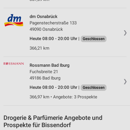
Speichern von oder Zugriff auf Informationen
auf einem Endgerät
dm Osnabrück
Pagenstecherstraße 133
Verwendung reduzierter Daten zur Auswahl von
49090 Osnabrück
Werbeanzeigen
❯
Heute 08:00 - 20:00 Uhr |
Geschlossen
Erstellung von Profilen für personalisierte
Werbung
366,21 km
Verwendung von Profilen zur Auswahl
personalisierter Werbung
Rossmann Bad Iburg
Fuchsbreite 21
Erstellung von Profilen zur Personalisierung
49186 Bad Iburg
❯
von Inhalten
Heute 08:00 - 20:00 Uhr |
Geschlossen
Verwendung von Profilen zur Auswahl
366,97 km • Angebote: 3 Prospekte
personalisierter Inhalte
Messung der Werbeleistung
Drogerie & Parfümerie Angebote und
Messung der Performance von Inhalten
Prospekte für Bissendorf