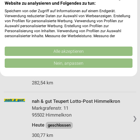
Karl-Sand-Straße 1
Website zu analysieren und Folgendes zu tun:
95632 Wunsiedel
Speichern von oder Zugriff auf Informationen auf einem Endgerät.
❯
Verwendung reduzierter Daten zur Auswahl von Werbeanzeigen. Erstellung
Heute
geschlossen
von Profilen für personalisierte Werbung. Verwendung von Profilen zur
Auswahl personalisierter Werbung. Erstellung von Profilen zur
292,47 km • Angebote: 1 Prospekt
Personalisierung von Inhalten. Verwendung von Profilen zur Auswahl
personalisierter Inhalte. Messung der Werbeleistung. Messung der
Performance von Inhalten. Analyse von Zielgruppen durch Statistiken oder
Kombinationen von Daten aus verschiedenen Quellen. Entwicklung und
nahkauf Kirchenlamitz
Verbesserung der Angebote. Verwendung reduzierter Daten zur Auswahl
Alle akzeptieren
Weissenstädter Strasse 79
von Inhalten.
Daten können außerhalb der Europäischen Union weitergegeben und in die
95158 Kirchenlamitz
Nein, anpassen
❯
USA gesendet werden.
Heute
geschlossen
Ihre Einwilligung und die cookie Richtlinie gelten ausschließlich für diese
Website/App.
282,54 km
Partnerliste anzeigen (1 IAB-Anbieter)
Wir nutzen Ihre Daten für folgende Zwecke:
nah & gut Teupert Lotto-Post Himmelkron
IAB-Verarbeitungszwecke:
Markgrafenstr. 11
Speichern von oder Zugriff auf Informationen
95502 Himmelkron
auf einem Endgerät
❯
Heute
geschlossen
Verwendung reduzierter Daten zur Auswahl von
Werbeanzeigen
300,77 km