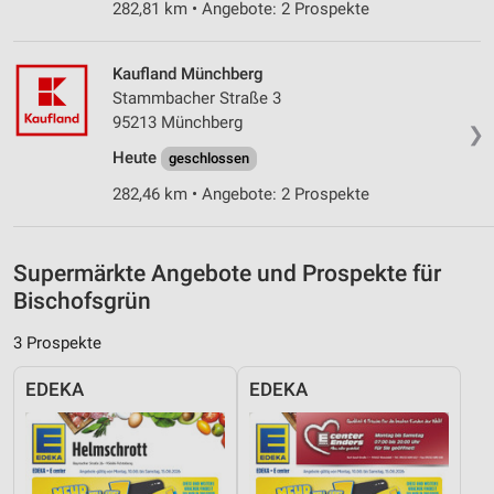
Verwendung reduzierter Daten zur Auswahl von
282,81 km • Angebote: 2 Prospekte
Inhalten
IAB-Besonderheiten:
Kaufland Münchberg
Verwendung genauer Standortdaten
Stammbacher Straße 3
95213 Münchberg
❯
Geräte anhand von aktiv angeforderten
Heute
geschlossen
Informationen identifizieren
282,46 km • Angebote: 2 Prospekte
Nicht-IAB-Verarbeitungszwecke:
Notwendig
Supermärkte Angebote und Prospekte für
Performance
Bischofsgrün
Funktional
3 Prospekte
Werbung
EDEKA
EDEKA