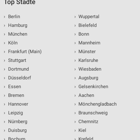
Top Städte
›
Berlin
›
Wuppertal
›
Hamburg
›
Bielefeld
›
München
›
Bonn
›
Köln
›
Mannheim
›
Frankfurt (Main)
›
Münster
›
Stuttgart
›
Karlsruhe
›
Dortmund
›
Wiesbaden
›
Düsseldorf
›
Augsburg
›
Essen
›
Gelsenkirchen
›
Bremen
›
Aachen
›
Hannover
›
Mönchengladbach
›
Leipzig
›
Braunschweig
›
Nürnberg
›
Chemnitz
›
Duisburg
›
Kiel
›
Bochum
›
Krefeld