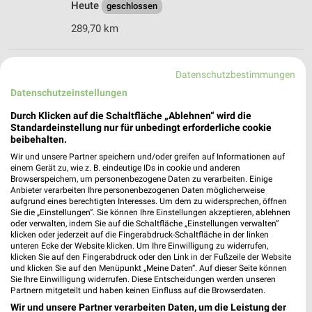
Heute
geschlossen
289,70 km
REWE Himmelkron
Datenschutzbestimmungen
Kulmbacher Str. 1
Datenschutzeinstellungen
95502 Himmelkron
❯
Durch Klicken auf die Schaltfläche „Ablehnen“ wird die
Heute
geschlossen
Standardeinstellung nur für unbedingt erforderliche cookie
beibehalten.
301,06 km • Angebote: 2 Prospekte
Wir und unsere Partner speichern und/oder greifen auf Informationen auf
einem Gerät zu, wie z. B. eindeutige IDs in cookie und anderen
Browserspeichern, um personenbezogene Daten zu verarbeiten. Einige
Renner Münchberg
Anbieter verarbeiten Ihre personenbezogenen Daten möglicherweise
Sparnecker Str. 84
aufgrund eines berechtigten Interesses. Um dem zu widersprechen, öffnen
Sie die „Einstellungen“. Sie können Ihre Einstellungen akzeptieren, ablehnen
95213 Münchberg
❯
oder verwalten, indem Sie auf die Schaltfläche „Einstellungen verwalten“
klicken oder jederzeit auf die Fingerabdruck-Schaltfläche in der linken
Heute
geschlossen
unteren Ecke der Website klicken. Um Ihre Einwilligung zu widerrufen,
klicken Sie auf den Fingerabdruck oder den Link in der Fußzeile der Website
283,19 km • Angebote: 1 Prospekt
und klicken Sie auf den Menüpunkt „Meine Daten“. Auf dieser Seite können
Sie Ihre Einwilligung widerrufen. Diese Entscheidungen werden unseren
Partnern mitgeteilt und haben keinen Einfluss auf die Browserdaten.
Enders Wunsiedel
Wir und unsere Partner verarbeiten Daten, um die Leistung der