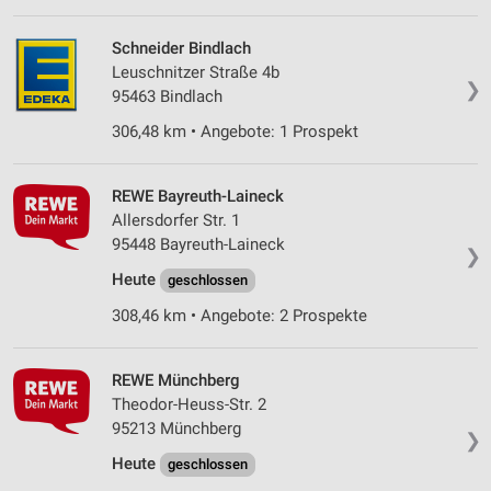
Erstellung von Profilen für personalisierte
Werbung
Schneider Bindlach
Leuschnitzer Straße 4b
❯
Verwendung von Profilen zur Auswahl
95463 Bindlach
personalisierter Werbung
306,48 km • Angebote: 1 Prospekt
Erstellung von Profilen zur Personalisierung
von Inhalten
REWE Bayreuth-Laineck
Verwendung von Profilen zur Auswahl
Allersdorfer Str. 1
personalisierter Inhalte
95448 Bayreuth-Laineck
❯
Heute
Messung der Werbeleistung
geschlossen
308,46 km • Angebote: 2 Prospekte
Messung der Performance von Inhalten
Analyse von Zielgruppen durch Statistiken oder
REWE Münchberg
Kombinationen von Daten aus verschiedenen
Theodor-Heuss-Str. 2
Quellen
95213 Münchberg
❯
Entwicklung und Verbesserung der Angebote
Heute
geschlossen