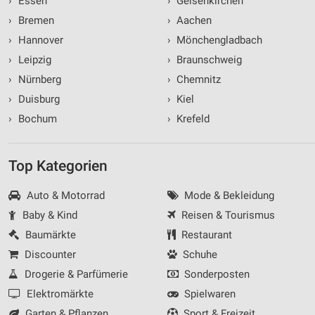
›
Essen
›
Gelsenkirchen
›
Bremen
›
Aachen
›
Hannover
›
Mönchengladbach
›
Leipzig
›
Braunschweig
›
Nürnberg
›
Chemnitz
›
Duisburg
›
Kiel
›
Bochum
›
Krefeld
Top Kategorien
Auto & Motorrad
Mode & Bekleidung
Baby & Kind
Reisen & Tourismus
Baumärkte
Restaurant
Discounter
Schuhe
Drogerie & Parfümerie
Sonderposten
Elektromärkte
Spielwaren
Garten & Pflanzen
Sport & Freizeit