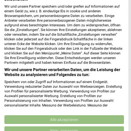
Heute 07:00 - 21:00 Uhr |
Geöffnet
Wir und unsere Partner speichern und/oder greifen auf Informationen auf
einem Gerät zu, wie z. B. eindeutige IDs in cookie und anderen
539,84 km • Angebote: 3 Prospekte
Browserspeichern, um personenbezogene Daten zu verarbeiten. Einige
Anbieter verarbeiten Ihre personenbezogenen Daten möglicherweise
aufgrund eines berechtigten Interesses. Um dem zu widersprechen, öffnen
Action Bitburg
Sie die „Einstellungen“. Sie können Ihre Einstellungen akzeptieren, ablehnen
oder verwalten, indem Sie auf die Schaltfläche „Einstellungen verwalten“
Neuerburger Straße 1
klicken oder jederzeit auf die Fingerabdruck-Schaltfläche in der linken
54634 Bitburg
unteren Ecke der Website klicken. Um Ihre Einwilligung zu widerrufen,
❯
klicken Sie auf den Fingerabdruck oder den Link in der Fußzeile der Website
Heute 09:00 - 20:00 Uhr |
Geöffnet
und klicken Sie auf den Menüpunkt „Meine Daten“. Auf dieser Seite können
Sie Ihre Einwilligung widerrufen. Diese Entscheidungen werden unseren
556,28 km • Angebote: 1 Prospekt
Partnern mitgeteilt und haben keinen Einfluss auf die Browserdaten.
Wir und unsere Partner verarbeiten Daten, um die Leistung der
Website zu analysieren und Folgendes zu tun:
Discounter Angebote und Prospekte für
Speichern von oder Zugriff auf Informationen auf einem Endgerät.
Verwendung reduzierter Daten zur Auswahl von Werbeanzeigen. Erstellung
Birresborn
von Profilen für personalisierte Werbung. Verwendung von Profilen zur
Auswahl personalisierter Werbung. Erstellung von Profilen zur
14 Prospekte
Personalisierung von Inhalten. Verwendung von Profilen zur Auswahl
personalisierter Inhalte. Messung der Werbeleistung. Messung der
Performance von Inhalten. Analyse von Zielgruppen durch Statistiken oder
Thomas Philipps
PENNY
Kombinationen von Daten aus verschiedenen Quellen. Entwicklung und
Verbesserung der Angebote. Verwendung reduzierter Daten zur Auswahl
Alle akzeptieren
von Inhalten.
Daten können außerhalb der Europäischen Union weitergegeben und in die
Nein, anpassen