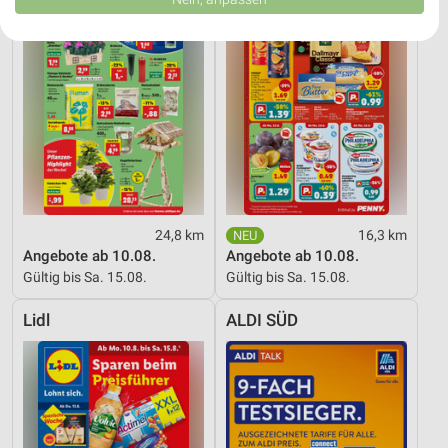
USA gesendet werden.
Ihre Einwilligung und die cookie Richtlinie gelten ausschließlich für diese
Website/App.
Partnerliste anzeigen (1 IAB-Anbieter)
Wir nutzen Ihre Daten für folgende Zwecke:
IAB-Verarbeitungszwecke:
Speichern von oder Zugriff auf Informationen
auf einem Endgerät
Verwendung reduzierter Daten zur Auswahl von
Werbeanzeigen
24,8 km
16,3 km
Angebote ab 10.08.
Angebote ab 10.08.
Erstellung von Profilen für personalisierte
Gültig bis Sa. 15.08.
Gültig bis Sa. 15.08.
Werbung
Lidl
ALDI SÜD
Verwendung von Profilen zur Auswahl
personalisierter Werbung
Erstellung von Profilen zur Personalisierung
von Inhalten
Verwendung von Profilen zur Auswahl