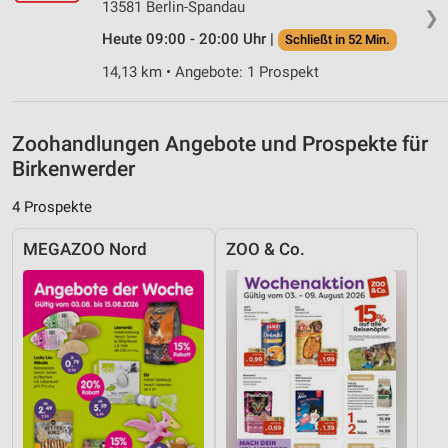
13581 Berlin-Spandau
❯
Heute 09:00 - 20:00 Uhr |
Analyse von Zielgruppen durch Statistiken oder
Schließt in 52 Min.
Kombinationen von Daten aus verschiedenen
14,13 km • Angebote: 1 Prospekt
Quellen
Entwicklung und Verbesserung der Angebote
Zoohandlungen Angebote und Prospekte für
Verwendung reduzierter Daten zur Auswahl von
Birkenwerder
Inhalten
IAB-Besonderheiten:
4 Prospekte
Verwendung genauer Standortdaten
MEGAZOO Nord
ZOO & Co.
Geräte anhand von aktiv angeforderten
Informationen identifizieren
Nicht-IAB-Verarbeitungszwecke:
Notwendig
Performance
Funktional