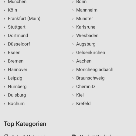
›
München
›
Bonn
›
Köln
›
Mannheim
›
Frankfurt (Main)
›
Münster
›
Stuttgart
›
Karlsruhe
›
Dortmund
›
Wiesbaden
›
Düsseldorf
›
Augsburg
›
Essen
›
Gelsenkirchen
›
Bremen
›
Aachen
›
Hannover
›
Mönchengladbach
›
Leipzig
›
Braunschweig
›
Nürnberg
›
Chemnitz
›
Duisburg
›
Kiel
›
Bochum
›
Krefeld
Top Kategorien