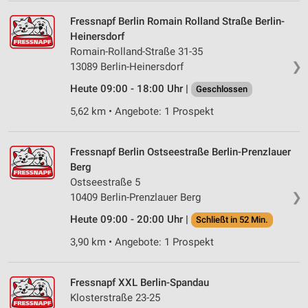
Wir nutzen Ihre Daten für folgende Zwecke:
IAB-Verarbeitungszwecke:
Fressnapf Berlin Romain Rolland Straße Berlin-
Heinersdorf
Speichern von oder Zugriff auf Informationen
auf einem Endgerät
Romain-Rolland-Straße 31-35
❯
13089 Berlin-Heinersdorf
Verwendung reduzierter Daten zur Auswahl von
Heute 09:00 - 18:00 Uhr |
Geschlossen
Werbeanzeigen
5,62 km • Angebote: 1 Prospekt
Erstellung von Profilen für personalisierte
Werbung
Fressnapf Berlin Ostseestraße Berlin-Prenzlauer
Verwendung von Profilen zur Auswahl
Berg
personalisierter Werbung
Ostseestraße 5
❯
10409 Berlin-Prenzlauer Berg
Erstellung von Profilen zur Personalisierung
von Inhalten
Heute 09:00 - 20:00 Uhr |
Schließt in 52 Min.
Verwendung von Profilen zur Auswahl
3,90 km • Angebote: 1 Prospekt
personalisierter Inhalte
Messung der Werbeleistung
Fressnapf XXL Berlin-Spandau
Klosterstraße 23-25
Messung der Performance von Inhalten