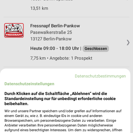
13,51 km
Fressnapf Berlin-Pankow
Pasewalkerstraße 25
13127 Berlin-Pankow
❯
Heute 09:00 - 18:00 Uhr |
Geschlossen
7,75 km • Angebote: 1 Prospekt
Fressnapf Berlin Reinickendorf Berlin-Pankow
Datenschutzbestimmungen
Pankower Allee 47-49
Datenschutzeinstellungen
13409 Berlin-Pankow
❯
Durch Klicken auf die Schaltfläche „Ablehnen“ wird die
Heute 09:00 - 18:00 Uhr |
Standardeinstellung nur für unbedingt erforderliche cookie
Geschlossen
beibehalten.
5,50 km • Angebote: 1 Prospekt
Wir und unsere Partner speichern und/oder greifen auf Informationen auf
einem Gerät zu, wie z. B. eindeutige IDs in cookie und anderen
Browserspeichern, um personenbezogene Daten zu verarbeiten. Einige
Fressnapf Berlin-Buch
Anbieter verarbeiten Ihre personenbezogenen Daten möglicherweise
aufgrund eines berechtigten Interesses. Um dem zu widersprechen, öffnen
Karower Chaussee 29