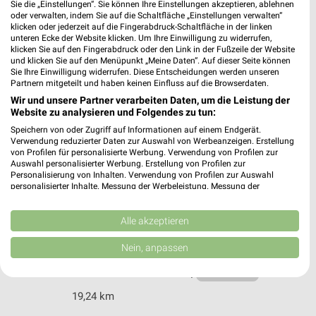
Sie die „Einstellungen“. Sie können Ihre Einstellungen akzeptieren, ablehnen
13125 Berlin-Buch
oder verwalten, indem Sie auf die Schaltfläche „Einstellungen verwalten“
❯
klicken oder jederzeit auf die Fingerabdruck-Schaltfläche in der linken
Heute 09:00 - 18:00 Uhr |
Geschlossen
unteren Ecke der Website klicken. Um Ihre Einwilligung zu widerrufen,
klicken Sie auf den Fingerabdruck oder den Link in der Fußzeile der Website
13,89 km • Angebote: 1 Prospekt
und klicken Sie auf den Menüpunkt „Meine Daten“. Auf dieser Seite können
Sie Ihre Einwilligung widerrufen. Diese Entscheidungen werden unseren
Partnern mitgeteilt und haben keinen Einfluss auf die Browserdaten.
Wir und unsere Partner verarbeiten Daten, um die Leistung der
Fressnapf Berlin Müllerstraße Berlin-Wedding
Website zu analysieren und Folgendes zu tun:
Müllerstraße 10-11
Speichern von oder Zugriff auf Informationen auf einem Endgerät.
13353 Berlin-Wedding
❯
Verwendung reduzierter Daten zur Auswahl von Werbeanzeigen. Erstellung
von Profilen für personalisierte Werbung. Verwendung von Profilen zur
Heute 09:00 - 18:00 Uhr |
Geschlossen
Auswahl personalisierter Werbung. Erstellung von Profilen zur
Personalisierung von Inhalten. Verwendung von Profilen zur Auswahl
3,54 km • Angebote: 1 Prospekt
personalisierter Inhalte. Messung der Werbeleistung. Messung der
Performance von Inhalten. Analyse von Zielgruppen durch Statistiken oder
Kombinationen von Daten aus verschiedenen Quellen. Entwicklung und
DAS FUTTERHAUS Falkensee
Verbesserung der Angebote. Verwendung reduzierter Daten zur Auswahl
Alle akzeptieren
von Inhalten.
Spandauer Straße 112
Daten können außerhalb der Europäischen Union weitergegeben und in die
Nein, anpassen
14612 Falkensee
USA gesendet werden.
❯
Ihre Einwilligung und die cookie Richtlinie gelten ausschließlich für diese
Heute 09:00 - 18:00 Uhr |
Geschlossen
Website/App.
19,24 km
Partnerliste anzeigen (1 IAB-Anbieter)