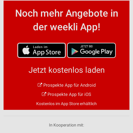
Noch mehr Angebote in
der weekli App!
Jetzt kostenlos laden
Prospekte App für Android
Prospekte App für iOS
Kostenlos im App Store erhältlich
In Kooperation mit: