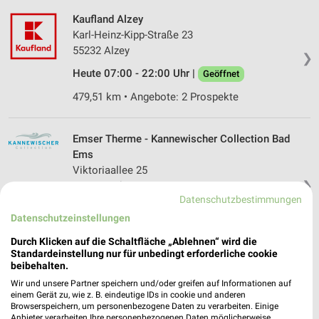
Kaufland Alzey
Karl-Heinz-Kipp-Straße 23
55232 Alzey
❯
Heute 07:00 - 22:00 Uhr |
Geöffnet
479,51 km • Angebote: 2 Prospekte
Emser Therme - Kannewischer Collection Bad
Ems
Viktoriaallee 25
❯
56130 Bad Ems
Datenschutzbestimmungen
Heute 09:00 - 00:00 Uhr |
Geöffnet
Datenschutzeinstellungen
463,35 km
Durch Klicken auf die Schaltfläche „Ablehnen“ wird die
Standardeinstellung nur für unbedingt erforderliche cookie
beibehalten.
Friedrichsbad - Kannewischer Collection Baden-
Wir und unsere Partner speichern und/oder greifen auf Informationen auf
Baden
einem Gerät zu, wie z. B. eindeutige IDs in cookie und anderen
Römerplatz 1
Browserspeichern, um personenbezogene Daten zu verarbeiten. Einige
Anbieter verarbeiten Ihre personenbezogenen Daten möglicherweise