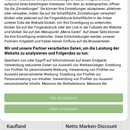
❯
76530 Baden-Baden
aufgrund eines berechtigten Interesses. Um dem zu widersprechen, öffnen
Sie die „Einstellungen“. Sie können Ihre Einstellungen akzeptieren, ablehnen
Heute 09:00 - 22:00 Uhr |
Geöffnet
oder verwalten, indem Sie auf die Schaltfläche „Einstellungen verwalten“
klicken oder jederzeit auf die Fingerabdruck-Schaltfläche in der linken
553,84 km
unteren Ecke der Website klicken. Um Ihre Einwilligung zu widerrufen,
klicken Sie auf den Fingerabdruck oder den Link in der Fußzeile der Website
und klicken Sie auf den Menüpunkt „Meine Daten“. Auf dieser Seite können
Caracalla Therme - Kannewischer Collection
Sie Ihre Einwilligung widerrufen. Diese Entscheidungen werden unseren
Partnern mitgeteilt und haben keinen Einfluss auf die Browserdaten.
Baden-Baden
Wir und unsere Partner verarbeiten Daten, um die Leistung der
Römerplatz 1
Website zu analysieren und Folgendes zu tun:
❯
76530 Baden-Baden
Speichern von oder Zugriff auf Informationen auf einem Endgerät.
Heute 08:00 - 22:00 Uhr |
Verwendung reduzierter Daten zur Auswahl von Werbeanzeigen. Erstellung
Geöffnet
von Profilen für personalisierte Werbung. Verwendung von Profilen zur
Auswahl personalisierter Werbung. Erstellung von Profilen zur
553,84 km
Personalisierung von Inhalten. Verwendung von Profilen zur Auswahl
personalisierter Inhalte. Messung der Werbeleistung. Messung der
Performance von Inhalten. Analyse von Zielgruppen durch Statistiken oder
Kombinationen von Daten aus verschiedenen Quellen. Entwicklung und
Reisen & Tourismus Angebote und Prospekte
Verbesserung der Angebote. Verwendung reduzierter Daten zur Auswahl
Alle akzeptieren
für Bingen (Rhein)
von Inhalten.
Daten können außerhalb der Europäischen Union weitergegeben und in die
Nein, anpassen
USA gesendet werden.
3 Prospekte
Ihre Einwilligung und die cookie Richtlinie gelten ausschließlich für diese
Website/App.
Kaufland
Netto Marken-Discount
Partnerliste anzeigen (1 IAB-Anbieter)