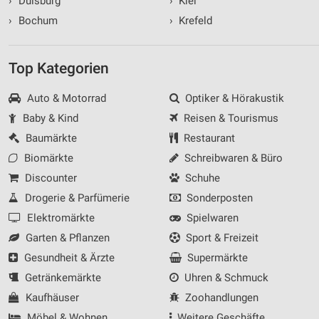
›
Duisburg
›
Kiel
›
Bochum
›
Krefeld
Top Kategorien
Auto & Motorrad
Optiker & Hörakustik
Baby & Kind
Reisen & Tourismus
Baumärkte
Restaurant
Biomärkte
Schreibwaren & Büro
Discounter
Schuhe
Drogerie & Parfümerie
Sonderposten
Elektromärkte
Spielwaren
Garten & Pflanzen
Sport & Freizeit
Gesundheit & Ärzte
Supermärkte
Getränkemärkte
Uhren & Schmuck
Kaufhäuser
Zoohandlungen
Möbel & Wohnen
Weitere Geschäfte