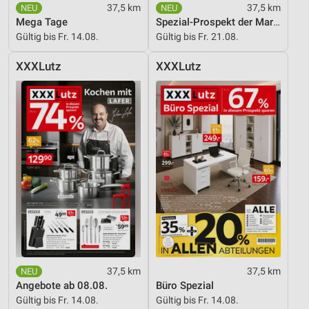
37,5 km
37,5 km
Geräte anhand von aktiv angeforderten
Mega Tage
Spezial-Prospekt der Marken
Informationen identifizieren
Gültig bis Fr. 14.08.
Gültig bis Fr. 21.08.
Nicht-IAB-Verarbeitungszwecke:
XXXLutz
XXXLutz
Notwendig
Performance
Funktional
Werbung
37,5 km
37,5 km
Angebote ab 08.08.
Büro Spezial
Gültig bis Fr. 14.08.
Gültig bis Fr. 14.08.