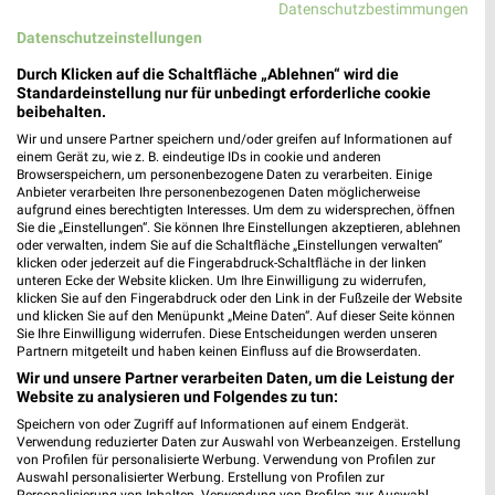
Datenschutzbestimmungen
Datenschutzeinstellungen
Durch Klicken auf die Schaltfläche „Ablehnen“ wird die
Standardeinstellung nur für unbedingt erforderliche cookie
beibehalten.
Wir und unsere Partner speichern und/oder greifen auf Informationen auf
einem Gerät zu, wie z. B. eindeutige IDs in cookie und anderen
Browserspeichern, um personenbezogene Daten zu verarbeiten. Einige
Anbieter verarbeiten Ihre personenbezogenen Daten möglicherweise
aufgrund eines berechtigten Interesses. Um dem zu widersprechen, öffnen
Sie die „Einstellungen“. Sie können Ihre Einstellungen akzeptieren, ablehnen
5,3 km
37,5 km
oder verwalten, indem Sie auf die Schaltfläche „Einstellungen verwalten“
Angebote ab 03.08.
Dieter Knoll
klicken oder jederzeit auf die Fingerabdruck-Schaltfläche in der linken
Noch heute gültig
Gültig bis Fr. 14.08.
unteren Ecke der Website klicken. Um Ihre Einwilligung zu widerrufen,
klicken Sie auf den Fingerabdruck oder den Link in der Fußzeile der Website
und klicken Sie auf den Menüpunkt „Meine Daten“. Auf dieser Seite können
XXXLutz
Kaufland
Sie Ihre Einwilligung widerrufen. Diese Entscheidungen werden unseren
Partnern mitgeteilt und haben keinen Einfluss auf die Browserdaten.
Wir und unsere Partner verarbeiten Daten, um die Leistung der
Website zu analysieren und Folgendes zu tun:
Speichern von oder Zugriff auf Informationen auf einem Endgerät.
Verwendung reduzierter Daten zur Auswahl von Werbeanzeigen. Erstellung
von Profilen für personalisierte Werbung. Verwendung von Profilen zur
Auswahl personalisierter Werbung. Erstellung von Profilen zur
Personalisierung von Inhalten. Verwendung von Profilen zur Auswahl