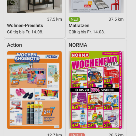
37,5 km
37,5 km
Wohnen-Preishits
Matratzen
Gültig bis Fr. 14.08.
Gültig bis Fr. 14.08.
Action
NORMA
12,7 km
28,5 km