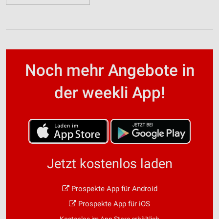
Noch mehr Angebote in
der weekli App!
Jetzt kostenlos laden
Prospekte App für Android
Prospekte App für iOS
Kostenlos im App Store erhältlich