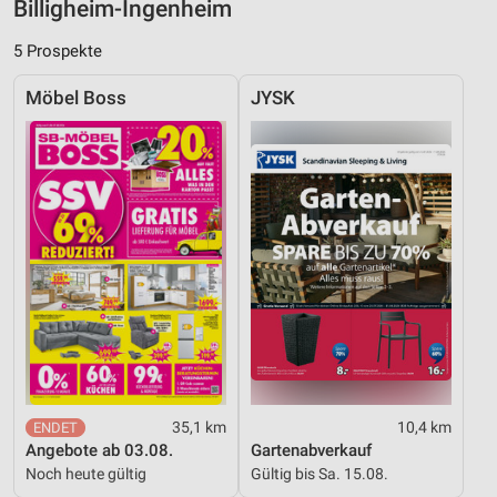
Billigheim-Ingenheim
Verwendung reduzierter Daten zur Auswahl von
Inhalten
5 Prospekte
IAB-Besonderheiten:
Verwendung genauer Standortdaten
Möbel Boss
JYSK
Geräte anhand von aktiv angeforderten
Informationen identifizieren
Nicht-IAB-Verarbeitungszwecke:
Notwendig
Performance
Funktional
Werbung
35,1 km
10,4 km
Angebote ab 03.08.
Gartenabverkauf
Noch heute gültig
Gültig bis Sa. 15.08.