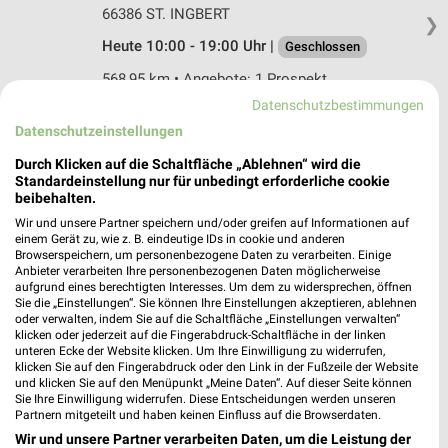
66386 ST. INGBERT
❯
Heute 10:00 - 19:00 Uhr |
Geschlossen
568,95 km • Angebote: 1 Prospekt
Datenschutzbestimmungen
Datenschutzeinstellungen
Möbel Boss Neunkirchen
Am Gneisenauflöz 6
Durch Klicken auf die Schaltfläche „Ablehnen“ wird die
Standardeinstellung nur für unbedingt erforderliche cookie
66538 Neunkirchen
❯
beibehalten.
Heute 10:00 - 18:00 Uhr |
Geschlossen
Wir und unsere Partner speichern und/oder greifen auf Informationen auf
einem Gerät zu, wie z. B. eindeutige IDs in cookie und anderen
561,82 km • Angebote: 1 Prospekt
Browserspeichern, um personenbezogene Daten zu verarbeiten. Einige
Anbieter verarbeiten Ihre personenbezogenen Daten möglicherweise
aufgrund eines berechtigten Interesses. Um dem zu widersprechen, öffnen
Sie die „Einstellungen“. Sie können Ihre Einstellungen akzeptieren, ablehnen
Matratzen Concord Neunkirchen
oder verwalten, indem Sie auf die Schaltfläche „Einstellungen verwalten“
Westspange 5
klicken oder jederzeit auf die Fingerabdruck-Schaltfläche in der linken
66538 Neunkirchen
unteren Ecke der Website klicken. Um Ihre Einwilligung zu widerrufen,
❯
klicken Sie auf den Fingerabdruck oder den Link in der Fußzeile der Website
Heute 10:00 - 16:00 Uhr |
Geschlossen
und klicken Sie auf den Menüpunkt „Meine Daten“. Auf dieser Seite können
Sie Ihre Einwilligung widerrufen. Diese Entscheidungen werden unseren
561,44 km
Partnern mitgeteilt und haben keinen Einfluss auf die Browserdaten.
Wir und unsere Partner verarbeiten Daten, um die Leistung der