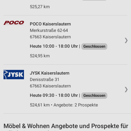
Erstellung von Profilen für personalisierte
525,27 km
Werbung
Verwendung von Profilen zur Auswahl
POCO Kaiserslautern
personalisierter Werbung
Merkurstraße 62-64
67663 Kaiserslautern
❯
Erstellung von Profilen zur Personalisierung
von Inhalten
Heute 10:00 - 18:00 Uhr |
Geschlossen
524,95 km
Verwendung von Profilen zur Auswahl
personalisierter Inhalte
JYSK Kaiserslautern
Messung der Werbeleistung
Denisstraße 31
67663 Kaiserslautern
Messung der Performance von Inhalten
❯
Heute 09:30 - 18:00 Uhr |
Geschlossen
Analyse von Zielgruppen durch Statistiken oder
Kombinationen von Daten aus verschiedenen
524,61 km • Angebote: 2 Prospekte
Quellen
Entwicklung und Verbesserung der Angebote
Möbel & Wohnen Angebote und Prospekte für