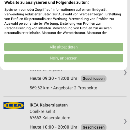
Website zu analysieren und Folgendes zu tun:
JYSK Neunkirchen
Speichern von oder Zugriff auf Informationen auf einem Endgerät.
Am Gneisenauflöz 6
Verwendung reduzierter Daten zur Auswahl von Werbeanzeigen. Erstellung
von Profilen für personalisierte Werbung. Verwendung von Profilen zur
66538 Neunkirchen
❯
Auswahl personalisierter Werbung. Erstellung von Profilen zur
Personalisierung von Inhalten. Verwendung von Profilen zur Auswahl
Heute 09:30 - 18:00 Uhr |
Geschlossen
personalisierter Inhalte. Messung der Werbeleistung. Messung der
Performance von Inhalten. Analyse von Zielgruppen durch Statistiken oder
561,74 km • Angebote: 2 Prospekte
Kombinationen von Daten aus verschiedenen Quellen. Entwicklung und
Verbesserung der Angebote. Verwendung reduzierter Daten zur Auswahl
Alle akzeptieren
von Inhalten.
JYSK St. Ingbert
Daten können außerhalb der Europäischen Union weitergegeben und in die
Nein, anpassen
USA gesendet werden.
Grubenweg 15
Ihre Einwilligung und die cookie Richtlinie gelten ausschließlich für diese
66386 St. Ingbert
❯
Website/App.
Heute 09:30 - 18:00 Uhr |
Geschlossen
Partnerliste anzeigen (1 IAB-Anbieter)
Wir nutzen Ihre Daten für folgende Zwecke:
569,62 km • Angebote: 2 Prospekte
IAB-Verarbeitungszwecke:
Speichern von oder Zugriff auf Informationen
IKEA Kaiserslautern
auf einem Endgerät
Opelkreisel 3
67663 Kaiserslautern
Verwendung reduzierter Daten zur Auswahl von
❯
Werbeanzeigen
Heute 10:00 - 20:00 Uhr |
Geschlossen