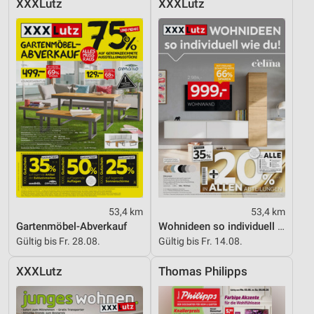
XXXLutz
XXXLutz
Geräte anhand von aktiv angeforderten
Informationen identifizieren
Nicht-IAB-Verarbeitungszwecke:
Notwendig
Performance
Funktional
Werbung
53,4 km
53,4 km
Gartenmöbel-Abverkauf
Wohnideen so individuell wie du!
Gültig bis Fr. 28.08.
Gültig bis Fr. 14.08.
XXXLutz
Thomas Philipps