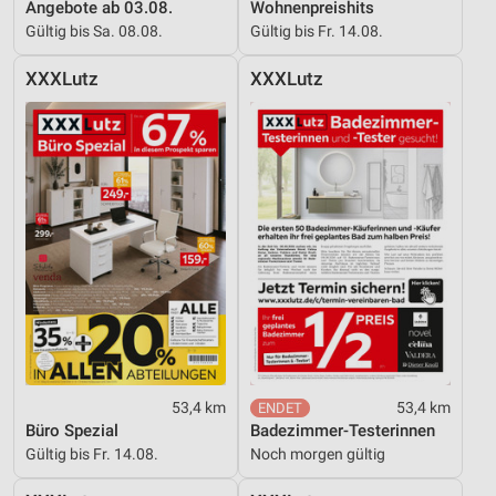
personalisierter Werbung
Angebote ab 03.08.
Wohnenpreishits
Gültig bis Sa. 08.08.
Gültig bis Fr. 14.08.
Erstellung von Profilen zur Personalisierung
von Inhalten
XXXLutz
XXXLutz
Verwendung von Profilen zur Auswahl
personalisierter Inhalte
Messung der Werbeleistung
Messung der Performance von Inhalten
Analyse von Zielgruppen durch Statistiken oder
Kombinationen von Daten aus verschiedenen
Quellen
Entwicklung und Verbesserung der Angebote
Verwendung reduzierter Daten zur Auswahl von
53,4 km
53,4 km
Inhalten
Büro Spezial
Badezimmer-Testerinnen
IAB-Besonderheiten:
Gültig bis Fr. 14.08.
Noch morgen gültig
Verwendung genauer Standortdaten