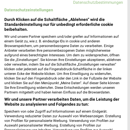
Datenschutzbestimmungen
Datenschutzeinstellungen
Durch Klicken auf die Schaltfläche „Ablehnen“ wird die
Standardeinstellung nur für unbedingt erforderliche cookie
beibehalten.
12,3 km
53,4 km
Wir und unsere Partner speichern und/oder greifen auf Informationen auf
Angebote ab 01.08.
Dieter Knoll
einem Gerät zu, wie z. B. eindeutige IDs in cookie und anderen
Browserspeichern, um personenbezogene Daten zu verarbeiten. Einige
Noch morgen gültig
Gültig bis Fr. 14.08.
Anbieter verarbeiten Ihre personenbezogenen Daten möglicherweise
aufgrund eines berechtigten Interesses. Um dem zu widersprechen, öffnen
XXXLutz
Kaufland
Sie die „Einstellungen“. Sie können Ihre Einstellungen akzeptieren, ablehnen
oder verwalten, indem Sie auf die Schaltfläche „Einstellungen verwalten“
klicken oder jederzeit auf die Fingerabdruck-Schaltfläche in der linken
unteren Ecke der Website klicken. Um Ihre Einwilligung zu widerrufen,
klicken Sie auf den Fingerabdruck oder den Link in der Fußzeile der Website
und klicken Sie auf den Menüpunkt „Meine Daten“. Auf dieser Seite können
Sie Ihre Einwilligung widerrufen. Diese Entscheidungen werden unseren
Partnern mitgeteilt und haben keinen Einfluss auf die Browserdaten.
Wir und unsere Partner verarbeiten Daten, um die Leistung der
Website zu analysieren und Folgendes zu tun:
Speichern von oder Zugriff auf Informationen auf einem Endgerät.
Verwendung reduzierter Daten zur Auswahl von Werbeanzeigen. Erstellung
von Profilen für personalisierte Werbung. Verwendung von Profilen zur
Auswahl personalisierter Werbung. Erstellung von Profilen zur