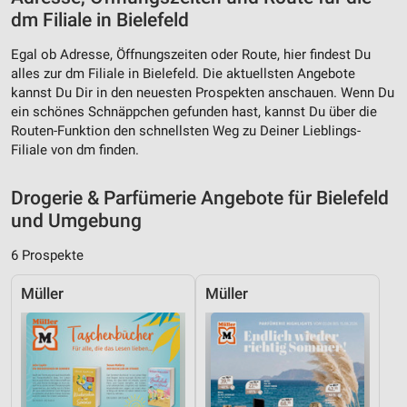
Werbung
dm Filiale in Bielefeld
Verwendung von Profilen zur Auswahl
Egal ob Adresse, Öffnungszeiten oder Route, hier findest Du
personalisierter Werbung
alles zur dm Filiale in Bielefeld. Die aktuellsten Angebote
Erstellung von Profilen zur Personalisierung
kannst Du Dir in den neuesten Prospekten anschauen. Wenn Du
von Inhalten
ein schönes Schnäppchen gefunden hast, kannst Du über die
Routen-Funktion den schnellsten Weg zu Deiner Lieblings-
Verwendung von Profilen zur Auswahl
Filiale von dm finden.
personalisierter Inhalte
Drogerie & Parfümerie Angebote für Bielefeld
Messung der Werbeleistung
und Umgebung
Messung der Performance von Inhalten
6 Prospekte
Analyse von Zielgruppen durch Statistiken oder
Kombinationen von Daten aus verschiedenen
Müller
Müller
Quellen
Entwicklung und Verbesserung der Angebote
Verwendung reduzierter Daten zur Auswahl von
Inhalten