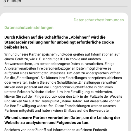
3 Filialen
dm Bielefeld
Datenschutzbestimmungen
Herforder Straße 9
Datenschutzeinstellungen
33602 Bielefeld
❯
Durch Klicken auf die Schaltfläche „Ablehnen“ wird die
Heute
geschlossen
Standardeinstellung nur für unbedingt erforderliche cookie
0,28 km
beibehalten.
Wir und unsere Partner speichern und/oder greifen auf Informationen auf
einem Gerät zu, wie z. B. eindeutige IDs in cookie und anderen
Browserspeichern, um personenbezogene Daten zu verarbeiten. Einige
dm Bielefeld
Anbieter verarbeiten Ihre personenbezogenen Daten möglicherweise
Bahnhofstraße 2
aufgrund eines berechtigten Interesses. Um dem zu widersprechen, öffnen
33602 Bielefeld
Sie die „Einstellungen“. Sie können Ihre Einstellungen akzeptieren, ablehnen
❯
oder verwalten, indem Sie auf die Schaltfläche „Einstellungen verwalten“
Heute
geschlossen
klicken oder jederzeit auf die Fingerabdruck-Schaltfläche in der linken
unteren Ecke der Website klicken. Um Ihre Einwilligung zu widerrufen,
0,30 km
klicken Sie auf den Fingerabdruck oder den Link in der Fußzeile der Website
und klicken Sie auf den Menüpunkt „Meine Daten“. Auf dieser Seite können
Sie Ihre Einwilligung widerrufen. Diese Entscheidungen werden unseren
Partnern mitgeteilt und haben keinen Einfluss auf die Browserdaten.
dm Bielefeld
Wir und unsere Partner verarbeiten Daten, um die Leistung der
Apfelstraße 8
Website zu analysieren und Folgendes zu tun:
33613 Bielefeld
❯
Speichern von oder Zugriff auf Informationen auf einem Endgerät.