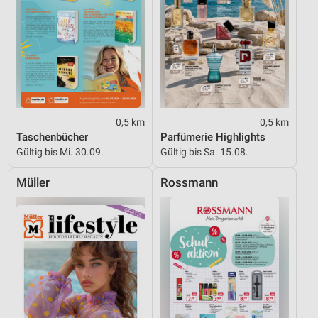
IAB-Besonderheiten:
Verwendung genauer Standortdaten
Geräte anhand von aktiv angeforderten
Informationen identifizieren
Nicht-IAB-Verarbeitungszwecke:
Notwendig
0,5 km
0,5 km
Taschenbücher
Parfümerie Highlights
Performance
Gültig bis Mi. 30.09.
Gültig bis Sa. 15.08.
Funktional
Müller
Rossmann
Werbung