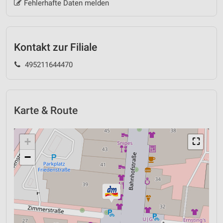
Fehlerhafte Daten melden
Kontakt zur Filiale
495211644470
Karte & Route
+
⛶
−