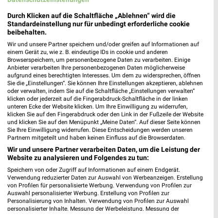
Lidl Prospekt für Bielefeld ab Mo. den
Durch Klicken auf die Schaltfläche „Ablehnen“ wird die
17.08.
Standardeinstellung nur für unbedingt erforderliche cookie
beibehalten.
Gültig von 17. Aug. bis 22. Aug.
Wir und unsere Partner speichern und/oder greifen auf Informationen auf
📅
Kalendereintrag erstellen
einem Gerät zu, wie z. B. eindeutige IDs in cookie und anderen
Browserspeichern, um personenbezogene Daten zu verarbeiten. Einige
Anbieter verarbeiten Ihre personenbezogenen Daten möglicherweise
aufgrund eines berechtigten Interesses. Um dem zu widersprechen, öffnen
Sie die „Einstellungen“. Sie können Ihre Einstellungen akzeptieren, ablehnen
PROSPEKT BLÄTTERN
oder verwalten, indem Sie auf die Schaltfläche „Einstellungen verwalten“
klicken oder jederzeit auf die Fingerabdruck-Schaltfläche in der linken
unteren Ecke der Website klicken. Um Ihre Einwilligung zu widerrufen,
klicken Sie auf den Fingerabdruck oder den Link in der Fußzeile der Website
und klicken Sie auf den Menüpunkt „Meine Daten“. Auf dieser Seite können
Sie Ihre Einwilligung widerrufen. Diese Entscheidungen werden unseren
CLEVER SPAREN
KINDERMODE & SPIELZEUG
WEIN
HANDY & S
Partnern mitgeteilt und haben keinen Einfluss auf die Browserdaten.
Wir und unsere Partner verarbeiten Daten, um die Leistung der
Website zu analysieren und Folgendes zu tun:
Speichern von oder Zugriff auf Informationen auf einem Endgerät.
Verwendung reduzierter Daten zur Auswahl von Werbeanzeigen. Erstellung
von Profilen für personalisierte Werbung. Verwendung von Profilen zur
Auswahl personalisierter Werbung. Erstellung von Profilen zur
Personalisierung von Inhalten. Verwendung von Profilen zur Auswahl
personalisierter Inhalte. Messung der Werbeleistung. Messung der
Performance von Inhalten. Analyse von Zielgruppen durch Statistiken oder