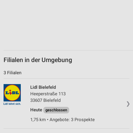
Informationen identifizieren
Nicht-IAB-Verarbeitungszwecke:
Notwendig
Performance
Funktional
Werbung
Filialen in der Umgebung
3 Filialen
Lidl Bielefeld
Heeperstraße 113
33607 Bielefeld
❯
Heute
geschlossen
1,75 km • Angebote: 3 Prospekte