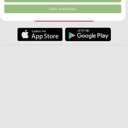
✔
Einkaufsliste - Einkauf stressfrei planen
von Inhalten.
Daten können außerhalb der Europäischen Union weitergegeben und in die
Nein, anpassen
USA gesendet werden.
JETZT LADEN UND SPAREN!
Ihre Einwilligung und die cookie Richtlinie gelten ausschließlich für diese
Website/App.
Partnerliste anzeigen (1 IAB-Anbieter)
Wir nutzen Ihre Daten für folgende Zwecke:
IAB-Verarbeitungszwecke:
Speichern von oder Zugriff auf Informationen
auf einem Endgerät
Verwendung reduzierter Daten zur Auswahl von
Werbeanzeigen
Erstellung von Profilen für personalisierte
Werbung
Verwendung von Profilen zur Auswahl
personalisierter Werbung
Erstellung von Profilen zur Personalisierung
von Inhalten