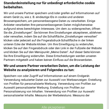
Standardeinstellung nur für unbedingt erforderliche cookie
beibehalten.
Wir und unsere Partner speichern und/oder greifen auf Informationen auf
Jetzt alle "Grillen" Themen entdecken!
einem Gerät zu, wie z. B. eindeutige IDs in cookie und anderen
Browserspeichern, um personenbezogene Daten zu verarbeiten. Einige
Anbieter verarbeiten Ihre personenbezogenen Daten möglicherweise
aufgrund eines berechtigten Interesses. Um dem zu widersprechen, öffnen
Sie die „Einstellungen“. Sie können Ihre Einstellungen akzeptieren, ablehnen
oder verwalten, indem Sie auf die Schaltfläche „Einstellungen verwalten“
MEHR PROSPEKTE
klicken oder jederzeit auf die Fingerabdruck-Schaltfläche in der linken
unteren Ecke der Website klicken. Um Ihre Einwilligung zu widerrufen,
klicken Sie auf den Fingerabdruck oder den Link in der Fußzeile der Website
und klicken Sie auf den Menüpunkt „Meine Daten“. Auf dieser Seite können
Sie Ihre Einwilligung widerrufen. Diese Entscheidungen werden unseren
Partnern mitgeteilt und haben keinen Einfluss auf die Browserdaten.
Wir und unsere Partner verarbeiten Daten, um die Leistung der
Website zu analysieren und Folgendes zu tun:
weekli - Prospekte & Angebote App
Speichern von oder Zugriff auf Informationen auf einem Endgerät.
Verwendung reduzierter Daten zur Auswahl von Werbeanzeigen. Erstellung
Alle toom Baumarkt Angebote immer griffbereit – mit der
von Profilen für personalisierte Werbung. Verwendung von Profilen zur
kostenlosen weekli App für iOS & Android.
Auswahl personalisierter Werbung. Erstellung von Profilen zur
Personalisierung von Inhalten. Verwendung von Profilen zur Auswahl
✔
Standortgenaue Angebote
personalisierter Inhalte. Messung der Werbeleistung. Messung der
Performance von Inhalten. Analyse von Zielgruppen durch Statistiken oder
✔
Folge deinem Lieblingshändler
Kombinationen von Daten aus verschiedenen Quellen. Entwicklung und
✔
Push-Benachrichtigungen bei neuen Prospekten
Verbesserung der Angebote. Verwendung reduzierter Daten zur Auswahl
Alle akzeptieren