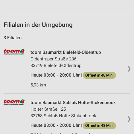
Verwendung von Profilen zur Auswahl
personalisierter Inhalte
Filialen in der Umgebung
Messung der Werbeleistung
3 Filialen
Messung der Performance von Inhalten
Analyse von Zielgruppen durch Statistiken oder
toom Baumarkt Bielefeld-Oldentrup
Kombinationen von Daten aus verschiedenen
Oldentruper Straße 236
Quellen
33719 Bielefeld-Oldentrup
❯
Entwicklung und Verbesserung der Angebote
Heute 08:00 - 20:00 Uhr |
Öffnet in 48 Min.
5,93 km
Verwendung reduzierter Daten zur Auswahl von
Inhalten
IAB-Besonderheiten:
toom Baumarkt Schloß Holte-Stukenbrock
Holter Straße 125
Verwendung genauer Standortdaten
33758 Schloß Holte-Stukenbrock
❯
Geräte anhand von aktiv angeforderten
Heute 08:00 - 20:00 Uhr |
Öffnet in 48 Min.
Informationen identifizieren