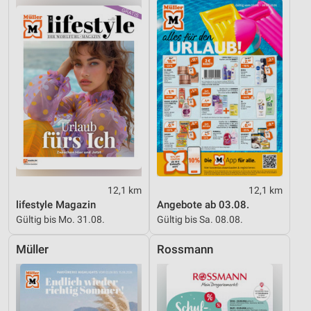
IAB-Besonderheiten:
Verwendung genauer Standortdaten
Geräte anhand von aktiv angeforderten
Informationen identifizieren
Nicht-IAB-Verarbeitungszwecke:
Notwendig
Performance
Funktional
12,1 km
12,1 km
Werbung
lifestyle Magazin
Angebote ab 03.08.
Gültig bis Mo. 31.08.
Gültig bis Sa. 08.08.
Müller
Rossmann