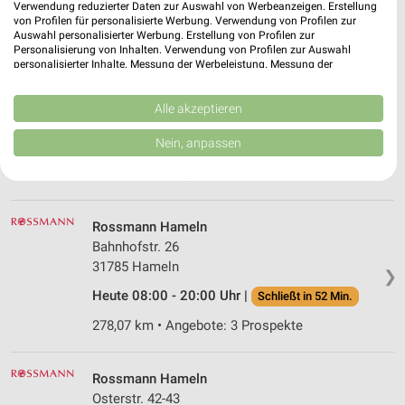
Verwendung reduzierter Daten zur Auswahl von Werbeanzeigen. Erstellung
301,98 km • Angebote: 3 Prospekte
von Profilen für personalisierte Werbung. Verwendung von Profilen zur
Auswahl personalisierter Werbung. Erstellung von Profilen zur
Personalisierung von Inhalten. Verwendung von Profilen zur Auswahl
personalisierter Inhalte. Messung der Werbeleistung. Messung der
Rossmann Steinheim
Performance von Inhalten. Analyse von Zielgruppen durch Statistiken oder
Kombinationen von Daten aus verschiedenen Quellen. Entwicklung und
Anton-Spilker-Str. 33
Verbesserung der Angebote. Verwendung reduzierter Daten zur Auswahl
Alle akzeptieren
32839 Steinheim
❯
von Inhalten.
Daten können außerhalb der Europäischen Union weitergegeben und in die
Nein, anpassen
Heute 08:00 - 20:00 Uhr |
Schließt in 52 Min.
USA gesendet werden.
Ihre Einwilligung und die cookie Richtlinie gelten ausschließlich für diese
303,17 km • Angebote: 3 Prospekte
Website/App.
Partnerliste anzeigen (1 IAB-Anbieter)
Rossmann Hameln
Wir nutzen Ihre Daten für folgende Zwecke:
Bahnhofstr. 26
IAB-Verarbeitungszwecke:
31785 Hameln
❯
Speichern von oder Zugriff auf Informationen
Heute 08:00 - 20:00 Uhr |
Schließt in 52 Min.
auf einem Endgerät
278,07 km • Angebote: 3 Prospekte
Verwendung reduzierter Daten zur Auswahl von
Werbeanzeigen
Rossmann Hameln
Erstellung von Profilen für personalisierte
Osterstr. 42-43
Werbung