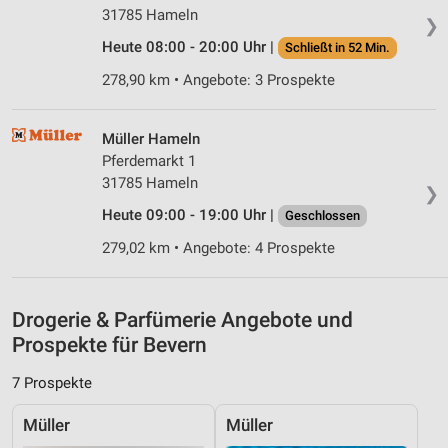
31785 Hameln
❯
Verwendung von Profilen zur Auswahl
Heute 08:00 - 20:00 Uhr |
Schließt in 52 Min.
personalisierter Werbung
278,90 km • Angebote: 3 Prospekte
Erstellung von Profilen zur Personalisierung
von Inhalten
Müller Hameln
Verwendung von Profilen zur Auswahl
Pferdemarkt 1
personalisierter Inhalte
31785 Hameln
❯
Messung der Werbeleistung
Heute 09:00 - 19:00 Uhr |
Geschlossen
279,02 km • Angebote: 4 Prospekte
Messung der Performance von Inhalten
Analyse von Zielgruppen durch Statistiken oder
Kombinationen von Daten aus verschiedenen
Drogerie & Parfümerie Angebote und
Quellen
Prospekte für Bevern
Entwicklung und Verbesserung der Angebote
7 Prospekte
Verwendung reduzierter Daten zur Auswahl von
Müller
Müller
Inhalten