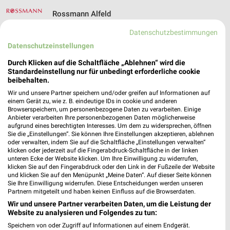
Rossmann Alfeld
Leinstr. 33-34
Datenschutzbestimmungen
31061 Alfeld
❯
Datenschutzeinstellungen
Heute 08:30 - 18:30 Uhr |
Geschlossen
Durch Klicken auf die Schaltfläche „Ablehnen“ wird die
250,82 km • Angebote: 3 Prospekte
Standardeinstellung nur für unbedingt erforderliche cookie
beibehalten.
Wir und unsere Partner speichern und/oder greifen auf Informationen auf
dm Einbeck
einem Gerät zu, wie z. B. eindeutige IDs in cookie und anderen
Browserspeichern, um personenbezogene Daten zu verarbeiten. Einige
Grimsehlstraße 40a
Anbieter verarbeiten Ihre personenbezogenen Daten möglicherweise
37574 Einbeck
aufgrund eines berechtigten Interesses. Um dem zu widersprechen, öffnen
❯
Sie die „Einstellungen“. Sie können Ihre Einstellungen akzeptieren, ablehnen
Heute 08:00 - 20:00 Uhr |
Schließt in 52 Min.
oder verwalten, indem Sie auf die Schaltfläche „Einstellungen verwalten“
klicken oder jederzeit auf die Fingerabdruck-Schaltfläche in der linken
252,95 km
unteren Ecke der Website klicken. Um Ihre Einwilligung zu widerrufen,
klicken Sie auf den Fingerabdruck oder den Link in der Fußzeile der Website
und klicken Sie auf den Menüpunkt „Meine Daten“. Auf dieser Seite können
Sie Ihre Einwilligung widerrufen. Diese Entscheidungen werden unseren
Rossmann Brakel
Partnern mitgeteilt und haben keinen Einfluss auf die Browserdaten.
Warburger Str. 11
Wir und unsere Partner verarbeiten Daten, um die Leistung der
33034 Brakel
Website zu analysieren und Folgendes zu tun:
❯
Heute 08:00 - 20:00 Uhr |
Speichern von oder Zugriff auf Informationen auf einem Endgerät.
Schließt in 52 Min.