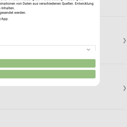
binationen von Daten aus verschiedenen Quellen. Entwicklung
 Inhalten.
gesendet werden.
e/App.
❯
n
❯