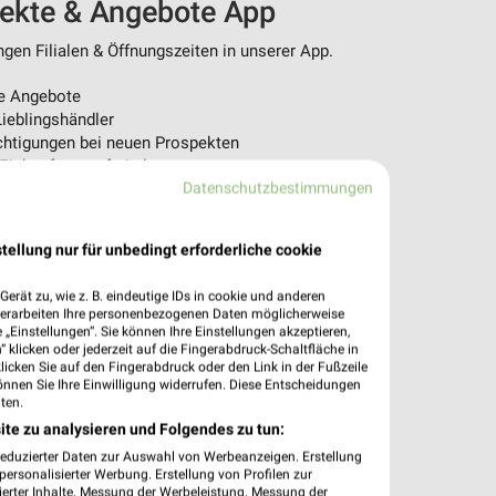
pekte & Angebote App
en Filialen & Öffnungszeiten in unserer App.
e Angebote
ieblingshändler
htigungen bei neuen Prospekten
 Einkauf stressfrei planen
Datenschutzbestimmungen
 App jetzt laden oder QR-Code scannen.
tellung nur für unbedingt erforderliche cookie
erät zu, wie z. B. eindeutige IDs in cookie und anderen
verarbeiten Ihre personenbezogenen Daten möglicherweise
„Einstellungen“. Sie können Ihre Einstellungen akzeptieren,
 klicken oder jederzeit auf die Fingerabdruck-Schaltfläche in
klicken Sie auf den Fingerabdruck oder den Link in der Fußzeile
önnen Sie Ihre Einwilligung widerrufen. Diese Entscheidungen
ten.
ite zu analysieren und Folgendes zu tun:
reduzierter Daten zur Auswahl von Werbeanzeigen. Erstellung
ersonalisierter Werbung. Erstellung von Profilen zur
ierter Inhalte. Messung der Werbeleistung. Messung der