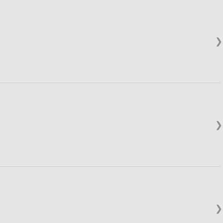
❯
❯
❯