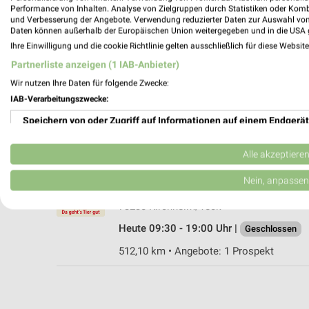
Performance von Inhalten. Analyse von Zielgruppen durch Statistiken oder Kom
und Verbesserung der Angebote. Verwendung reduzierter Daten zur Auswahl von
Daten können außerhalb der Europäischen Union weitergegeben und in die USA 
Ihre Einwilligung und die cookie Richtlinie gelten ausschließlich für diese Websit
Fressnapf Metzingen
Partnerliste anzeigen (1 IAB-Anbieter)
Stuttgarter Straße 54
Wir nutzen Ihre Daten für folgende Zwecke:
72555 Metzingen
IAB-Verarbeitungszwecke:
Heute 09:00 - 20:00 Uhr |
Geschlossen
Speichern von oder Zugriff auf Informationen auf einem Endgerät
529,75 km • Angebote: 1 Prospekt
Verwendung reduzierter Daten zur Auswahl von Werbeanzeigen
Alle akzeptiere
ZOO & Co. Kirchheim Kirchheim/Teck
Erstellung von Profilen für personalisierte Werbung
Nein, anpassen
Schlierbacher Str. 66
Verwendung von Profilen zur Auswahl personalisierter Werbung
73230 Kirchheim/Teck
Heute 09:30 - 19:00 Uhr |
Geschlossen
Erstellung von Profilen zur Personalisierung von Inhalten
512,10 km • Angebote: 1 Prospekt
Verwendung von Profilen zur Auswahl personalisierter Inhalte
Messung der Werbeleistung