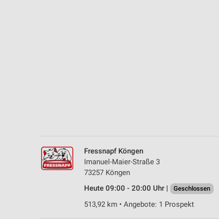
Messung der Performance von Inhalten
Analyse von Zielgruppen durch Statistiken oder Kombinationen 
Quellen
Entwicklung und Verbesserung der Angebote
Verwendung reduzierter Daten zur Auswahl von Inhalten
IAB-Besonderheiten:
Verwendung genauer Standortdaten
Geräte anhand von aktiv angeforderten Informationen identifizie
Nicht-IAB-Verarbeitungszwecke:
Fressnapf Köngen
Notwendig
Imanuel-Maier-Straße 3
73257 Köngen
Performance
Heute 09:00 - 20:00 Uhr |
Geschlossen
Funktional
513,92 km • Angebote: 1 Prospekt
Werbung