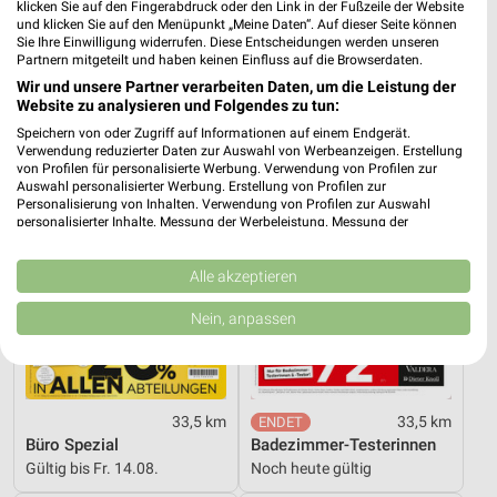
klicken Sie auf den Fingerabdruck oder den Link in der Fußzeile der Website
Angebote ab 03.08.
Hot Sommer Sale
und klicken Sie auf den Menüpunkt „Meine Daten“. Auf dieser Seite können
Sie Ihre Einwilligung widerrufen. Diese Entscheidungen werden unseren
Noch morgen gültig
Gültig bis Sa. 29.08.
Partnern mitgeteilt und haben keinen Einfluss auf die Browserdaten.
Wir und unsere Partner verarbeiten Daten, um die Leistung der
XXXLutz
XXXLutz
Website zu analysieren und Folgendes zu tun:
Speichern von oder Zugriff auf Informationen auf einem Endgerät.
Verwendung reduzierter Daten zur Auswahl von Werbeanzeigen. Erstellung
von Profilen für personalisierte Werbung. Verwendung von Profilen zur
Auswahl personalisierter Werbung. Erstellung von Profilen zur
Personalisierung von Inhalten. Verwendung von Profilen zur Auswahl
personalisierter Inhalte. Messung der Werbeleistung. Messung der
Performance von Inhalten. Analyse von Zielgruppen durch Statistiken oder
Kombinationen von Daten aus verschiedenen Quellen. Entwicklung und
Verbesserung der Angebote. Verwendung reduzierter Daten zur Auswahl
Alle akzeptieren
von Inhalten.
Daten können außerhalb der Europäischen Union weitergegeben und in die
Nein, anpassen
USA gesendet werden.
Ihre Einwilligung und die cookie Richtlinie gelten ausschließlich für diese
Website/App.
Partnerliste anzeigen (1 IAB-Anbieter)
33,5 km
33,5 km
Wir nutzen Ihre Daten für folgende Zwecke:
Büro Spezial
Badezimmer-Testerinnen
IAB-Verarbeitungszwecke:
Gültig bis Fr. 14.08.
Noch heute gültig
Speichern von oder Zugriff auf Informationen