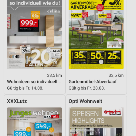
Quellen
Entwicklung und Verbesserung der Angebote
Verwendung reduzierter Daten zur Auswahl von
Inhalten
IAB-Besonderheiten:
Verwendung genauer Standortdaten
Geräte anhand von aktiv angeforderten
Informationen identifizieren
33,5 km
33,5 km
Nicht-IAB-Verarbeitungszwecke:
Wohnideen so individuell wie du!
Gartenmöbel-Abverkauf
Gültig bis Fr. 14.08.
Gültig bis Fr. 28.08.
Notwendig
XXXLutz
Opti Wohnwelt
Performance
Funktional
Werbung