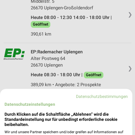
Middelstr. 5
26670 Uplengen-Großoldendorf
❯
Heute 08:00 - 12:30 14:00 - 18:00 Uhr |
Geöffnet
390,61 km
EP:Rademacher Uplengen
Alter Postweg 64
26670 Uplengen
❯
Heute 08:30 - 18:00 Uhr |
Geöffnet
389,09 km • Angebote: 2 Prospekte
Datenschutzbestimmungen
EURONICS Fokken Weener
Datenschutzeinstellungen
Westerstr. 16
Durch Klicken auf die Schaltfläche „Ablehnen“ wird die
26826 Weener
Standardeinstellung nur für unbedingt erforderliche cookie
❯
beibehalten.
Heute 08:30 - 12:30 14:30 - 18:00 Uhr |
Wir und unsere Partner speichern und/oder greifen auf Informationen auf
Geöffnet