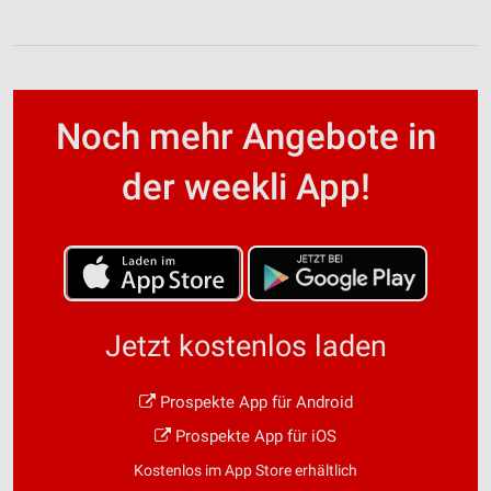
Noch mehr Angebote in
der weekli App!
Jetzt kostenlos laden
Prospekte App für Android
Prospekte App für iOS
Kostenlos im App Store erhältlich