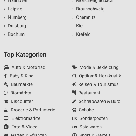
›
Hannover
›
Mönchengladbach
›
Leipzig
›
Braunschweig
›
Nürnberg
›
Chemnitz
›
Duisburg
›
Kiel
›
Bochum
›
Krefeld
Top Kategorien
Auto & Motorrad
Mode & Bekleidung
Baby & Kind
Optiker & Hörakustik
Baumärkte
Reisen & Tourismus
Biomärkte
Restaurant
Discounter
Schreibwaren & Büro
Drogerie & Parfümerie
Schuhe
Elektromärkte
Sonderposten
Foto & Video
Spielwaren
Garten & Pflanzen
Sport & Freizeit