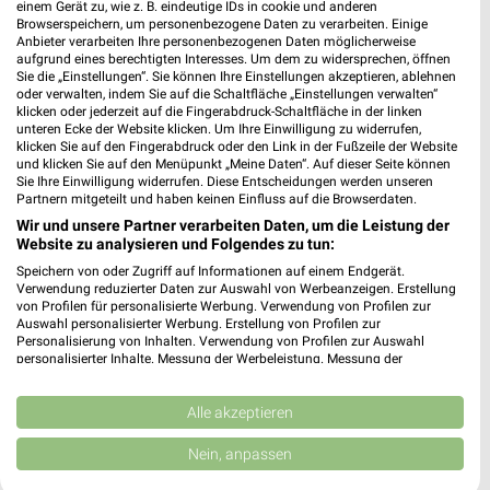
einem Gerät zu, wie z. B. eindeutige IDs in cookie und anderen
412,63 km
Browserspeichern, um personenbezogene Daten zu verarbeiten. Einige
Anbieter verarbeiten Ihre personenbezogenen Daten möglicherweise
aufgrund eines berechtigten Interesses. Um dem zu widersprechen, öffnen
Sie die „Einstellungen“. Sie können Ihre Einstellungen akzeptieren, ablehnen
Stadtlander GmbH Zetel
oder verwalten, indem Sie auf die Schaltfläche „Einstellungen verwalten“
klicken oder jederzeit auf die Fingerabdruck-Schaltfläche in der linken
Jakob-Borchers-Str. 3
unteren Ecke der Website klicken. Um Ihre Einwilligung zu widerrufen,
26340 Zetel
klicken Sie auf den Fingerabdruck oder den Link in der Fußzeile der Website
❯
und klicken Sie auf den Menüpunkt „Meine Daten“. Auf dieser Seite können
Heute 09:00 - 12:00 14:00 - 18:00 Uhr |
Sie Ihre Einwilligung widerrufen. Diese Entscheidungen werden unseren
Geöffnet
Partnern mitgeteilt und haben keinen Einfluss auf die Browserdaten.
Wir und unsere Partner verarbeiten Daten, um die Leistung der
377,04 km
Website zu analysieren und Folgendes zu tun:
Speichern von oder Zugriff auf Informationen auf einem Endgerät.
Verwendung reduzierter Daten zur Auswahl von Werbeanzeigen. Erstellung
media@home Stadtlander Zetel
von Profilen für personalisierte Werbung. Verwendung von Profilen zur
Jakob-Borchers-Str. 3
Auswahl personalisierter Werbung. Erstellung von Profilen zur
Personalisierung von Inhalten. Verwendung von Profilen zur Auswahl
26340 Zetel
personalisierter Inhalte. Messung der Werbeleistung. Messung der
❯
Performance von Inhalten. Analyse von Zielgruppen durch Statistiken oder
Heute 09:00 - 12:00 14:00 - 18:00 Uhr |
Kombinationen von Daten aus verschiedenen Quellen. Entwicklung und
Geöffnet
Verbesserung der Angebote. Verwendung reduzierter Daten zur Auswahl
Alle akzeptieren
von Inhalten.
377,02 km
Daten können außerhalb der Europäischen Union weitergegeben und in die
Nein, anpassen
USA gesendet werden.
Ihre Einwilligung und die cookie Richtlinie gelten ausschließlich für diese