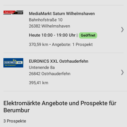
Messung der Werbeleistung
MediaMarkt Saturn Wilhelmshaven
Messung der Performance von Inhalten
Bahnhofstraße 10
26382 Wilhelmshaven
❯
Analyse von Zielgruppen durch Statistiken oder
Kombinationen von Daten aus verschiedenen
Heute 10:00 - 19:00 Uhr |
Geöffnet
Quellen
370,59 km • Angebote: 1 Prospekt
Entwicklung und Verbesserung der Angebote
EURONICS XXL Ostrhauderfehn
Verwendung reduzierter Daten zur Auswahl von
Inhalten
Untenende 8a
❯
26842 Ostrhauderfehn
IAB-Besonderheiten:
395,41 km
Verwendung genauer Standortdaten
Geräte anhand von aktiv angeforderten
Informationen identifizieren
Elektromärkte Angebote und Prospekte für
Berumbur
Nicht-IAB-Verarbeitungszwecke:
Notwendig
3 Prospekte