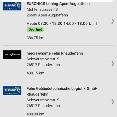
EURONICS Löning Apen-Augustfehn
Website/App.
Mühlenstrasse 18
Partnerliste anzeigen (1 IAB-Anbieter)
26689 Apen-Augustfehn
Wir nutzen Ihre Daten für folgende Zwecke:
❯
Heute 08:30 - 12:30 14:00 - 18:00 Uhr |
IAB-Verarbeitungszwecke:
Geöffnet
Speichern von oder Zugriff auf Informationen
auf einem Endgerät
386,75 km
Verwendung reduzierter Daten zur Auswahl von
Werbeanzeigen
media@home Fehn Rhauderfehn
Schwarzmoorstr. 9
Erstellung von Profilen für personalisierte
❯
26817 Rhauderfehn
Werbung
400,15 km
Verwendung von Profilen zur Auswahl
personalisierter Werbung
Fehn Gebäudetechnische Logistik GmbH
Erstellung von Profilen zur Personalisierung
Rhauderfehn
von Inhalten
Schwarzmoorstr. 9
❯
26817 Rhauderfehn
Verwendung von Profilen zur Auswahl
personalisierter Inhalte
400,08 km