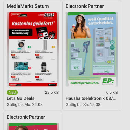
Performance
MediaMarkt Saturn
ElectronicPartner
Funktional
Werbung
23,5 km
6,5 km
Let's Go Deals
Haushaltselektronik 08/2026
Gültig bis Mo. 24.08.
Gültig bis Sa. 15.08.
ElectronicPartner