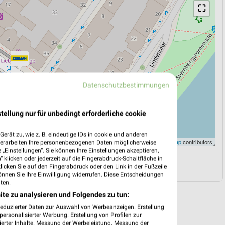
⛶
Datenschutzbestimmungen
tellung nur für unbedingt erforderliche cookie
erät zu, wie z. B. eindeutige IDs in cookie und anderen
Leaflet
|
©
OpenStreetMap
contributors
verarbeiten Ihre personenbezogenen Daten möglicherweise
„Einstellungen“. Sie können Ihre Einstellungen akzeptieren,
 klicken oder jederzeit auf die Fingerabdruck-Schaltfläche in
N
NAVIGATION MIT GOOGLE/IOS MAPS
klicken Sie auf den Fingerabdruck oder den Link in der Fußzeile
önnen Sie Ihre Einwilligung widerrufen. Diese Entscheidungen
ten.
ite zu analysieren und Folgendes zu tun:
reduzierter Daten zur Auswahl von Werbeanzeigen. Erstellung
ersonalisierter Werbung. Erstellung von Profilen zur
ierter Inhalte. Messung der Werbeleistung. Messung der