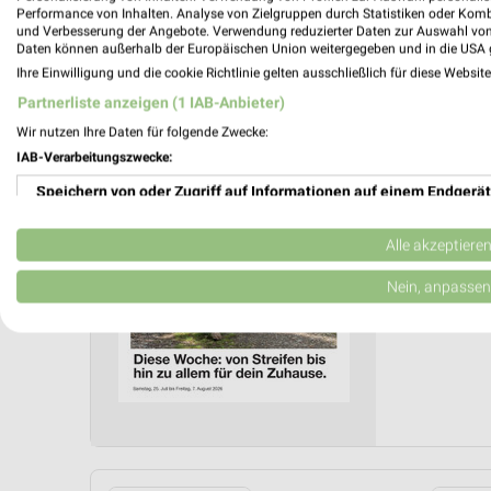
Performance von Inhalten. Analyse von Zielgruppen durch Statistiken oder Kom
und Verbesserung der Angebote. Verwendung reduzierter Daten zur Auswahl von
Daten können außerhalb der Europäischen Union weitergegeben und in die USA 
Zeemann
Ihre Einwilligung und die cookie Richtlinie gelten ausschließlich für diese Websit
Gültig von 
Partnerliste anzeigen (1 IAB-Anbieter)
📅
Kalende
Wir nutzen Ihre Daten für folgende Zwecke:
IAB-Verarbeitungszwecke:
Speichern von oder Zugriff auf Informationen auf einem Endgerät
PROSP
❯
Verwendung reduzierter Daten zur Auswahl von Werbeanzeigen
Alle akzeptiere
Erstellung von Profilen für personalisierte Werbung
Nein, anpassen
Verwendung von Profilen zur Auswahl personalisierter Werbung
Erstellung von Profilen zur Personalisierung von Inhalten
Verwendung von Profilen zur Auswahl personalisierter Inhalte
Messung der Werbeleistung