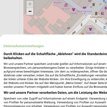
+
−
Datenschutzeinstellungen
Durch Klicken auf die Schaltfläche „Ablehnen“ wird die Standardeins
beibehalten.
Wir und unsere Partner speichern und/oder greifen auf Informationen auf einem G
Browserspeichern, um personenbezogene Daten zu verarbeiten. Einige Anbieter 
aufgrund eines berechtigten Interesses. Um dem zu widersprechen, öffnen Sie die 
ablehnen oder verwalten, indem Sie auf die Schaltfläche „Einstellungen verwalten“
ÖPNV ANZEIGEN
LADESÄULEN ANZEIGE
der linken unteren Ecke der Website klicken. Um Ihre Einwilligung zu widerrufen, 
der Website und klicken Sie auf den Menüpunkt „Meine Daten“. Auf dieser Seite k
werden unseren Partnern mitgeteilt und haben keinen Einfluss auf die Browserda
Wir und unsere Partner verarbeiten Daten, um die Leistung der Webs
Aktuelle Angebote in dieser Filiale
Speichern von oder Zugriff auf Informationen auf einem Endgerät. Verwendung 
Anzahl Prospekte: 2
von Profilen für personalisierte Werbung. Verwendung von Profilen zur Auswahl p
Personalisierung von Inhalten. Verwendung von Profilen zur Auswahl personalis
Letztes Prospektupdate: vor 6 Tagen