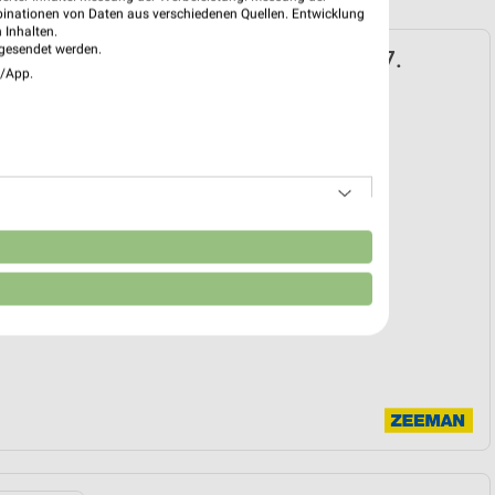
binationen von Daten aus verschiedenen Quellen. Entwicklung
 Inhalten.
gesendet werden.
 Prospekt für Berlin ab Sa. den 25.07.
e/App.
25. Jul. bis 07. Aug.
reintrag erstellen
EKT BLÄTTERN
n