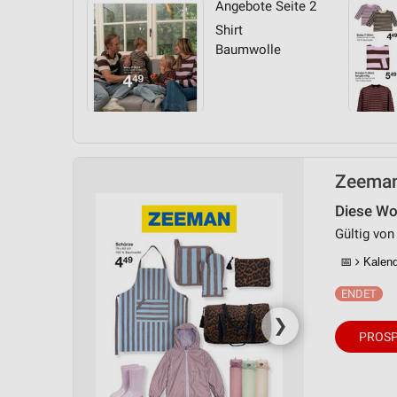
Angebote Seite 2
Messung der Performance von Inhalten
Shirt
Analyse von Zielgruppen durch Statistiken oder Kombinationen 
Baumwolle
Quellen
Entwicklung und Verbesserung der Angebote
Verwendung reduzierter Daten zur Auswahl von Inhalten
IAB-Besonderheiten:
Zeemann
Verwendung genauer Standortdaten
Diese Woc
Geräte anhand von aktiv angeforderten Informationen identifizie
Gültig von
Nicht-IAB-Verarbeitungszwecke:
📅
Kalende
Notwendig
Performance
❯
PROSP
Funktional
Werbung