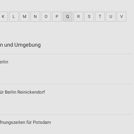
K
L
M
N
O
P
Q
R
S
T
U
V
rlin und Umgebung
erlin
r Berlin Reinickendorf
fnungszeiten für Potsdam