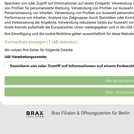
Speichern von oder Zugriff auf Informationen auf einem Endgerät. Verwendung 
von Profilen für personalisierte Werbung. Verwendung von Profilen zur Auswahl p
Personalisierung von Inhalten. Verwendung von Profilen zur Auswahl personalis
Performance von Inhalten. Analyse von Zielgruppen durch Statistiken oder Kom
Blue Tomato Filialen & Öffnungszeiten für
und Verbesserung der Angebote. Verwendung reduzierter Daten zur Auswahl von
Daten können außerhalb der Europäischen Union weitergegeben und in die USA 
Ihre Einwilligung und die cookie Richtlinie gelten ausschließlich für diese Websit
Partnerliste anzeigen (1 IAB-Anbieter)
Wir nutzen Ihre Daten für folgende Zwecke:
Blume 2000 Prospekte und Angebote für B
IAB-Verarbeitungszwecke:
Speichern von oder Zugriff auf Informationen auf einem Endgerät
Verwendung reduzierter Daten zur Auswahl von Werbeanzeigen
Alle akzeptiere
bofrost* Prospekt der Woche für Mahlow
Erstellung von Profilen für personalisierte Werbung
Nein, anpassen
Verwendung von Profilen zur Auswahl personalisierter Werbung
Brax Filialen & Öffnungszeiten für Berlin
Erstellung von Profilen zur Personalisierung von Inhalten
Verwendung von Profilen zur Auswahl personalisierter Inhalte