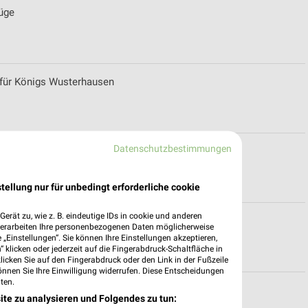
lüge
n für Königs Wusterhausen
Datenschutzbestimmungen
erlin
tellung nur für unbedingt erforderliche cookie
erät zu, wie z. B. eindeutige IDs in cookie und anderen
n
verarbeiten Ihre personenbezogenen Daten möglicherweise
„Einstellungen“. Sie können Ihre Einstellungen akzeptieren,
 klicken oder jederzeit auf die Fingerabdruck-Schaltfläche in
klicken Sie auf den Fingerabdruck oder den Link in der Fußzeile
önnen Sie Ihre Einwilligung widerrufen. Diese Entscheidungen
ten.
r Ludwigsfelde
ite zu analysieren und Folgendes zu tun: