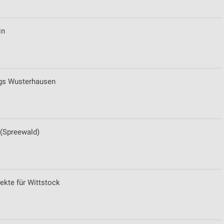
in
gs Wusterhausen
(Spreewald)
kte für Wittstock