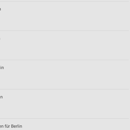
n
von Daten aus verschiedenen
n
in
ren
in
n für Berlin