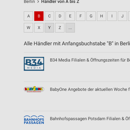
Berlin
Händler von A bis Z
A
B
C
D
E
F
G
H
I
J
W
X
Y
Z
...
Alle Händler mit Anfangsbuchstabe "B" in Be
B34 Media Filialen & Öffnungszeiten für B
BabyOne Angebote der aktuellen Woche fü
Bahnhofspassagen Potsdam Filialen & Öf