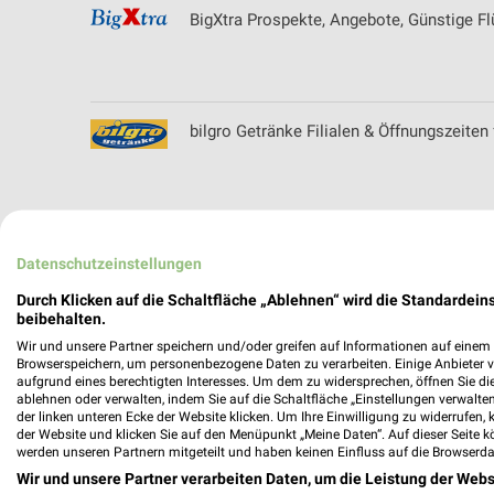
BigXtra Prospekte, Angebote, Günstige F
bilgro Getränke Filialen & Öffnungszeite
Bio Company Angebote & Prospekte für B
Datenschutzeinstellungen
Durch Klicken auf die Schaltfläche „Ablehnen“ wird die Standardeins
beibehalten.
Wir und unsere Partner speichern und/oder greifen auf Informationen auf einem G
BioMarkt Angebote & Prospekte für Berli
Browserspeichern, um personenbezogene Daten zu verarbeiten. Einige Anbieter 
aufgrund eines berechtigten Interesses. Um dem zu widersprechen, öffnen Sie die 
ablehnen oder verwalten, indem Sie auf die Schaltfläche „Einstellungen verwalten“
der linken unteren Ecke der Website klicken. Um Ihre Einwilligung zu widerrufen, 
der Website und klicken Sie auf den Menüpunkt „Meine Daten“. Auf dieser Seite k
werden unseren Partnern mitgeteilt und haben keinen Einfluss auf die Browserda
Blickkontakt Filialen & Öffnungszeiten fü
Wir und unsere Partner verarbeiten Daten, um die Leistung der Webs