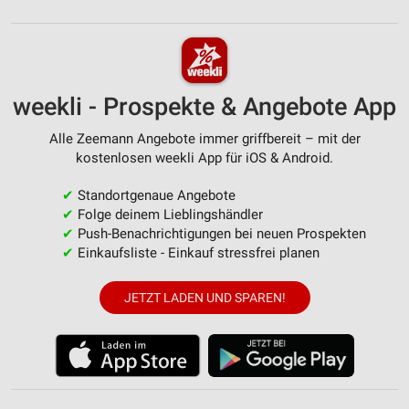
Wir nutzen Ihre Daten für folgende Zwecke:
IAB-Verarbeitungszwecke:
Speichern von oder Zugriff auf Informationen
auf einem Endgerät
weekli - Prospekte & Angebote App
Verwendung reduzierter Daten zur Auswahl von
Werbeanzeigen
Alle Zeemann Angebote immer griffbereit – mit der
kostenlosen weekli App für iOS & Android.
Erstellung von Profilen für personalisierte
Werbung
✔
Standortgenaue Angebote
✔
Folge deinem Lieblingshändler
Verwendung von Profilen zur Auswahl
✔
Push-Benachrichtigungen bei neuen Prospekten
personalisierter Werbung
✔
Einkaufsliste - Einkauf stressfrei planen
Erstellung von Profilen zur Personalisierung
von Inhalten
JETZT LADEN UND SPAREN!
Verwendung von Profilen zur Auswahl
personalisierter Inhalte
Messung der Werbeleistung