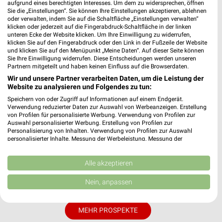
aufgrund eines berechtigten Interesses. Um dem zu widersprechen, öffnen
Sie die „Einstellungen“. Sie können Ihre Einstellungen akzeptieren, ablehnen
oder verwalten, indem Sie auf die Schaltfläche „Einstellungen verwalten“
klicken oder jederzeit auf die Fingerabdruck-Schaltfläche in der linken
unteren Ecke der Website klicken. Um Ihre Einwilligung zu widerrufen,
klicken Sie auf den Fingerabdruck oder den Link in der Fußzeile der Website
und klicken Sie auf den Menüpunkt „Meine Daten“. Auf dieser Seite können
Sie Ihre Einwilligung widerrufen. Diese Entscheidungen werden unseren
Partnern mitgeteilt und haben keinen Einfluss auf die Browserdaten.
Wir und unsere Partner verarbeiten Daten, um die Leistung der
Website zu analysieren und Folgendes zu tun:
Speichern von oder Zugriff auf Informationen auf einem Endgerät.
Verwendung reduzierter Daten zur Auswahl von Werbeanzeigen. Erstellung
von Profilen für personalisierte Werbung. Verwendung von Profilen zur
Auswahl personalisierter Werbung. Erstellung von Profilen zur
Personalisierung von Inhalten. Verwendung von Profilen zur Auswahl
personalisierter Inhalte. Messung der Werbeleistung. Messung der
Performance von Inhalten. Analyse von Zielgruppen durch Statistiken oder
Kombinationen von Daten aus verschiedenen Quellen. Entwicklung und
Verbesserung der Angebote. Verwendung reduzierter Daten zur Auswahl
Alle akzeptieren
von Inhalten.
Daten können außerhalb der Europäischen Union weitergegeben und in die
Nein, anpassen
USA gesendet werden.
Ihre Einwilligung und die cookie Richtlinie gelten ausschließlich für diese
Website/App.
MEHR PROSPEKTE
Partnerliste anzeigen (1 IAB-Anbieter)