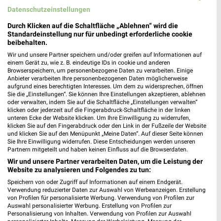
Datenschutzeinstellungen
Durch Klicken auf die Schaltfläche „Ablehnen“ wird die
Standardeinstellung nur für unbedingt erforderliche cookie
beibehalten.
Wir und unsere Partner speichern und/oder greifen auf Informationen auf
einem Gerät zu, wie z. B. eindeutige IDs in cookie und anderen
Browserspeichern, um personenbezogene Daten zu verarbeiten. Einige
Anbieter verarbeiten Ihre personenbezogenen Daten möglicherweise
aufgrund eines berechtigten Interesses. Um dem zu widersprechen, öffnen
Sie die „Einstellungen“. Sie können Ihre Einstellungen akzeptieren, ablehnen
oder verwalten, indem Sie auf die Schaltfläche „Einstellungen verwalten“
klicken oder jederzeit auf die Fingerabdruck-Schaltfläche in der linken
unteren Ecke der Website klicken. Um Ihre Einwilligung zu widerrufen,
klicken Sie auf den Fingerabdruck oder den Link in der Fußzeile der Website
MEHR PROSPEKTE
und klicken Sie auf den Menüpunkt „Meine Daten“. Auf dieser Seite können
Sie Ihre Einwilligung widerrufen. Diese Entscheidungen werden unseren
Partnern mitgeteilt und haben keinen Einfluss auf die Browserdaten.
Wir und unsere Partner verarbeiten Daten, um die Leistung der
Website zu analysieren und Folgendes zu tun:
Speichern von oder Zugriff auf Informationen auf einem Endgerät.
Verwendung reduzierter Daten zur Auswahl von Werbeanzeigen. Erstellung
weekli - Prospekte & Angebote App
von Profilen für personalisierte Werbung. Verwendung von Profilen zur
Auswahl personalisierter Werbung. Erstellung von Profilen zur
Personalisierung von Inhalten. Verwendung von Profilen zur Auswahl
Alle Zeemann Angebote immer griffbereit – mit der