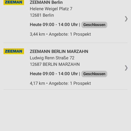
ZEEMANN Berlin
Geräte anhand von aktiv angeforderten
Helene Weigel Platz 7
Informationen identifizieren
12681 Berlin
❯
Nicht-IAB-Verarbeitungszwecke:
Heute 09:00 - 14:00 Uhr |
Geschlossen
Notwendig
3,44 km • Angebote: 1 Prospekt
Performance
ZEEMANN BERLIN MARZAHN
Funktional
Ludwig Renn Straße 72
Werbung
12687 BERLIN MARZAHN
❯
Heute 09:00 - 14:00 Uhr |
Geschlossen
4,17 km • Angebote: 1 Prospekt