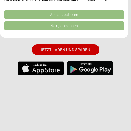
personalisierter Inhalte. Messung der Werbeleistung. Messung der
kostenlosen weekli App für iOS & Android.
Performance von Inhalten. Analyse von Zielgruppen durch Statistiken oder
Kombinationen von Daten aus verschiedenen Quellen. Entwicklung und
Verbesserung der Angebote. Verwendung reduzierter Daten zur Auswahl
Alle akzeptieren
✔
Standortgenaue Angebote
von Inhalten.
✔
Folge deinem Lieblingshändler
Daten können außerhalb der Europäischen Union weitergegeben und in die
Nein, anpassen
USA gesendet werden.
✔
Push-Benachrichtigungen bei neuen Prospekten
Ihre Einwilligung und die cookie Richtlinie gelten ausschließlich für diese
✔
Einkaufsliste - Einkauf stressfrei planen
Website/App.
Partnerliste anzeigen (1 IAB-Anbieter)
JETZT LADEN UND SPAREN!
Wir nutzen Ihre Daten für folgende Zwecke:
IAB-Verarbeitungszwecke:
Speichern von oder Zugriff auf Informationen
auf einem Endgerät
Verwendung reduzierter Daten zur Auswahl von
Werbeanzeigen
Erstellung von Profilen für personalisierte
Werbung
Verwendung von Profilen zur Auswahl
personalisierter Werbung