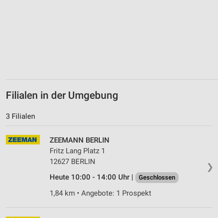
Erstellung von Profilen zur Personalisierung
von Inhalten
Verwendung von Profilen zur Auswahl
personalisierter Inhalte
Messung der Werbeleistung
Messung der Performance von Inhalten
Filialen in der Umgebung
Analyse von Zielgruppen durch Statistiken oder
3 Filialen
Kombinationen von Daten aus verschiedenen
Quellen
ZEEMANN BERLIN
Entwicklung und Verbesserung der Angebote
Fritz Lang Platz 1
12627 BERLIN
❯
Verwendung reduzierter Daten zur Auswahl von
Inhalten
Heute 10:00 - 14:00 Uhr |
Geschlossen
IAB-Besonderheiten:
1,84 km • Angebote: 1 Prospekt
Verwendung genauer Standortdaten