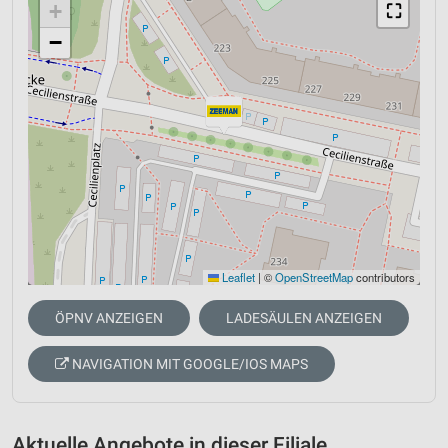
+
⛶
−
Leaflet
|
©
OpenStreetMap
contributors
ÖPNV ANZEIGEN
LADESÄULEN ANZEIGEN
NAVIGATION MIT GOOGLE/IOS MAPS
Aktuelle Angebote in dieser Filiale