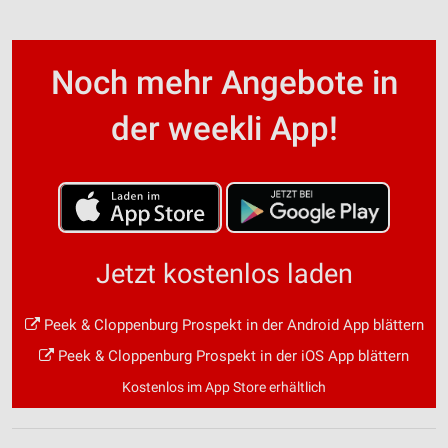
Noch mehr Angebote in
der weekli App!
Jetzt kostenlos laden
Peek & Cloppenburg Prospekt in der Android App blättern
Peek & Cloppenburg Prospekt in der iOS App blättern
Kostenlos im App Store erhältlich