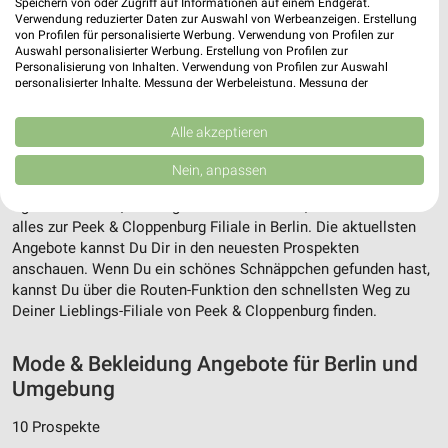
Speichern von oder Zugriff auf Informationen auf einem Endgerät.
Verwendung reduzierter Daten zur Auswahl von Werbeanzeigen. Erstellung
von Profilen für personalisierte Werbung. Verwendung von Profilen zur
Auswahl personalisierter Werbung. Erstellung von Profilen zur
Personalisierung von Inhalten. Verwendung von Profilen zur Auswahl
personalisierter Inhalte. Messung der Werbeleistung. Messung der
Performance von Inhalten. Analyse von Zielgruppen durch Statistiken oder
Kombinationen von Daten aus verschiedenen Quellen. Entwicklung und
Verbesserung der Angebote. Verwendung reduzierter Daten zur Auswahl
Alle akzeptieren
Adresse, Öffnungszeiten und Route für die
von Inhalten.
Daten können außerhalb der Europäischen Union weitergegeben und in die
Peek & Cloppenburg Filiale in Berlin
Nein, anpassen
USA gesendet werden.
Ihre Einwilligung und die cookie Richtlinie gelten ausschließlich für diese
Egal ob Adresse, Öffnungszeiten oder Route, hier findest Du
Website/App.
alles zur Peek & Cloppenburg Filiale in Berlin. Die aktuellsten
Partnerliste anzeigen (1 IAB-Anbieter)
Angebote kannst Du Dir in den neuesten Prospekten
anschauen. Wenn Du ein schönes Schnäppchen gefunden hast,
Wir nutzen Ihre Daten für folgende Zwecke:
kannst Du über die Routen-Funktion den schnellsten Weg zu
IAB-Verarbeitungszwecke:
Deiner Lieblings-Filiale von Peek & Cloppenburg finden.
Speichern von oder Zugriff auf Informationen
auf einem Endgerät
Mode & Bekleidung Angebote für Berlin und
Verwendung reduzierter Daten zur Auswahl von
Umgebung
Werbeanzeigen
10 Prospekte
Erstellung von Profilen für personalisierte