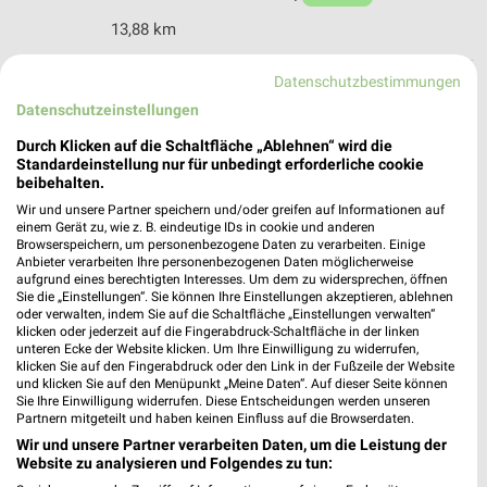
13,88 km
Datenschutzbestimmungen
Peek & Cloppenburg Berlin
Datenschutzeinstellungen
Tauentzienstraße 19
10789 Berlin
Durch Klicken auf die Schaltfläche „Ablehnen“ wird die
❯
Standardeinstellung nur für unbedingt erforderliche cookie
Heute 10:00 - 20:00 Uhr |
Geöffnet
beibehalten.
Wir und unsere Partner speichern und/oder greifen auf Informationen auf
14,63 km
einem Gerät zu, wie z. B. eindeutige IDs in cookie und anderen
Browserspeichern, um personenbezogene Daten zu verarbeiten. Einige
Anbieter verarbeiten Ihre personenbezogenen Daten möglicherweise
aufgrund eines berechtigten Interesses. Um dem zu widersprechen, öffnen
Sie die „Einstellungen“. Sie können Ihre Einstellungen akzeptieren, ablehnen
oder verwalten, indem Sie auf die Schaltfläche „Einstellungen verwalten“
klicken oder jederzeit auf die Fingerabdruck-Schaltfläche in der linken
unteren Ecke der Website klicken. Um Ihre Einwilligung zu widerrufen,
klicken Sie auf den Fingerabdruck oder den Link in der Fußzeile der Website
und klicken Sie auf den Menüpunkt „Meine Daten“. Auf dieser Seite können
Sie Ihre Einwilligung widerrufen. Diese Entscheidungen werden unseren
Partnern mitgeteilt und haben keinen Einfluss auf die Browserdaten.
Wir und unsere Partner verarbeiten Daten, um die Leistung der
Website zu analysieren und Folgendes zu tun: