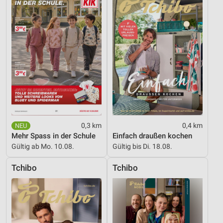
IAB-Besonderheiten:
Verwendung genauer Standortdaten
Geräte anhand von aktiv angeforderten
Informationen identifizieren
Nicht-IAB-Verarbeitungszwecke:
Notwendig
Performance
0,3 km
0,4 km
Funktional
Mehr Spass in der Schule
Einfach draußen kochen
Gültig ab Mo. 10.08.
Gültig bis Di. 18.08.
Werbung
Tchibo
Tchibo