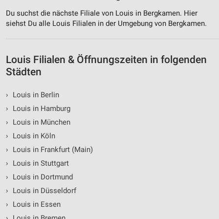
personalisierter Inhalte
Du suchst die nächste Filiale von Louis in Bergkamen. Hier
siehst Du alle Louis Filialen in der Umgebung von Bergkamen.
Messung der Werbeleistung
Messung der Performance von Inhalten
Louis Filialen & Öffnungszeiten in folgenden
Analyse von Zielgruppen durch Statistiken oder
Städten
Kombinationen von Daten aus verschiedenen
Quellen
›
Louis in Berlin
Entwicklung und Verbesserung der Angebote
›
Louis in Hamburg
›
Louis in München
Verwendung reduzierter Daten zur Auswahl von
Inhalten
›
Louis in Köln
IAB-Besonderheiten:
›
Louis in Frankfurt (Main)
›
Louis in Stuttgart
Verwendung genauer Standortdaten
›
Louis in Dortmund
Geräte anhand von aktiv angeforderten
›
Louis in Düsseldorf
Informationen identifizieren
›
Louis in Essen
Nicht-IAB-Verarbeitungszwecke:
›
Louis in Bremen