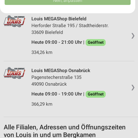
332,04 km
Nein, anpassen
USA gesendet werden.
Ihre Einwilligung und die cookie Richtlinie gelten ausschließlich für diese
Website/App.
Louis MEGAShop Bielefeld
Partnerliste anzeigen (1 IAB-Anbieter)
Herforder Straße 195 / Stadtheiderstr.
Wir nutzen Ihre Daten für folgende Zwecke:
33609 Bielefeld
❯
IAB-Verarbeitungszwecke:
Heute 09:00 - 21:00 Uhr |
Geöffnet
Speichern von oder Zugriff auf Informationen
334,26 km
auf einem Endgerät
Verwendung reduzierter Daten zur Auswahl von
Louis MEGAShop Osnabrück
Werbeanzeigen
Pagenstecherstraße 135
Erstellung von Profilen für personalisierte
49090 Osnabrück
❯
Werbung
Heute 09:00 - 19:00 Uhr |
Geöffnet
Verwendung von Profilen zur Auswahl
366,29 km
personalisierter Werbung
Erstellung von Profilen zur Personalisierung
von Inhalten
Alle Filialen, Adressen und Öffnungszeiten
von Louis in und um Bergkamen
Verwendung von Profilen zur Auswahl