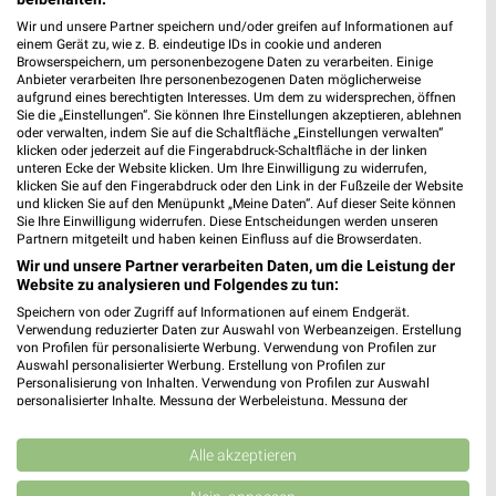
Louis FUNSHOP Wesel
Wir und unsere Partner speichern und/oder greifen auf Informationen auf
Rudolf-Diesel-Straße 99
einem Gerät zu, wie z. B. eindeutige IDs in cookie und anderen
46485 Wesel
❯
Browserspeichern, um personenbezogene Daten zu verarbeiten. Einige
Anbieter verarbeiten Ihre personenbezogenen Daten möglicherweise
Heute 09:00 - 21:00 Uhr |
Geöffnet
aufgrund eines berechtigten Interesses. Um dem zu widersprechen, öffnen
Sie die „Einstellungen“. Sie können Ihre Einstellungen akzeptieren, ablehnen
469,71 km
oder verwalten, indem Sie auf die Schaltfläche „Einstellungen verwalten“
klicken oder jederzeit auf die Fingerabdruck-Schaltfläche in der linken
unteren Ecke der Website klicken. Um Ihre Einwilligung zu widerrufen,
klicken Sie auf den Fingerabdruck oder den Link in der Fußzeile der Website
Louis FUNSHOP Düsseldorf
und klicken Sie auf den Menüpunkt „Meine Daten“. Auf dieser Seite können
Graf-Adolf-Straße 66
Sie Ihre Einwilligung widerrufen. Diese Entscheidungen werden unseren
40210 Düsseldorf
Partnern mitgeteilt und haben keinen Einfluss auf die Browserdaten.
❯
Wir und unsere Partner verarbeiten Daten, um die Leistung der
Heute 09:00 - 21:00 Uhr |
Geöffnet
Website zu analysieren und Folgendes zu tun:
476,76 km
Speichern von oder Zugriff auf Informationen auf einem Endgerät.
Verwendung reduzierter Daten zur Auswahl von Werbeanzeigen. Erstellung
von Profilen für personalisierte Werbung. Verwendung von Profilen zur
Auswahl personalisierter Werbung. Erstellung von Profilen zur
Louis MEGAShop Paderborn
Personalisierung von Inhalten. Verwendung von Profilen zur Auswahl
Frankfurter Weg 48
personalisierter Inhalte. Messung der Werbeleistung. Messung der
Performance von Inhalten. Analyse von Zielgruppen durch Statistiken oder
33106 Paderborn
❯
Kombinationen von Daten aus verschiedenen Quellen. Entwicklung und
Verbesserung der Angebote. Verwendung reduzierter Daten zur Auswahl
Alle akzeptieren
Heute 09:00 - 21:00 Uhr |
Geöffnet
von Inhalten.
Daten können außerhalb der Europäischen Union weitergegeben und in die