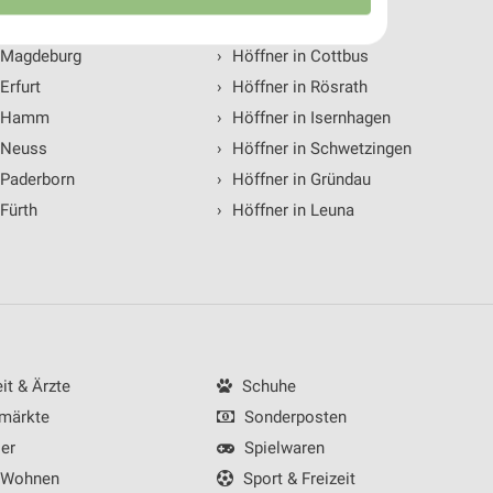
olgenden Städten
 Magdeburg
›
Höffner in Cottbus
Erfurt
›
Höffner in Rösrath
n Hamm
›
Höffner in Isernhagen
 Neuss
›
Höffner in Schwetzingen
 Paderborn
›
Höffner in Gründau
 Fürth
›
Höffner in Leuna
von Daten aus verschiedenen
t & Ärzte
Schuhe
märkte
Sonderposten
er
Spielwaren
 Wohnen
Sport & Freizeit
ren