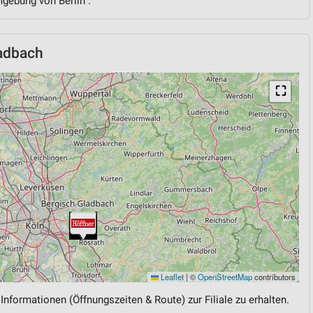
mgebung von Berlin .
ladbach
⛶
Leaflet
|
©
OpenStreetMap
contributors
 Informationen (Öffnungszeiten & Route) zur Filiale zu erhalten.