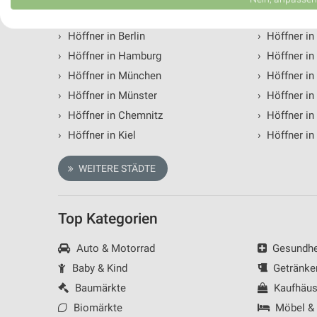
Höffner Filialen & Öffnungszeiten in f
Verwendung von Profilen zur Auswahl personalisierter Werbung
›
Höffner in Berlin
›
Höffner in
Erstellung von Profilen zur Personalisierung von Inhalten
›
Höffner in Hamburg
›
Höffner in 
›
Höffner in München
›
Höffner i
Verwendung von Profilen zur Auswahl personalisierter Inhalte
›
Höffner in Münster
›
Höffner in
Messung der Werbeleistung
›
Höffner in Chemnitz
›
Höffner in
›
Höffner in Kiel
›
Höffner in
Messung der Performance von Inhalten
WEITERE STÄDTE
Analyse von Zielgruppen durch Statistiken oder Kombinationen 
Quellen
Entwicklung und Verbesserung der Angebote
Top Kategorien
Verwendung reduzierter Daten zur Auswahl von Inhalten
Auto & Motorrad
Gesundhei
IAB-Besonderheiten:
Baby & Kind
Getränke
Verwendung genauer Standortdaten
Baumärkte
Kaufhäus
Biomärkte
Möbel &
Geräte anhand von aktiv angeforderten Informationen identifizie