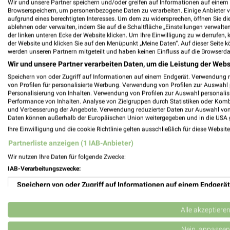
Wir und unsere Partner speichern und/oder greifen auf Informationen auf einem G
Browserspeichern, um personenbezogene Daten zu verarbeiten. Einige Anbieter 
aufgrund eines berechtigten Interesses. Um dem zu widersprechen, öffnen Sie die 
ablehnen oder verwalten, indem Sie auf die Schaltfläche „Einstellungen verwalten“
der linken unteren Ecke der Website klicken. Um Ihre Einwilligung zu widerrufen, 
der Website und klicken Sie auf den Menüpunkt „Meine Daten“. Auf dieser Seite k
werden unseren Partnern mitgeteilt und haben keinen Einfluss auf die Browserda
Wir und unsere Partner verarbeiten Daten, um die Leistung der Webs
Speichern von oder Zugriff auf Informationen auf einem Endgerät. Verwendung 
von Profilen für personalisierte Werbung. Verwendung von Profilen zur Auswahl p
Personalisierung von Inhalten. Verwendung von Profilen zur Auswahl personalis
Performance von Inhalten. Analyse von Zielgruppen durch Statistiken oder Kom
und Verbesserung der Angebote. Verwendung reduzierter Daten zur Auswahl von
Daten können außerhalb der Europäischen Union weitergegeben und in die USA 
Ihre Einwilligung und die cookie Richtlinie gelten ausschließlich für diese Websit
Partnerliste anzeigen (1 IAB-Anbieter)
Wir nutzen Ihre Daten für folgende Zwecke:
Alle Filialen, Adressen und Öffnungsze
IAB-Verarbeitungszwecke:
Filialen und Öffnungszeiten von Höffner in der Umgebu
Speichern von oder Zugriff auf Informationen auf einem Endgerät
Weg zu Deiner Lieblingsfiliale von Höffner.
Verwendung reduzierter Daten zur Auswahl von Werbeanzeigen
Alle akzeptiere
Erstellung von Profilen für personalisierte Werbung
Nein, anpassen