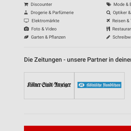
Discounter
Mode & B
Nicht-IAB-Verarbeitungszwecke:
Drogerie & Parfümerie
Optiker &
Notwendig
Elektromärkte
Reisen &
Foto & Video
Restaura
Performance
Garten & Pflanzen
Schreibw
Funktional
Werbung
Die Zeitungen - unsere Partner in deine