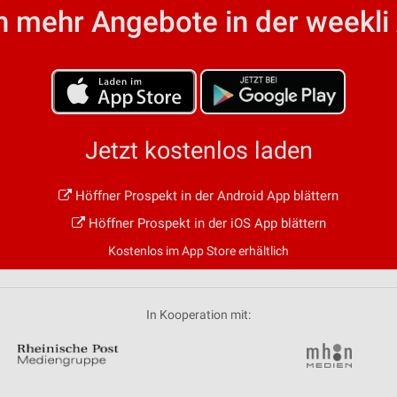
 mehr Angebote in der weekli
Jetzt kostenlos laden
Höffner Prospekt in der Android App blättern
Höffner Prospekt in der iOS App blättern
Kostenlos im App Store erhältlich
In Kooperation mit: