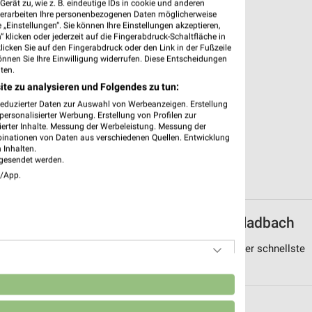
erät zu, wie z. B. eindeutige IDs in cookie und anderen
verarbeiten Ihre personenbezogenen Daten möglicherweise
„Einstellungen“. Sie können Ihre Einstellungen akzeptieren,
 klicken oder jederzeit auf die Fingerabdruck-Schaltfläche in
klicken Sie auf den Fingerabdruck oder den Link in der Fußzeile
önnen Sie Ihre Einwilligung widerrufen. Diese Entscheidungen
ten.
ite zu analysieren und Folgendes zu tun:
reduzierter Daten zur Auswahl von Werbeanzeigen. Erstellung
ersonalisierter Werbung. Erstellung von Profilen zur
ierter Inhalte. Messung der Werbeleistung. Messung der
binationen von Daten aus verschiedenen Quellen. Entwicklung
 Inhalten.
gesendet werden.
e/App.
iten von Höffner in und um Bergisch Gladbach
ng von Bergisch Gladbach sortiert nach Entfernung. Der schnellste
n