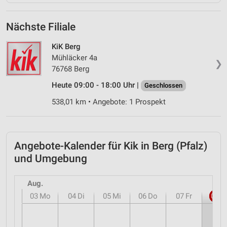
Nächste Filiale
KiK Berg
Mühläcker 4a
❯
76768 Berg
Heute 09:00 - 18:00 Uhr |
Geschlossen
538,01 km • Angebote: 1 Prospekt
Angebote-Kalender für Kik in Berg (Pfalz)
und Umgebung
Aug.
03
Mo
04
Di
05
Mi
06
Do
07
Fr
08
S