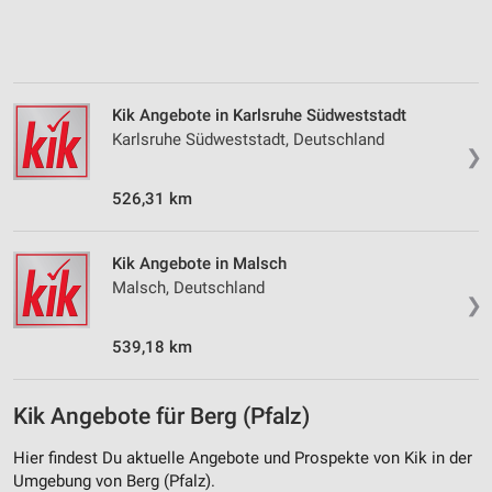
Erstellung von Profilen zur Personalisierung
von Inhalten
Verwendung von Profilen zur Auswahl
personalisierter Inhalte
Kik Angebote in Karlsruhe Südweststadt
Karlsruhe Südweststadt, Deutschland
❯
Messung der Werbeleistung
526,31 km
Messung der Performance von Inhalten
Analyse von Zielgruppen durch Statistiken oder
Kik Angebote in Malsch
Kombinationen von Daten aus verschiedenen
Quellen
Malsch, Deutschland
❯
Entwicklung und Verbesserung der Angebote
539,18 km
Verwendung reduzierter Daten zur Auswahl von
Inhalten
Kik Angebote für Berg (Pfalz)
IAB-Besonderheiten:
Hier findest Du aktuelle Angebote und Prospekte von Kik in der
Verwendung genauer Standortdaten
Umgebung von Berg (Pfalz).