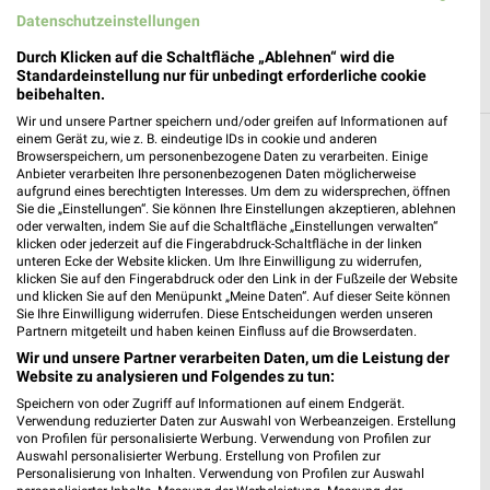
Datenschutzeinstellungen
Durch Klicken auf die Schaltfläche „Ablehnen“ wird die
Standardeinstellung nur für unbedingt erforderliche cookie
beibehalten.
Wir und unsere Partner speichern und/oder greifen auf Informationen auf
einem Gerät zu, wie z. B. eindeutige IDs in cookie und anderen
Weitere Kik Geschäfte mit Angeboten in und
Browserspeichern, um personenbezogene Daten zu verarbeiten. Einige
Anbieter verarbeiten Ihre personenbezogenen Daten möglicherweise
um Berg (Pfalz)
aufgrund eines berechtigten Interesses. Um dem zu widersprechen, öffnen
Sie die „Einstellungen“. Sie können Ihre Einstellungen akzeptieren, ablehnen
oder verwalten, indem Sie auf die Schaltfläche „Einstellungen verwalten“
5 Geschäfte und Orte
klicken oder jederzeit auf die Fingerabdruck-Schaltfläche in der linken
unteren Ecke der Website klicken. Um Ihre Einwilligung zu widerrufen,
klicken Sie auf den Fingerabdruck oder den Link in der Fußzeile der Website
Kik Angebote in Wörth
und klicken Sie auf den Menüpunkt „Meine Daten“. Auf dieser Seite können
Wörth, Deutschland
Sie Ihre Einwilligung widerrufen. Diese Entscheidungen werden unseren
❯
Partnern mitgeteilt und haben keinen Einfluss auf die Browserdaten.
Wir und unsere Partner verarbeiten Daten, um die Leistung der
528,84 km
Website zu analysieren und Folgendes zu tun:
Speichern von oder Zugriff auf Informationen auf einem Endgerät.
Verwendung reduzierter Daten zur Auswahl von Werbeanzeigen. Erstellung
KiK
von Profilen für personalisierte Werbung. Verwendung von Profilen zur
Auswahl personalisierter Werbung. Erstellung von Profilen zur
Kühgrunddamm 6
❯
Personalisierung von Inhalten. Verwendung von Profilen zur Auswahl
76744 Wörth am Rhein