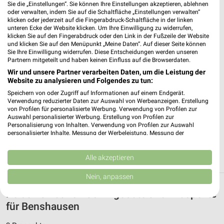
Sie die „Einstellungen“. Sie können Ihre Einstellungen akzeptieren, ablehnen
Salamon Reisen Erfurt
oder verwalten, indem Sie auf die Schaltfläche „Einstellungen verwalten“
Augustinerstr. 47
klicken oder jederzeit auf die Fingerabdruck-Schaltfläche in der linken
unteren Ecke der Website klicken. Um Ihre Einwilligung zu widerrufen,
99084 Erfurt
❯
klicken Sie auf den Fingerabdruck oder den Link in der Fußzeile der Website
und klicken Sie auf den Menüpunkt „Meine Daten“. Auf dieser Seite können
Heute
geschlossen
Sie Ihre Einwilligung widerrufen. Diese Entscheidungen werden unseren
Partnern mitgeteilt und haben keinen Einfluss auf die Browserdaten.
236,54 km
Wir und unsere Partner verarbeiten Daten, um die Leistung der
Website zu analysieren und Folgendes zu tun:
KissSalis Therme - Kannewischer Collection
Speichern von oder Zugriff auf Informationen auf einem Endgerät.
Verwendung reduzierter Daten zur Auswahl von Werbeanzeigen. Erstellung
Bad Kissingen
von Profilen für personalisierte Werbung. Verwendung von Profilen zur
Heiligenfelder Allee 16
Auswahl personalisierter Werbung. Erstellung von Profilen zur
❯
97688 Bad Kissingen
Personalisierung von Inhalten. Verwendung von Profilen zur Auswahl
personalisierter Inhalte. Messung der Werbeleistung. Messung der
Heute 09:00 - 19:00 Uhr |
Performance von Inhalten. Analyse von Zielgruppen durch Statistiken oder
Geöffnet
Kombinationen von Daten aus verschiedenen Quellen. Entwicklung und
Verbesserung der Angebote. Verwendung reduzierter Daten zur Auswahl
Alle akzeptieren
347,85 km
von Inhalten.
Daten können außerhalb der Europäischen Union weitergegeben und in die
Nein, anpassen
USA gesendet werden.
Reisen & Tourismus Angebote und Prospekte
Ihre Einwilligung und die cookie Richtlinie gelten ausschließlich für diese
Website/App.
für Benshausen
Partnerliste anzeigen (1 IAB-Anbieter)