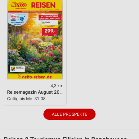
Analyse von Zielgruppen durch Statistiken oder
Kombinationen von Daten aus verschiedenen
Quellen
Entwicklung und Verbesserung der Angebote
Verwendung reduzierter Daten zur Auswahl von
Inhalten
IAB-Besonderheiten:
Verwendung genauer Standortdaten
4,3 km
Geräte anhand von aktiv angeforderten
Informationen identifizieren
Reisemagazin August 2026
Gültig bis Mo. 31.08.
Nicht-IAB-Verarbeitungszwecke:
Notwendig
ALLE PROSPEKTE
Performance
Funktional