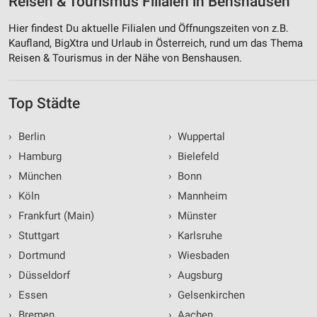
Reisen & Tourismus Filialen in Benshausen
Werbung
Hier findest Du aktuelle Filialen und Öffnungszeiten von z.B.
Kaufland, BigXtra und Urlaub in Österreich, rund um das Thema
Reisen & Tourismus in der Nähe von Benshausen.
Top Städte
›
Berlin
›
Wuppertal
›
Hamburg
›
Bielefeld
›
München
›
Bonn
›
Köln
›
Mannheim
›
Frankfurt (Main)
›
Münster
›
Stuttgart
›
Karlsruhe
›
Dortmund
›
Wiesbaden
›
Düsseldorf
›
Augsburg
›
Essen
›
Gelsenkirchen
›
Bremen
›
Aachen