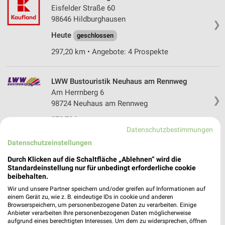
Eisfelder Straße 60
98646 Hildburghausen
❯
Heute
geschlossen
297,20 km • Angebote: 4 Prospekte
LWW Bustouristik Neuhaus am Rennweg
Am Herrnberg 6
❯
98724 Neuhaus am Rennweg
273,79 km
Datenschutzbestimmungen
Datenschutzeinstellungen
Thüringer Reisen Erfurt
Durch Klicken auf die Schaltfläche „Ablehnen“ wird die
Gottstedter Landstraße 6
Standardeinstellung nur für unbedingt erforderliche cookie
99092 Erfurt
❯
beibehalten.
Heute
geschlossen
Wir und unsere Partner speichern und/oder greifen auf Informationen auf
einem Gerät zu, wie z. B. eindeutige IDs in cookie und anderen
241,48 km
Browserspeichern, um personenbezogene Daten zu verarbeiten. Einige
Anbieter verarbeiten Ihre personenbezogenen Daten möglicherweise
aufgrund eines berechtigten Interesses. Um dem zu widersprechen, öffnen