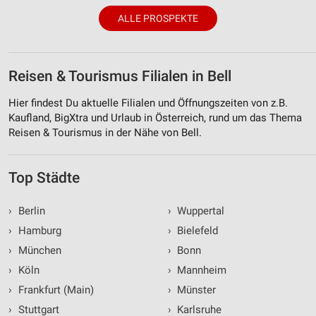
Verwendung reduzierter Daten zur Auswahl von
ALLE PROSPEKTE
Inhalten
IAB-Besonderheiten:
Verwendung genauer Standortdaten
Reisen & Tourismus Filialen in Bell
Geräte anhand von aktiv angeforderten
Hier findest Du aktuelle Filialen und Öffnungszeiten von z.B.
Informationen identifizieren
Kaufland, BigXtra und Urlaub in Österreich, rund um das Thema
Nicht-IAB-Verarbeitungszwecke:
Reisen & Tourismus in der Nähe von Bell.
Notwendig
Top Städte
Performance
›
Berlin
›
Wuppertal
Funktional
›
Hamburg
›
Bielefeld
Werbung
›
München
›
Bonn
›
Köln
›
Mannheim
›
Frankfurt (Main)
›
Münster
›
Stuttgart
›
Karlsruhe