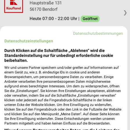
Hauptstraße 131
56170 Bendorf
❯
Heute 07:00 - 22:00 Uhr |
Geöffnet
466,15 km • Angebote: 2 Prospekte
Datenschutzbestimmungen
Datenschutzeinstellungen
Emser Therme - Kannewischer Collection Bad
Durch Klicken auf die Schaltfläche „Ablehnen“ wird die
Ems
Standardeinstellung nur für unbedingt erforderliche cookie
Viktoriaallee 25
beibehalten.
❯
56130 Bad Ems
Wir und unsere Partner speichern und/oder greifen auf Informationen auf
einem Gerät zu, wie z. B. eindeutige IDs in cookie und anderen
Heute 09:00 - 00:00 Uhr |
Geöffnet
Browserspeichern, um personenbezogene Daten zu verarbeiten. Einige
Anbieter verarbeiten Ihre personenbezogenen Daten möglicherweise
463,35 km
aufgrund eines berechtigten Interesses. Um dem zu widersprechen, öffnen
Sie die „Einstellungen“. Sie können Ihre Einstellungen akzeptieren, ablehnen
oder verwalten, indem Sie auf die Schaltfläche „Einstellungen verwalten“
univers Bonn
klicken oder jederzeit auf die Fingerabdruck-Schaltfläche in der linken
unteren Ecke der Website klicken. Um Ihre Einwilligung zu widerrufen,
Justus-von-Liebig-Straße 20
klicken Sie auf den Fingerabdruck oder den Link in der Fußzeile der Website
❯
53121 Bonn
und klicken Sie auf den Menüpunkt „Meine Daten“. Auf dieser Seite können
Sie Ihre Einwilligung widerrufen. Diese Entscheidungen werden unseren
480,57 km
Partnern mitgeteilt und haben keinen Einfluss auf die Browserdaten.