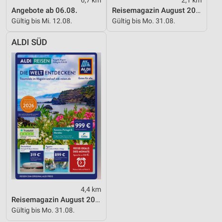
Angebote ab 06.08.
Reisemagazin August 2026
Erstellung von Profilen für personalisierte
Gültig bis Mi. 12.08.
Gültig bis Mo. 31.08.
Werbung
ALDI SÜD
Verwendung von Profilen zur Auswahl
personalisierter Werbung
Erstellung von Profilen zur Personalisierung
von Inhalten
Verwendung von Profilen zur Auswahl
personalisierter Inhalte
Messung der Werbeleistung
Messung der Performance von Inhalten
Analyse von Zielgruppen durch Statistiken oder
Kombinationen von Daten aus verschiedenen
Quellen
4,4 km
Reisemagazin August 2026
Entwicklung und Verbesserung der Angebote
Gültig bis Mo. 31.08.