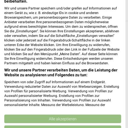
beibehalten.
Wir und unsere Partner speichern und/oder greifen auf Informationen auf
einem Gerät zu, wie z. B. eindeutige IDs in cookie und anderen
Browserspeichern, um personenbezogene Daten zu verarbeiten. Einige
Anbieter verarbeiten Ihre personenbezogenen Daten möglicherweise
aufgrund eines berechtigten Interesses. Um dem zu widersprechen, öffnen
Sie die „Einstellungen“. Sie können Ihre Einstellungen akzeptieren, ablehnen
Weitere EURONICS Geschäfte mit
oder verwalten, indem Sie auf die Schaltfläche „Einstellungen verwalten“
Angeboten in und um Belgern-Schildau
klicken oder jederzeit auf die Fingerabdruck-Schaltfläche in der linken
unteren Ecke der Website klicken. Um Ihre Einwilligung zu widerrufen,
klicken Sie auf den Fingerabdruck oder den Link in der Fußzeile der Website
5 Geschäfte und Orte
und klicken Sie auf den Menüpunkt „Meine Daten“. Auf dieser Seite können
Sie Ihre Einwilligung widerrufen. Diese Entscheidungen werden unseren
Partnern mitgeteilt und haben keinen Einfluss auf die Browserdaten.
EURONICS Angebote in Wurzen
Wir und unsere Partner verarbeiten Daten, um die Leistung der
Wurzen, Deutschland
Website zu analysieren und Folgendes zu tun:
❯
Speichern von oder Zugriff auf Informationen auf einem Endgerät.
Verwendung reduzierter Daten zur Auswahl von Werbeanzeigen. Erstellung
135,55 km
von Profilen für personalisierte Werbung. Verwendung von Profilen zur
Auswahl personalisierter Werbung. Erstellung von Profilen zur
Personalisierung von Inhalten. Verwendung von Profilen zur Auswahl
EURONICS Angebote in Eilenburg
personalisierter Inhalte. Messung der Werbeleistung. Messung der
Performance von Inhalten. Analyse von Zielgruppen durch Statistiken oder
Eilenburg, Deutschland
Kombinationen von Daten aus verschiedenen Quellen. Entwicklung und
❯
Verbesserung der Angebote. Verwendung reduzierter Daten zur Auswahl
Alle akzeptieren
von Inhalten.
129,24 km
Daten können außerhalb der Europäischen Union weitergegeben und in die