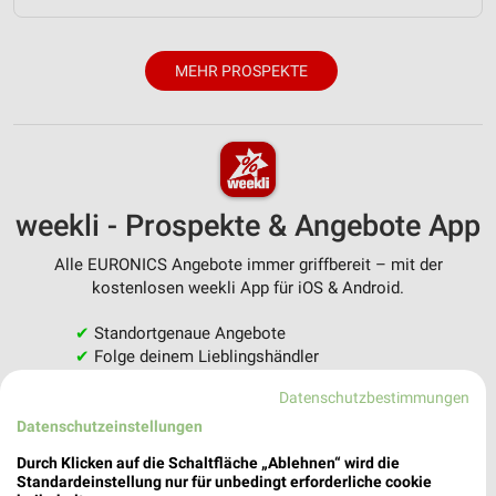
MEHR PROSPEKTE
weekli - Prospekte & Angebote App
Alle EURONICS Angebote immer griffbereit – mit der
kostenlosen weekli App für iOS & Android.
✔
Standortgenaue Angebote
✔
Folge deinem Lieblingshändler
✔
Push-Benachrichtigungen bei neuen Prospekten
Datenschutzbestimmungen
✔
Einkaufsliste - Einkauf stressfrei planen
Datenschutzeinstellungen
JETZT LADEN UND SPAREN!
Durch Klicken auf die Schaltfläche „Ablehnen“ wird die
Standardeinstellung nur für unbedingt erforderliche cookie