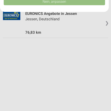
Nein, anpassen
USA gesendet werden.
Ihre Einwilligung und die cookie Richtlinie gelten ausschließlich für diese
Website/App.
EURONICS Angebote in Jessen
Jessen, Deutschland
Partnerliste anzeigen (1 IAB-Anbieter)
❯
Wir nutzen Ihre Daten für folgende Zwecke:
IAB-Verarbeitungszwecke:
76,83 km
Speichern von oder Zugriff auf Informationen
auf einem Endgerät
Verwendung reduzierter Daten zur Auswahl von
Werbeanzeigen
Erstellung von Profilen für personalisierte
Werbung
Verwendung von Profilen zur Auswahl
personalisierter Werbung
Erstellung von Profilen zur Personalisierung
von Inhalten