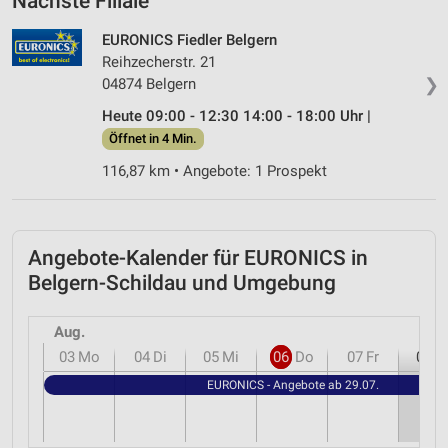
Nächste Filiale
EURONICS Fiedler Belgern
Reihzecherstr. 21
❯
04874 Belgern
Heute 09:00 - 12:30 14:00 - 18:00 Uhr |
Öffnet in 4 Min.
116,87 km • Angebote: 1 Prospekt
Angebote-Kalender für EURONICS in
Belgern-Schildau und Umgebung
Aug.
03
Mo
04
Di
05
Mi
06
Do
07
Fr
08
S
EURONICS - Angebote ab 29.07.