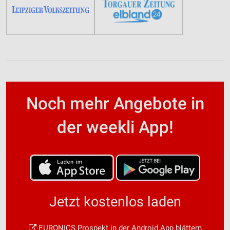
Noch mehr Angebote in
der weekli App!
Jetzt kostenlos laden
EURONICS Prospekt in der Android App blättern