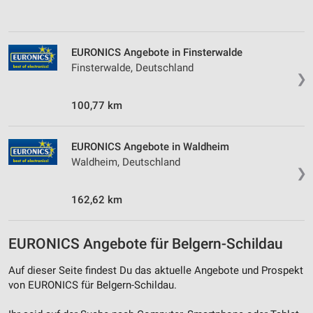
Verwendung von Profilen zur Auswahl
personalisierter Inhalte
Messung der Werbeleistung
EURONICS Angebote in Finsterwalde
Finsterwalde, Deutschland
Messung der Performance von Inhalten
❯
Analyse von Zielgruppen durch Statistiken oder
100,77 km
Kombinationen von Daten aus verschiedenen
Quellen
EURONICS Angebote in Waldheim
Entwicklung und Verbesserung der Angebote
Waldheim, Deutschland
❯
Verwendung reduzierter Daten zur Auswahl von
Inhalten
162,62 km
IAB-Besonderheiten:
Verwendung genauer Standortdaten
EURONICS Angebote für Belgern-Schildau
Geräte anhand von aktiv angeforderten
Auf dieser Seite findest Du das aktuelle Angebote und Prospekt
Informationen identifizieren
von EURONICS für Belgern-Schildau.
Nicht-IAB-Verarbeitungszwecke: