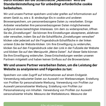
Heute 08:00 - 20:00 Uhr |
Standardeinstellung nur für unbedingt erforderliche cookie
Geöffnet
beibehalten.
93,00 km • Angebote: 3 Prospekte
Wir und unsere Partner speichern und/oder greifen auf Informationen auf
einem Gerät zu, wie z. B. eindeutige IDs in cookie und anderen
Browserspeichern, um personenbezogene Daten zu verarbeiten. Einige
Rossmann Gröditz
Anbieter verarbeiten Ihre personenbezogenen Daten möglicherweise
aufgrund eines berechtigten Interesses. Um dem zu widersprechen, öffnen
Stolzenhainer Str. 1 a
Sie die „Einstellungen“. Sie können Ihre Einstellungen akzeptieren, ablehnen
01609 Gröditz
oder verwalten, indem Sie auf die Schaltfläche „Einstellungen verwalten“
❯
klicken oder jederzeit auf die Fingerabdruck-Schaltfläche in der linken
Heute 08:00 - 20:00 Uhr |
Geöffnet
unteren Ecke der Website klicken. Um Ihre Einwilligung zu widerrufen,
klicken Sie auf den Fingerabdruck oder den Link in der Fußzeile der Website
122,49 km • Angebote: 3 Prospekte
und klicken Sie auf den Menüpunkt „Meine Daten“. Auf dieser Seite können
Sie Ihre Einwilligung widerrufen. Diese Entscheidungen werden unseren
Partnern mitgeteilt und haben keinen Einfluss auf die Browserdaten.
Wir und unsere Partner verarbeiten Daten, um die Leistung der
dm Elsterwerda
Website zu analysieren und Folgendes zu tun:
Lauchhammerstraße 60
Speichern von oder Zugriff auf Informationen auf einem Endgerät.
04910 Elsterwerda
❯
Verwendung reduzierter Daten zur Auswahl von Werbeanzeigen. Erstellung
von Profilen für personalisierte Werbung. Verwendung von Profilen zur
Heute 08:00 - 20:00 Uhr |
Geöffnet
Auswahl personalisierter Werbung. Erstellung von Profilen zur
Personalisierung von Inhalten. Verwendung von Profilen zur Auswahl
117,61 km
personalisierter Inhalte. Messung der Werbeleistung. Messung der
Performance von Inhalten. Analyse von Zielgruppen durch Statistiken oder
Kombinationen von Daten aus verschiedenen Quellen. Entwicklung und
Rossmann Wurzen
Verbesserung der Angebote. Verwendung reduzierter Daten zur Auswahl
Alle akzeptieren