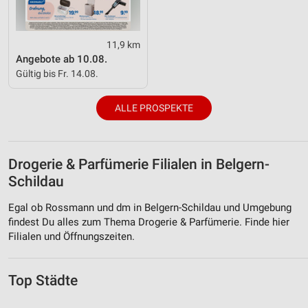
Nicht-IAB-Verarbeitungszwecke:
Notwendig
11,9 km
Performance
Angebote ab 10.08.
Gültig bis Fr. 14.08.
Funktional
ALLE PROSPEKTE
Werbung
Drogerie & Parfümerie Filialen in Belgern-
Schildau
Egal ob Rossmann und dm in Belgern-Schildau und Umgebung
findest Du alles zum Thema Drogerie & Parfümerie. Finde hier
Filialen und Öffnungszeiten.
Top Städte