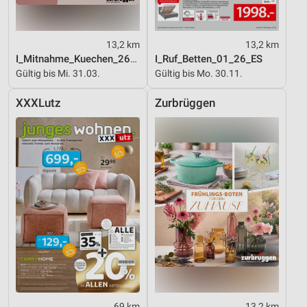
13,2 km
13,2 km
I_Mitnahme_Kuechen_26_ES
I_Ruf_Betten_01_26_ES
Gültig bis Mi. 31.03.
Gültig bis Mo. 30.11.
XXXLutz
Zurbrüggen
69 km
13,2 km