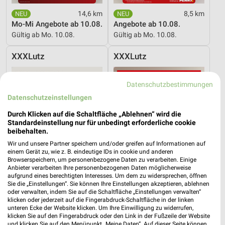
14,6 km
8,5 km
Mo-Mi Angebote ab 10.08.
Angebote ab 10.08.
Gültig ab Mo. 10.08.
Gültig ab Mo. 10.08.
XXXLutz
XXXLutz
Datenschutzbestimmungen
Datenschutzeinstellungen
Durch Klicken auf die Schaltfläche „Ablehnen“ wird die
Standardeinstellung nur für unbedingt erforderliche cookie
beibehalten.
Wir und unsere Partner speichern und/oder greifen auf Informationen auf
einem Gerät zu, wie z. B. eindeutige IDs in cookie und anderen
Browserspeichern, um personenbezogene Daten zu verarbeiten. Einige
Anbieter verarbeiten Ihre personenbezogenen Daten möglicherweise
aufgrund eines berechtigten Interesses. Um dem zu widersprechen, öffnen
Sie die „Einstellungen“. Sie können Ihre Einstellungen akzeptieren, ablehnen
oder verwalten, indem Sie auf die Schaltfläche „Einstellungen verwalten“
klicken oder jederzeit auf die Fingerabdruck-Schaltfläche in der linken
69 km
69 km
unteren Ecke der Website klicken. Um Ihre Einwilligung zu widerrufen,
Dieter Knoll
Wohnen Spezial
klicken Sie auf den Fingerabdruck oder den Link in der Fußzeile der Website
und klicken Sie auf den Menüpunkt „Meine Daten“. Auf dieser Seite können