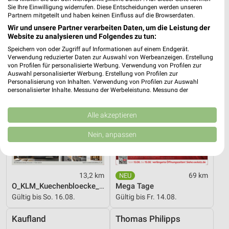
Gültig bis Fr. 14.08.
Gültig bis Fr. 14.08.
Sie Ihre Einwilligung widerrufen. Diese Entscheidungen werden unseren
Partnern mitgeteilt und haben keinen Einfluss auf die Browserdaten.
Zurbrüggen
XXXLutz
Wir und unsere Partner verarbeiten Daten, um die Leistung der
Website zu analysieren und Folgendes zu tun:
Speichern von oder Zugriff auf Informationen auf einem Endgerät.
Verwendung reduzierter Daten zur Auswahl von Werbeanzeigen. Erstellung
von Profilen für personalisierte Werbung. Verwendung von Profilen zur
Auswahl personalisierter Werbung. Erstellung von Profilen zur
Personalisierung von Inhalten. Verwendung von Profilen zur Auswahl
personalisierter Inhalte. Messung der Werbeleistung. Messung der
Performance von Inhalten. Analyse von Zielgruppen durch Statistiken oder
Kombinationen von Daten aus verschiedenen Quellen. Entwicklung und
Verbesserung der Angebote. Verwendung reduzierter Daten zur Auswahl
Alle akzeptieren
von Inhalten.
Daten können außerhalb der Europäischen Union weitergegeben und in die
Nein, anpassen
USA gesendet werden.
Ihre Einwilligung und die cookie Richtlinie gelten ausschließlich für diese
Website/App.
Partnerliste anzeigen (1 IAB-Anbieter)
13,2 km
69 km
O_KLM_Kuechenbloecke_01_26_ES
Mega Tage
Wir nutzen Ihre Daten für folgende Zwecke:
Gültig bis So. 16.08.
Gültig bis Fr. 14.08.
IAB-Verarbeitungszwecke:
Speichern von oder Zugriff auf Informationen
Kaufland
Thomas Philipps
auf einem Endgerät