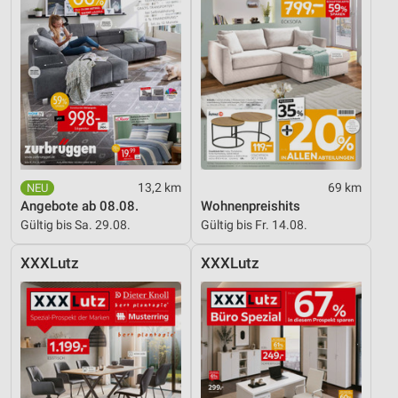
Entwicklung und Verbesserung der Angebote
Verwendung reduzierter Daten zur Auswahl von
Inhalten
IAB-Besonderheiten:
Verwendung genauer Standortdaten
Geräte anhand von aktiv angeforderten
Informationen identifizieren
13,2 km
69 km
Angebote ab 08.08.
Wohnenpreishits
Nicht-IAB-Verarbeitungszwecke:
Gültig bis Sa. 29.08.
Gültig bis Fr. 14.08.
Notwendig
XXXLutz
XXXLutz
Performance
Funktional
Werbung