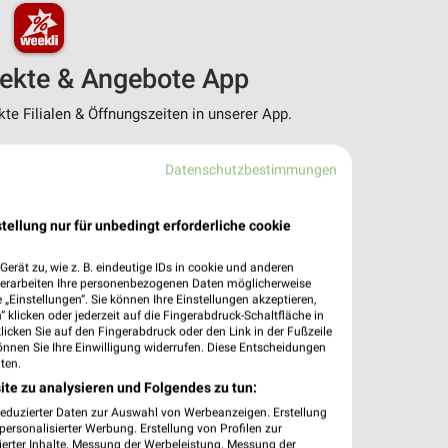
pekte & Angebote App
e Filialen & Öffnungszeiten in unserer App.
e Angebote
Datenschutzbestimmungen
ieblingshändler
htigungen bei neuen Prospekten
 Einkauf stressfrei planen
tellung nur für unbedingt erforderliche cookie
 App jetzt laden oder QR-Code scannen.
erät zu, wie z. B. eindeutige IDs in cookie und anderen
verarbeiten Ihre personenbezogenen Daten möglicherweise
„Einstellungen“. Sie können Ihre Einstellungen akzeptieren,
 klicken oder jederzeit auf die Fingerabdruck-Schaltfläche in
klicken Sie auf den Fingerabdruck oder den Link in der Fußzeile
önnen Sie Ihre Einwilligung widerrufen. Diese Entscheidungen
ten.
ite zu analysieren und Folgendes zu tun:
reduzierter Daten zur Auswahl von Werbeanzeigen. Erstellung
ersonalisierter Werbung. Erstellung von Profilen zur
ierter Inhalte. Messung der Werbeleistung. Messung der