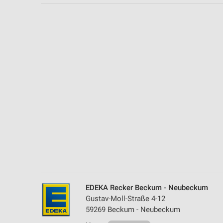
Messung der Performance von Inhalten
Analyse von Zielgruppen durch Statistiken oder Kombinationen 
Quellen
Entwicklung und Verbesserung der Angebote
Verwendung reduzierter Daten zur Auswahl von Inhalten
IAB-Besonderheiten:
Verwendung genauer Standortdaten
Geräte anhand von aktiv angeforderten Informationen identifizie
Nicht-IAB-Verarbeitungszwecke:
Notwendig
Performance
EDEKA Recker Beckum - Neubeckum
Gustav-Moll-Straße 4-12
Funktional
59269 Beckum - Neubeckum
Werbung