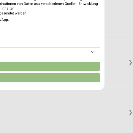
binationen von Daten aus verschiedenen Quellen. Entwicklung
 Inhalten.
gesendet werden.
e/App.
❯
n
❯