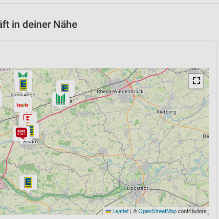
t in deiner Nähe
⛶
Leaflet
|
©
OpenStreetMap
contributors