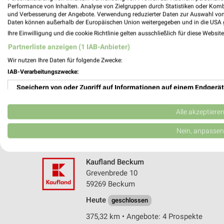
Performance von Inhalten. Analyse von Zielgruppen durch Statistiken oder Kom
und Verbesserung der Angebote. Verwendung reduzierter Daten zur Auswahl von
Daten können außerhalb der Europäischen Union weitergegeben und in die USA 
Ihre Einwilligung und die cookie Richtlinie gelten ausschließlich für diese Websit
Partnerliste anzeigen (1 IAB-Anbieter)
Wir nutzen Ihre Daten für folgende Zwecke:
IAB-Verarbeitungszwecke:
REWE Beckum
Speichern von oder Zugriff auf Informationen auf einem Endgerät
Cheruskerstr. 1-9
59269 Beckum
Verwendung reduzierter Daten zur Auswahl von Werbeanzeigen
Alle akzeptiere
Heute
geschlossen
Erstellung von Profilen für personalisierte Werbung
Nein, anpassen
377,20 km • Angebote: 2 Prospekte
Verwendung von Profilen zur Auswahl personalisierter Werbung
Kaufland Beckum
Erstellung von Profilen zur Personalisierung von Inhalten
Grevenbrede 10
59269 Beckum
Verwendung von Profilen zur Auswahl personalisierter Inhalte
Heute
geschlossen
Messung der Werbeleistung
375,32 km • Angebote: 4 Prospekte