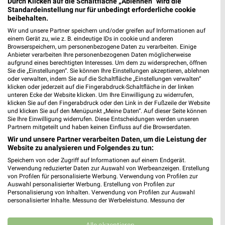
03.08.
Durch Klicken auf die Schaltfläche „Ablehnen“ wird die
Standardeinstellung nur für unbedingt erforderliche cookie
Gültig von 03. Aug. bis 08. Aug.
beibehalten.
Wir und unsere Partner speichern und/oder greifen auf Informationen auf
📅
Kalendereintrag erstellen
einem Gerät zu, wie z. B. eindeutige IDs in cookie und anderen
Browserspeichern, um personenbezogene Daten zu verarbeiten. Einige
Anbieter verarbeiten Ihre personenbezogenen Daten möglicherweise
aufgrund eines berechtigten Interesses. Um dem zu widersprechen, öffnen
PROSPEKT BLÄTTERN
Sie die „Einstellungen“. Sie können Ihre Einstellungen akzeptieren, ablehnen
oder verwalten, indem Sie auf die Schaltfläche „Einstellungen verwalten“
klicken oder jederzeit auf die Fingerabdruck-Schaltfläche in der linken
unteren Ecke der Website klicken. Um Ihre Einwilligung zu widerrufen,
klicken Sie auf den Fingerabdruck oder den Link in der Fußzeile der Website
KINDERMODE & SPIELZEUG
WEIN
ANGEBOTE AB FREITAG
BLUME
und klicken Sie auf den Menüpunkt „Meine Daten“. Auf dieser Seite können
Sie Ihre Einwilligung widerrufen. Diese Entscheidungen werden unseren
Partnern mitgeteilt und haben keinen Einfluss auf die Browserdaten.
Wir und unsere Partner verarbeiten Daten, um die Leistung der
Website zu analysieren und Folgendes zu tun:
Speichern von oder Zugriff auf Informationen auf einem Endgerät.
Verwendung reduzierter Daten zur Auswahl von Werbeanzeigen. Erstellung
von Profilen für personalisierte Werbung. Verwendung von Profilen zur
Auswahl personalisierter Werbung. Erstellung von Profilen zur
Personalisierung von Inhalten. Verwendung von Profilen zur Auswahl
personalisierter Inhalte. Messung der Werbeleistung. Messung der
Performance von Inhalten. Analyse von Zielgruppen durch Statistiken oder
Kombinationen von Daten aus verschiedenen Quellen. Entwicklung und
Verbesserung der Angebote. Verwendung reduzierter Daten zur Auswahl