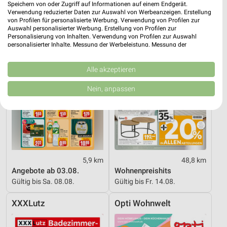
Speichern von oder Zugriff auf Informationen auf einem Endgerät.
REWE
XXXLutz
Verwendung reduzierter Daten zur Auswahl von Werbeanzeigen. Erstellung
von Profilen für personalisierte Werbung. Verwendung von Profilen zur
Auswahl personalisierter Werbung. Erstellung von Profilen zur
Personalisierung von Inhalten. Verwendung von Profilen zur Auswahl
personalisierter Inhalte. Messung der Werbeleistung. Messung der
Performance von Inhalten. Analyse von Zielgruppen durch Statistiken oder
Kombinationen von Daten aus verschiedenen Quellen. Entwicklung und
Verbesserung der Angebote. Verwendung reduzierter Daten zur Auswahl
Alle akzeptieren
von Inhalten.
Daten können außerhalb der Europäischen Union weitergegeben und in die
Nein, anpassen
USA gesendet werden.
Ihre Einwilligung und die cookie Richtlinie gelten ausschließlich für diese
Website/App.
Partnerliste anzeigen (1 IAB-Anbieter)
Wir nutzen Ihre Daten für folgende Zwecke:
IAB-Verarbeitungszwecke:
5,9 km
48,8 km
Speichern von oder Zugriff auf Informationen
Angebote ab 03.08.
Wohnenpreishits
auf einem Endgerät
Gültig bis Sa. 08.08.
Gültig bis Fr. 14.08.
Verwendung reduzierter Daten zur Auswahl von
XXXLutz
Opti Wohnwelt
Werbeanzeigen
Erstellung von Profilen für personalisierte