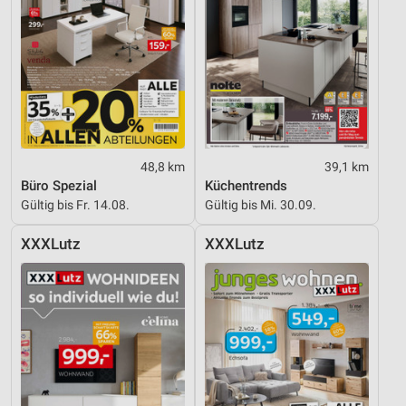
IAB-Besonderheiten:
Verwendung genauer Standortdaten
Geräte anhand von aktiv angeforderten
Informationen identifizieren
Nicht-IAB-Verarbeitungszwecke:
Notwendig
48,8 km
39,1 km
Büro Spezial
Küchentrends
Performance
Gültig bis Fr. 14.08.
Gültig bis Mi. 30.09.
Funktional
XXXLutz
XXXLutz
Werbung