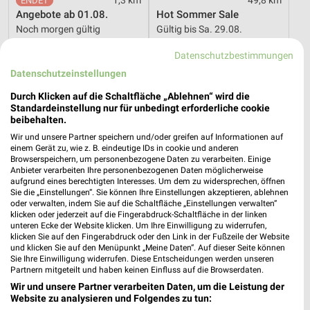
Angebote ab 01.08.
Hot Sommer Sale
Noch morgen gültig
Gültig bis Sa. 29.08.
Datenschutzbestimmungen
XXXLutz
XXXLutz
Datenschutzeinstellungen
Durch Klicken auf die Schaltfläche „Ablehnen“ wird die
Standardeinstellung nur für unbedingt erforderliche cookie
beibehalten.
Wir und unsere Partner speichern und/oder greifen auf Informationen auf
einem Gerät zu, wie z. B. eindeutige IDs in cookie und anderen
Browserspeichern, um personenbezogene Daten zu verarbeiten. Einige
Anbieter verarbeiten Ihre personenbezogenen Daten möglicherweise
aufgrund eines berechtigten Interesses. Um dem zu widersprechen, öffnen
Sie die „Einstellungen“. Sie können Ihre Einstellungen akzeptieren, ablehnen
oder verwalten, indem Sie auf die Schaltfläche „Einstellungen verwalten“
klicken oder jederzeit auf die Fingerabdruck-Schaltfläche in der linken
unteren Ecke der Website klicken. Um Ihre Einwilligung zu widerrufen,
klicken Sie auf den Fingerabdruck oder den Link in der Fußzeile der Website
und klicken Sie auf den Menüpunkt „Meine Daten“. Auf dieser Seite können
Sie Ihre Einwilligung widerrufen. Diese Entscheidungen werden unseren
48,8 km
48,8 km
Partnern mitgeteilt und haben keinen Einfluss auf die Browserdaten.
Wohnen Spezial
Dieter Knoll
Wir und unsere Partner verarbeiten Daten, um die Leistung der
Gültig bis Fr. 14.08.
Gültig bis Fr. 14.08.
Website zu analysieren und Folgendes zu tun: