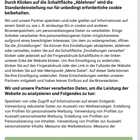
Durch Klicken auf die Schaltfläche „Ablehnen“ wird die
54338 Schweich
❯
Standardeinstellung nur für unbedingt erforderliche cookie
beibehalten.
Heute 08:00 - 21:00 Uhr |
Geöffnet
Wir und unsere Partner speichern und/oder greifen auf Informationen auf
552,80 km
einem Gerät zu, wie z. B. eindeutige IDs in cookie und anderen
Browserspeichern, um personenbezogene Daten zu verarbeiten. Einige
Anbieter verarbeiten Ihre personenbezogenen Daten möglicherweise
aufgrund eines berechtigten Interesses. Um dem zu widersprechen, öffnen
dm Kirchberg (Hunsrück)
Sie die „Einstellungen“. Sie können Ihre Einstellungen akzeptieren, ablehnen
Freiherr-von-Drais-Straße 5
oder verwalten, indem Sie auf die Schaltfläche „Einstellungen verwalten“
klicken oder jederzeit auf die Fingerabdruck-Schaltfläche in der linken
55481 Kirchberg (Hunsrück)
❯
unteren Ecke der Website klicken. Um Ihre Einwilligung zu widerrufen,
klicken Sie auf den Fingerabdruck oder den Link in der Fußzeile der Website
Heute 08:00 - 20:00 Uhr |
Geöffnet
und klicken Sie auf den Menüpunkt „Meine Daten“. Auf dieser Seite können
Sie Ihre Einwilligung widerrufen. Diese Entscheidungen werden unseren
505,59 km
Partnern mitgeteilt und haben keinen Einfluss auf die Browserdaten.
Wir und unsere Partner verarbeiten Daten, um die Leistung der
Website zu analysieren und Folgendes zu tun:
Drogerie & Parfümerie Angebote und
Speichern von oder Zugriff auf Informationen auf einem Endgerät.
Verwendung reduzierter Daten zur Auswahl von Werbeanzeigen. Erstellung
Prospekte für Bausendorf
von Profilen für personalisierte Werbung. Verwendung von Profilen zur
Auswahl personalisierter Werbung. Erstellung von Profilen zur
7 Prospekte
Personalisierung von Inhalten. Verwendung von Profilen zur Auswahl
personalisierter Inhalte. Messung der Werbeleistung. Messung der
Performance von Inhalten. Analyse von Zielgruppen durch Statistiken oder
Müller
Müller
Kombinationen von Daten aus verschiedenen Quellen. Entwicklung und