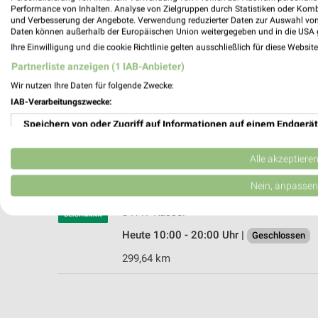
Performance von Inhalten. Analyse von Zielgruppen durch Statistiken oder Kom
und Verbesserung der Angebote. Verwendung reduzierter Daten zur Auswahl von
Daten können außerhalb der Europäischen Union weitergegeben und in die USA 
Ihre Einwilligung und die cookie Richtlinie gelten ausschließlich für diese Websit
Siemes Schuhcenter Kassel
Partnerliste anzeigen (1 IAB-Anbieter)
Frankfurter Straße 128a
Wir nutzen Ihre Daten für folgende Zwecke:
34121 Kassel
IAB-Verarbeitungszwecke:
Heute 09:00 - 20:00 Uhr |
Geschlossen
Speichern von oder Zugriff auf Informationen auf einem Endgerät
301,43 km • Angebote: 1 Prospekt
Verwendung reduzierter Daten zur Auswahl von Werbeanzeigen
Alle akzeptiere
DEICHMANN Kassel
Erstellung von Profilen für personalisierte Werbung
Nein, anpassen
Obere Königsstraße 47 a
Verwendung von Profilen zur Auswahl personalisierter Werbung
34117 Kassel
Heute 10:00 - 20:00 Uhr |
Geschlossen
Erstellung von Profilen zur Personalisierung von Inhalten
299,64 km
Verwendung von Profilen zur Auswahl personalisierter Inhalte
Messung der Werbeleistung