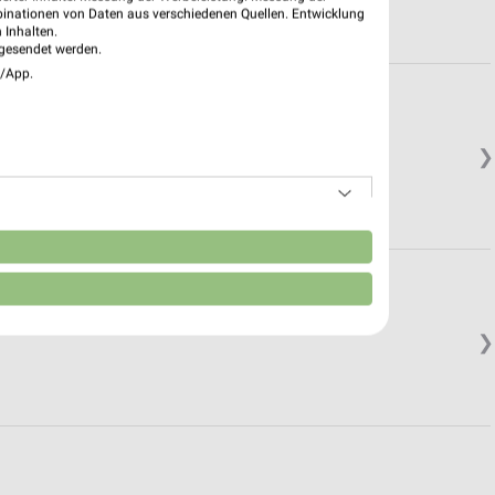
binationen von Daten aus verschiedenen Quellen. Entwicklung
 Inhalten.
gesendet werden.
e/App.
❯
n
❯