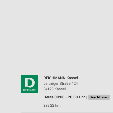
Messung der Performance von Inhalten
Analyse von Zielgruppen durch Statistiken oder Kombinationen 
Quellen
Entwicklung und Verbesserung der Angebote
Verwendung reduzierter Daten zur Auswahl von Inhalten
IAB-Besonderheiten:
Verwendung genauer Standortdaten
Geräte anhand von aktiv angeforderten Informationen identifizie
Nicht-IAB-Verarbeitungszwecke:
DEICHMANN Kassel
Notwendig
Leipziger Straße 124
34123 Kassel
Performance
Heute 09:00 - 20:00 Uhr |
Geschlossen
Funktional
298,22 km
Werbung