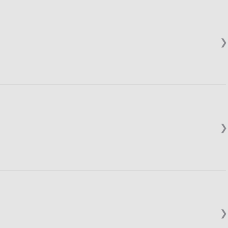
❯
❯
❯