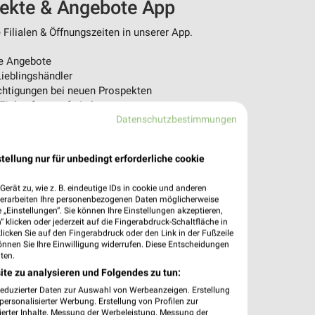
pekte & Angebote App
Filialen & Öffnungszeiten in unserer App.
e Angebote
ieblingshändler
htigungen bei neuen Prospekten
 Einkauf stressfrei planen
Datenschutzbestimmungen
 App jetzt laden oder QR-Code scannen.
tellung nur für unbedingt erforderliche cookie
erät zu, wie z. B. eindeutige IDs in cookie und anderen
verarbeiten Ihre personenbezogenen Daten möglicherweise
„Einstellungen“. Sie können Ihre Einstellungen akzeptieren,
 klicken oder jederzeit auf die Fingerabdruck-Schaltfläche in
klicken Sie auf den Fingerabdruck oder den Link in der Fußzeile
önnen Sie Ihre Einwilligung widerrufen. Diese Entscheidungen
ten.
ite zu analysieren und Folgendes zu tun:
reduzierter Daten zur Auswahl von Werbeanzeigen. Erstellung
ersonalisierter Werbung. Erstellung von Profilen zur
ierter Inhalte. Messung der Werbeleistung. Messung der