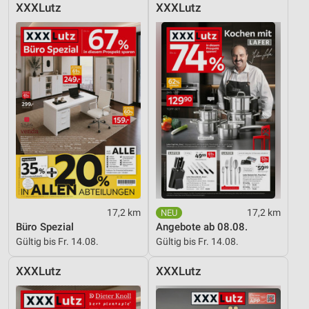
XXXLutz
XXXLutz
Entwicklung und Verbesserung der Angebote
Verwendung reduzierter Daten zur Auswahl von
Inhalten
IAB-Besonderheiten:
Verwendung genauer Standortdaten
Geräte anhand von aktiv angeforderten
Informationen identifizieren
Nicht-IAB-Verarbeitungszwecke:
Notwendig
17,2 km
17,2 km
Performance
Büro Spezial
Angebote ab 08.08.
Gültig bis Fr. 14.08.
Gültig bis Fr. 14.08.
Funktional
XXXLutz
XXXLutz
Werbung