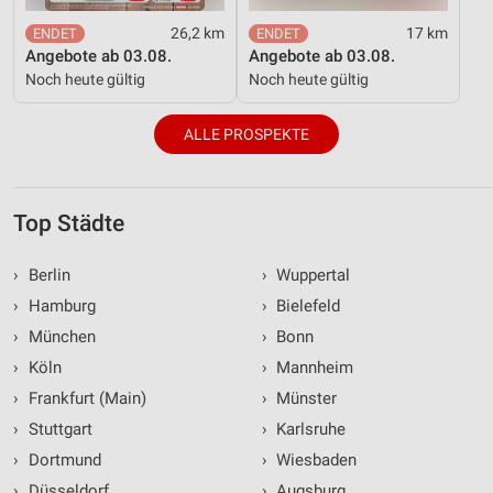
26,2 km
17 km
Angebote ab 03.08.
Angebote ab 03.08.
Noch heute gültig
Noch heute gültig
ALLE PROSPEKTE
Top Städte
›
Berlin
›
Wuppertal
›
Hamburg
›
Bielefeld
›
München
›
Bonn
›
Köln
›
Mannheim
›
Frankfurt (Main)
›
Münster
›
Stuttgart
›
Karlsruhe
›
Dortmund
›
Wiesbaden
›
Düsseldorf
›
Augsburg