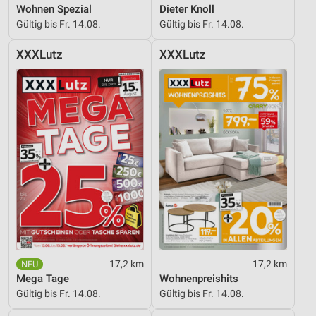
Wohnen Spezial
Dieter Knoll
Verwendung reduzierter Daten zur Auswahl von
Gültig bis Fr. 14.08.
Gültig bis Fr. 14.08.
Werbeanzeigen
XXXLutz
XXXLutz
Erstellung von Profilen für personalisierte
Werbung
Verwendung von Profilen zur Auswahl
personalisierter Werbung
Erstellung von Profilen zur Personalisierung
von Inhalten
Verwendung von Profilen zur Auswahl
personalisierter Inhalte
Messung der Werbeleistung
Messung der Performance von Inhalten
17,2 km
17,2 km
Mega Tage
Wohnenpreishits
Analyse von Zielgruppen durch Statistiken oder
Gültig bis Fr. 14.08.
Gültig bis Fr. 14.08.
Kombinationen von Daten aus verschiedenen
Quellen