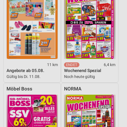
11 km
6,4 km
Angebote ab 05.08.
Wochenend Spezial
Gültig bis Di. 11.08.
Noch heute gültig
Möbel Boss
NORMA