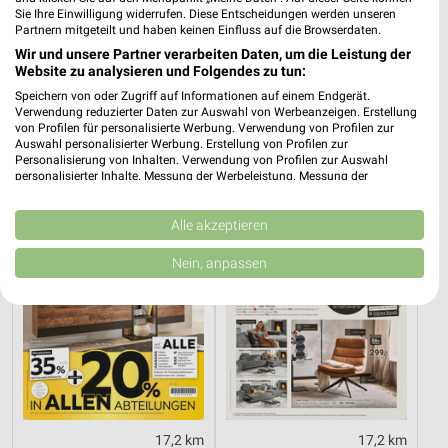
Sie Ihre Einwilligung widerrufen. Diese Entscheidungen werden unseren
Partnern mitgeteilt und haben keinen Einfluss auf die Browserdaten.
Wir und unsere Partner verarbeiten Daten, um die Leistung der
17,4 km
8,4 km
Website zu analysieren und Folgendes zu tun:
Hot Sommer Sale
Angebote ab 03.08.
Speichern von oder Zugriff auf Informationen auf einem Endgerät.
Gültig bis Sa. 29.08.
Noch heute gültig
Verwendung reduzierter Daten zur Auswahl von Werbeanzeigen. Erstellung
von Profilen für personalisierte Werbung. Verwendung von Profilen zur
XXXLutz
XXXLutz
Auswahl personalisierter Werbung. Erstellung von Profilen zur
Personalisierung von Inhalten. Verwendung von Profilen zur Auswahl
personalisierter Inhalte. Messung der Werbeleistung. Messung der
Performance von Inhalten. Analyse von Zielgruppen durch Statistiken oder
Kombinationen von Daten aus verschiedenen Quellen. Entwicklung und
Verbesserung der Angebote. Verwendung reduzierter Daten zur Auswahl
Alle akzeptieren
von Inhalten.
Daten können außerhalb der Europäischen Union weitergegeben und in die
Nein, anpassen
USA gesendet werden.
Ihre Einwilligung und die cookie Richtlinie gelten ausschließlich für diese
Website/App.
Partnerliste anzeigen (1 IAB-Anbieter)
Wir nutzen Ihre Daten für folgende Zwecke:
IAB-Verarbeitungszwecke:
Speichern von oder Zugriff auf Informationen
auf einem Endgerät
17,2 km
17,2 km