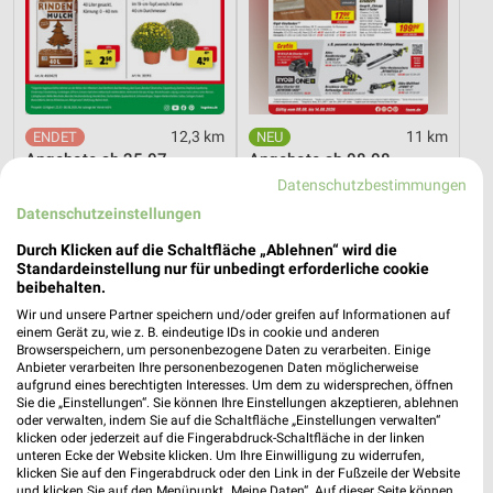
12,3 km
11 km
Angebote ab 25.07.
Angebote ab 08.08.
Noch heute gültig
Gültig bis Fr. 14.08.
Datenschutzbestimmungen
Datenschutzeinstellungen
Opti Wohnwelt
PENNY
Durch Klicken auf die Schaltfläche „Ablehnen“ wird die
Standardeinstellung nur für unbedingt erforderliche cookie
beibehalten.
Wir und unsere Partner speichern und/oder greifen auf Informationen auf
einem Gerät zu, wie z. B. eindeutige IDs in cookie und anderen
Browserspeichern, um personenbezogene Daten zu verarbeiten. Einige
Anbieter verarbeiten Ihre personenbezogenen Daten möglicherweise
aufgrund eines berechtigten Interesses. Um dem zu widersprechen, öffnen
Sie die „Einstellungen“. Sie können Ihre Einstellungen akzeptieren, ablehnen
oder verwalten, indem Sie auf die Schaltfläche „Einstellungen verwalten“
klicken oder jederzeit auf die Fingerabdruck-Schaltfläche in der linken
unteren Ecke der Website klicken. Um Ihre Einwilligung zu widerrufen,
klicken Sie auf den Fingerabdruck oder den Link in der Fußzeile der Website
und klicken Sie auf den Menüpunkt „Meine Daten“. Auf dieser Seite können