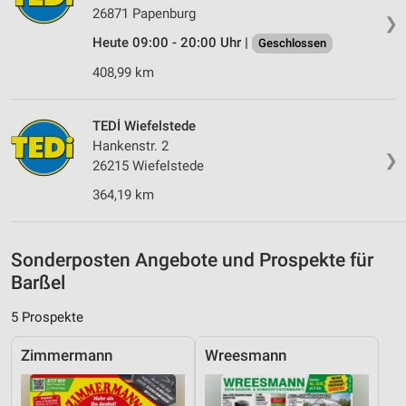
Werbung
26871 Papenburg
❯
Verwendung von Profilen zur Auswahl
Heute 09:00 - 20:00 Uhr |
Geschlossen
personalisierter Werbung
408,99 km
Erstellung von Profilen zur Personalisierung
von Inhalten
TEDİ Wiefelstede
Hankenstr. 2
Verwendung von Profilen zur Auswahl
❯
personalisierter Inhalte
26215 Wiefelstede
364,19 km
Messung der Werbeleistung
Messung der Performance von Inhalten
Sonderposten Angebote und Prospekte für
Analyse von Zielgruppen durch Statistiken oder
Barßel
Kombinationen von Daten aus verschiedenen
Quellen
5 Prospekte
Entwicklung und Verbesserung der Angebote
Zimmermann
Wreesmann
Verwendung reduzierter Daten zur Auswahl von
Inhalten