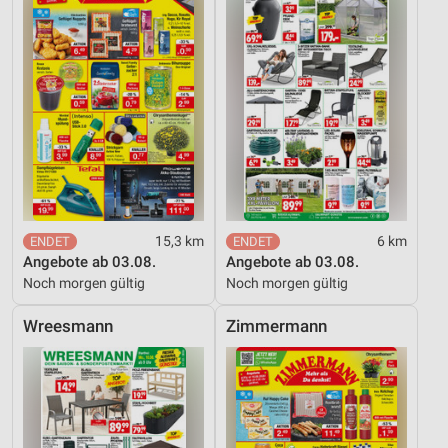
IAB-Besonderheiten:
Verwendung genauer Standortdaten
Geräte anhand von aktiv angeforderten
Informationen identifizieren
Nicht-IAB-Verarbeitungszwecke:
Notwendig
Performance
15,3 km
6 km
Funktional
Angebote ab 03.08.
Angebote ab 03.08.
Noch morgen gültig
Noch morgen gültig
Werbung
Wreesmann
Zimmermann