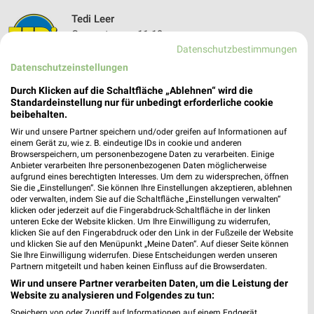
Tedi Leer
Georgstrasse 11-19
Datenschutzbestimmungen
26789 Leer
❯
Datenschutzeinstellungen
Heute 09:00 - 20:00 Uhr |
Geschlossen
Durch Klicken auf die Schaltfläche „Ablehnen“ wird die
406,38 km
Standardeinstellung nur für unbedingt erforderliche cookie
beibehalten.
Wir und unsere Partner speichern und/oder greifen auf Informationen auf
EuroShop Leer
einem Gerät zu, wie z. B. eindeutige IDs in cookie und anderen
Mühlenstraße 61
Browserspeichern, um personenbezogene Daten zu verarbeiten. Einige
Anbieter verarbeiten Ihre personenbezogenen Daten möglicherweise
26789 Leer
❯
aufgrund eines berechtigten Interesses. Um dem zu widersprechen, öffnen
Sie die „Einstellungen“. Sie können Ihre Einstellungen akzeptieren, ablehnen
Heute 09:30 - 18:30 Uhr |
Geschlossen
oder verwalten, indem Sie auf die Schaltfläche „Einstellungen verwalten“
klicken oder jederzeit auf die Fingerabdruck-Schaltfläche in der linken
406,84 km • Angebote: 1 Prospekt
unteren Ecke der Website klicken. Um Ihre Einwilligung zu widerrufen,
klicken Sie auf den Fingerabdruck oder den Link in der Fußzeile der Website
und klicken Sie auf den Menüpunkt „Meine Daten“. Auf dieser Seite können
Tedi Esterwegen
Sie Ihre Einwilligung widerrufen. Diese Entscheidungen werden unseren
Partnern mitgeteilt und haben keinen Einfluss auf die Browserdaten.
Poststr. 15
Wir und unsere Partner verarbeiten Daten, um die Leistung der
26897 Esterwegen
❯
Website zu analysieren und Folgendes zu tun:
Heute 09:00 - 20:00 Uhr |
Geschlossen
Speichern von oder Zugriff auf Informationen auf einem Endgerät.