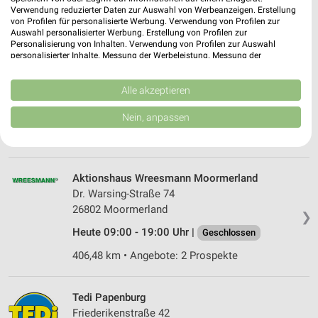
Verwendung reduzierter Daten zur Auswahl von Werbeanzeigen. Erstellung
392,08 km
von Profilen für personalisierte Werbung. Verwendung von Profilen zur
Auswahl personalisierter Werbung. Erstellung von Profilen zur
Personalisierung von Inhalten. Verwendung von Profilen zur Auswahl
personalisierter Inhalte. Messung der Werbeleistung. Messung der
Tedi Moormerland
Performance von Inhalten. Analyse von Zielgruppen durch Statistiken oder
Heinrich Lubke Str. 6
Kombinationen von Daten aus verschiedenen Quellen. Entwicklung und
26802 Moormerland
Verbesserung der Angebote. Verwendung reduzierter Daten zur Auswahl
Alle akzeptieren
❯
von Inhalten.
Heute 09:00 - 19:00 Uhr |
Daten können außerhalb der Europäischen Union weitergegeben und in die
Geschlossen
Nein, anpassen
USA gesendet werden.
406,46 km
Ihre Einwilligung und die cookie Richtlinie gelten ausschließlich für diese
Website/App.
Partnerliste anzeigen (1 IAB-Anbieter)
Aktionshaus Wreesmann Moormerland
Wir nutzen Ihre Daten für folgende Zwecke:
Dr. Warsing-Straße 74
IAB-Verarbeitungszwecke:
26802 Moormerland
❯
Speichern von oder Zugriff auf Informationen
Heute 09:00 - 19:00 Uhr |
Geschlossen
auf einem Endgerät
406,48 km • Angebote: 2 Prospekte
Verwendung reduzierter Daten zur Auswahl von
Werbeanzeigen
Tedi Papenburg
Erstellung von Profilen für personalisierte
Friederikenstraße 42