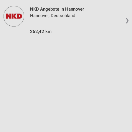
Verwendung reduzierter Daten zur Auswahl von
Werbeanzeigen
NKD Angebote in Hannover
Hannover, Deutschland
Erstellung von Profilen für personalisierte
❯
Werbung
252,42 km
Verwendung von Profilen zur Auswahl
personalisierter Werbung
Erstellung von Profilen zur Personalisierung
von Inhalten
Verwendung von Profilen zur Auswahl
personalisierter Inhalte
Messung der Werbeleistung
Messung der Performance von Inhalten
Analyse von Zielgruppen durch Statistiken oder
Kombinationen von Daten aus verschiedenen
Quellen