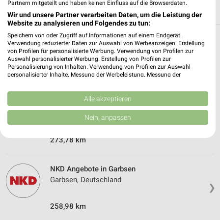
Partnern mitgeteilt und haben keinen Einfluss auf die Browserdaten.
Wir und unsere Partner verarbeiten Daten, um die Leistung der
Website zu analysieren und Folgendes zu tun:
Speichern von oder Zugriff auf Informationen auf einem Endgerät.
Weitere NKD Geschäfte mit Angeboten in
Verwendung reduzierter Daten zur Auswahl von Werbeanzeigen. Erstellung
von Profilen für personalisierte Werbung. Verwendung von Profilen zur
und um Barsinghausen
Auswahl personalisierter Werbung. Erstellung von Profilen zur
Personalisierung von Inhalten. Verwendung von Profilen zur Auswahl
personalisierter Inhalte. Messung der Werbeleistung. Messung der
5 Geschäfte und Orte
Performance von Inhalten. Analyse von Zielgruppen durch Statistiken oder
Kombinationen von Daten aus verschiedenen Quellen. Entwicklung und
Verbesserung der Angebote. Verwendung reduzierter Daten zur Auswahl
Alle akzeptieren
NKD Angebote in Bad Nenndorf
von Inhalten.
Bad Nenndorf, Deutschland
Daten können außerhalb der Europäischen Union weitergegeben und in die
Nein, anpassen
❯
USA gesendet werden.
Ihre Einwilligung und die cookie Richtlinie gelten ausschließlich für diese
273,78 km
Website/App.
Partnerliste anzeigen (1 IAB-Anbieter)
Wir nutzen Ihre Daten für folgende Zwecke:
NKD Angebote in Garbsen
IAB-Verarbeitungszwecke:
Garbsen, Deutschland
❯
Speichern von oder Zugriff auf Informationen
auf einem Endgerät
258,98 km