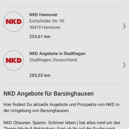
Entwicklung und Verbesserung der Angebote
Verwendung reduzierter Daten zur Auswahl von
NKD Hannover
Inhalten
Eichsfelder Str. 95
❯
IAB-Besonderheiten:
30419 Hannover
Verwendung genauer Standortdaten
253,61 km
Geräte anhand von aktiv angeforderten
Informationen identifizieren
NKD Angebote in Stadthagen
Stadthagen, Deutschland
Nicht-IAB-Verarbeitungszwecke:
❯
Notwendig
285,55 km
Performance
NKD Angebote für Barsinghausen
Funktional
Hier findest Du aktuelle Angebote und Prospekte von NKD in
Werbung
der Umgebung von Barsinghausen.
NKD (Staunen. Sparen. Schöner leben.) hat alles rund um das
Thema Mode & Bekleidung. Egal ob Ihr auf der Suche nach