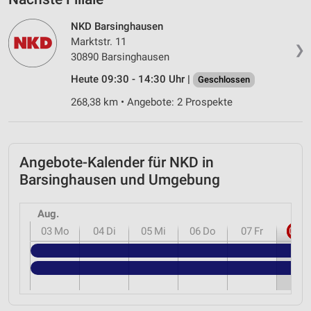
NKD Barsinghausen
Marktstr. 11
❯
30890 Barsinghausen
Heute 09:30 - 14:30 Uhr |
Geschlossen
268,38 km • Angebote: 2 Prospekte
Angebote-Kalender für NKD in
Barsinghausen und Umgebung
Aug.
03
Mo
04
Di
05
Mi
06
Do
07
Fr
08
S