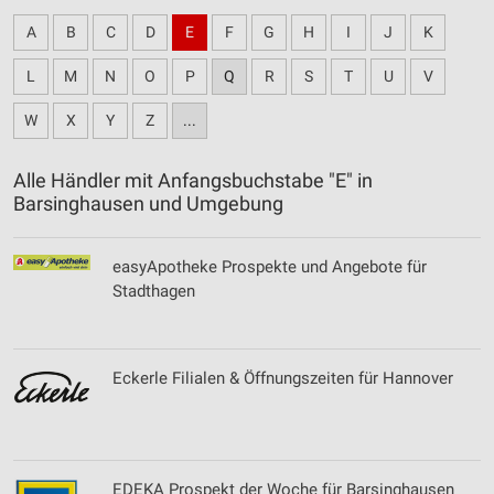
A
B
C
D
E
F
G
H
I
J
K
L
M
N
O
P
Q
R
S
T
U
V
W
X
Y
Z
...
Alle Händler mit Anfangsbuchstabe "E" in
Barsinghausen und Umgebung
easyApotheke Prospekte und Angebote für
Stadthagen
Eckerle Filialen & Öffnungszeiten für Hannover
EDEKA Prospekt der Woche für Barsinghausen