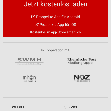
Jetzt kostenlos laden
Entwicklung und Verbesserung der Angebote
Prospekte App für Android
Verwendung reduzierter Daten zur Auswahl von
Inhalten
Prospekte App für iOS
IAB-Besonderheiten:
Kostenlos im App Store erhältlich
Verwendung genauer Standortdaten
Geräte anhand von aktiv angeforderten
In Kooperation mit:
Informationen identifizieren
Nicht-IAB-Verarbeitungszwecke:
Notwendig
Performance
Funktional
Werbung
WEEKLI
SERVICE