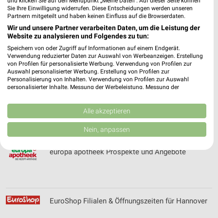
und klicken Sie auf den Menüpunkt „Meine Daten“. Auf dieser Seite können
Ernsting's family Online Prospekt für
Sie Ihre Einwilligung widerrufen. Diese Entscheidungen werden unseren
Barsinghausen
Partnern mitgeteilt und haben keinen Einfluss auf die Browserdaten.
Wir und unsere Partner verarbeiten Daten, um die Leistung der
Website zu analysieren und Folgendes zu tun:
Speichern von oder Zugriff auf Informationen auf einem Endgerät.
EURONICS Angebote im aktuellen Prospekt für
Verwendung reduzierter Daten zur Auswahl von Werbeanzeigen. Erstellung
Barsinghausen
von Profilen für personalisierte Werbung. Verwendung von Profilen zur
Auswahl personalisierter Werbung. Erstellung von Profilen zur
Personalisierung von Inhalten. Verwendung von Profilen zur Auswahl
personalisierter Inhalte. Messung der Werbeleistung. Messung der
Performance von Inhalten. Analyse von Zielgruppen durch Statistiken oder
EURONICS XXL Angebote im aktuellen Prospekt
Kombinationen von Daten aus verschiedenen Quellen. Entwicklung und
Verbesserung der Angebote. Verwendung reduzierter Daten zur Auswahl
Alle akzeptieren
für Hambühren
von Inhalten.
Daten können außerhalb der Europäischen Union weitergegeben und in die
Nein, anpassen
USA gesendet werden.
Ihre Einwilligung und die cookie Richtlinie gelten ausschließlich für diese
europa apotheek Prospekte und Angebote
Website/App.
Partnerliste anzeigen (1 IAB-Anbieter)
Wir nutzen Ihre Daten für folgende Zwecke:
IAB-Verarbeitungszwecke:
EuroShop Filialen & Öffnungszeiten für Hannover
Speichern von oder Zugriff auf Informationen
auf einem Endgerät