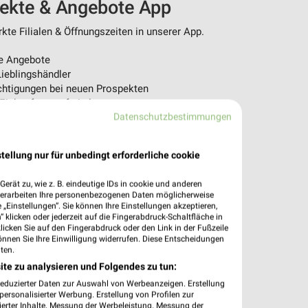
pekte & Angebote App
te Filialen & Öffnungszeiten in unserer App.
e Angebote
ieblingshändler
htigungen bei neuen Prospekten
 Einkauf stressfrei planen
Datenschutzbestimmungen
 App jetzt laden oder QR-Code scannen.
tellung nur für unbedingt erforderliche cookie
erät zu, wie z. B. eindeutige IDs in cookie und anderen
verarbeiten Ihre personenbezogenen Daten möglicherweise
„Einstellungen“. Sie können Ihre Einstellungen akzeptieren,
 klicken oder jederzeit auf die Fingerabdruck-Schaltfläche in
klicken Sie auf den Fingerabdruck oder den Link in der Fußzeile
önnen Sie Ihre Einwilligung widerrufen. Diese Entscheidungen
ten.
ite zu analysieren und Folgendes zu tun:
reduzierter Daten zur Auswahl von Werbeanzeigen. Erstellung
ersonalisierter Werbung. Erstellung von Profilen zur
ierter Inhalte. Messung der Werbeleistung. Messung der