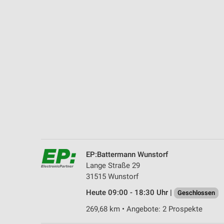
Messung der Performance von Inhalten
Analyse von Zielgruppen durch Statistiken oder Kombinationen 
Quellen
Entwicklung und Verbesserung der Angebote
Verwendung reduzierter Daten zur Auswahl von Inhalten
IAB-Besonderheiten:
Verwendung genauer Standortdaten
Geräte anhand von aktiv angeforderten Informationen identifizie
Nicht-IAB-Verarbeitungszwecke:
EP:Battermann Wunstorf
Notwendig
Lange Straße 29
31515 Wunstorf
Performance
Heute 09:00 - 18:30 Uhr |
Geschlossen
Funktional
269,68 km • Angebote: 2 Prospekte
Werbung