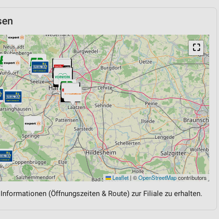
sen
⛶
Leaflet
|
©
OpenStreetMap
contributors
 Informationen (Öffnungszeiten & Route) zur Filiale zu erhalten.