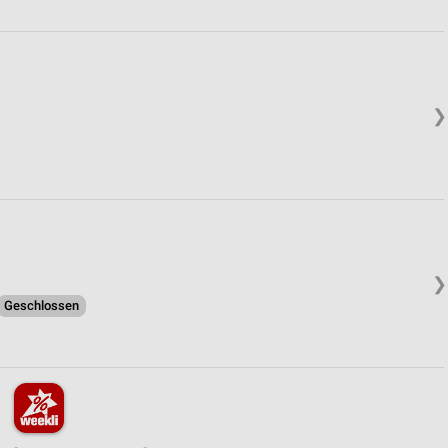
❯
❯
Geschlossen