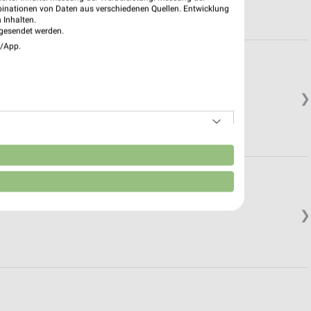
binationen von Daten aus verschiedenen Quellen. Entwicklung
 Inhalten.
gesendet werden.
e/App.
❯
n
❯