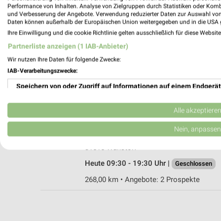
Performance von Inhalten. Analyse von Zielgruppen durch Statistiken oder Kom
und Verbesserung der Angebote. Verwendung reduzierter Daten zur Auswahl von
Daten können außerhalb der Europäischen Union weitergegeben und in die USA 
Ihre Einwilligung und die cookie Richtlinie gelten ausschließlich für diese Websit
expert Springe
Partnerliste anzeigen (1 IAB-Anbieter)
Osttangente 10
Wir nutzen Ihre Daten für folgende Zwecke:
31832 Springe
IAB-Verarbeitungszwecke:
Heute 09:30 - 20:00 Uhr |
Geschlossen
Speichern von oder Zugriff auf Informationen auf einem Endgerät
262,57 km • Angebote: 2 Prospekte
Verwendung reduzierter Daten zur Auswahl von Werbeanzeigen
Alle akzeptiere
expert Wunstorf
Erstellung von Profilen für personalisierte Werbung
Nein, anpassen
Industriestraße 3
Verwendung von Profilen zur Auswahl personalisierter Werbung
31515 Wunstorf
Heute 09:30 - 19:30 Uhr |
Geschlossen
Erstellung von Profilen zur Personalisierung von Inhalten
268,00 km • Angebote: 2 Prospekte
Verwendung von Profilen zur Auswahl personalisierter Inhalte
Messung der Werbeleistung