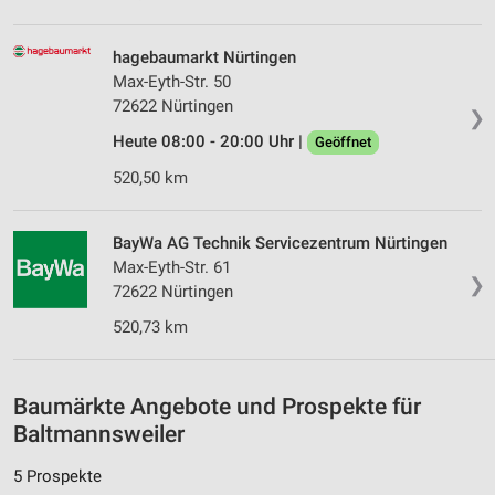
Werbung
hagebaumarkt Nürtingen
Verwendung von Profilen zur Auswahl
personalisierter Werbung
Max-Eyth-Str. 50
72622 Nürtingen
❯
Erstellung von Profilen zur Personalisierung
von Inhalten
Heute 08:00 - 20:00 Uhr |
Geöffnet
520,50 km
Verwendung von Profilen zur Auswahl
personalisierter Inhalte
BayWa AG Technik Servicezentrum Nürtingen
Messung der Werbeleistung
Max-Eyth-Str. 61
❯
72622 Nürtingen
Messung der Performance von Inhalten
520,73 km
Analyse von Zielgruppen durch Statistiken oder
Kombinationen von Daten aus verschiedenen
Quellen
Baumärkte Angebote und Prospekte für
Entwicklung und Verbesserung der Angebote
Baltmannsweiler
Verwendung reduzierter Daten zur Auswahl von
5 Prospekte
Inhalten