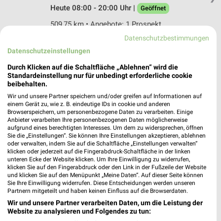
Heute 08:00 - 20:00 Uhr |
Geöffnet
509,75 km • Angebote: 1 Prospekt
Datenschutzbestimmungen
Datenschutzeinstellungen
OBI Winnenden
Friedrich-List-Str. 5
Durch Klicken auf die Schaltfläche „Ablehnen“ wird die
71364 Winnenden
Standardeinstellung nur für unbedingt erforderliche cookie
❯
beibehalten.
Heute 08:00 - 20:00 Uhr |
Geöffnet
Wir und unsere Partner speichern und/oder greifen auf Informationen auf
einem Gerät zu, wie z. B. eindeutige IDs in cookie und anderen
494,49 km • Angebote: 1 Prospekt
Browserspeichern, um personenbezogene Daten zu verarbeiten. Einige
Anbieter verarbeiten Ihre personenbezogenen Daten möglicherweise
aufgrund eines berechtigten Interesses. Um dem zu widersprechen, öffnen
Konz Winnenden
Sie die „Einstellungen“. Sie können Ihre Einstellungen akzeptieren, ablehnen
oder verwalten, indem Sie auf die Schaltfläche „Einstellungen verwalten“
Max-Eyth-Straße 48
klicken oder jederzeit auf die Fingerabdruck-Schaltfläche in der linken
71364 Winnenden
unteren Ecke der Website klicken. Um Ihre Einwilligung zu widerrufen,
❯
klicken Sie auf den Fingerabdruck oder den Link in der Fußzeile der Website
Heute 06:30 - 18:00 Uhr |
Geöffnet
und klicken Sie auf den Menüpunkt „Meine Daten“. Auf dieser Seite können
Sie Ihre Einwilligung widerrufen. Diese Entscheidungen werden unseren
494,56 km
Partnern mitgeteilt und haben keinen Einfluss auf die Browserdaten.
Wir und unsere Partner verarbeiten Daten, um die Leistung der
Website zu analysieren und Folgendes zu tun:
hagebaumarkt Waiblingen