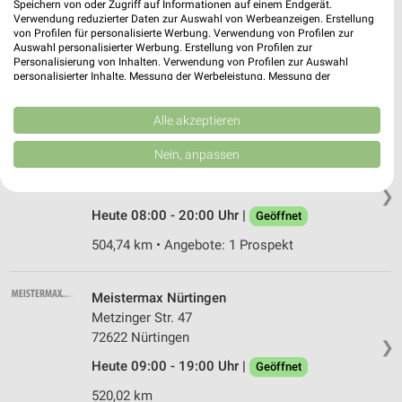
Speichern von oder Zugriff auf Informationen auf einem Endgerät.
Schüttelgrabenring 14
Verwendung reduzierter Daten zur Auswahl von Werbeanzeigen. Erstellung
von Profilen für personalisierte Werbung. Verwendung von Profilen zur
71332 Waiblingen
❯
Auswahl personalisierter Werbung. Erstellung von Profilen zur
Personalisierung von Inhalten. Verwendung von Profilen zur Auswahl
Heute 07:00 - 18:00 Uhr |
Geöffnet
personalisierter Inhalte. Messung der Werbeleistung. Messung der
Performance von Inhalten. Analyse von Zielgruppen durch Statistiken oder
494,53 km
Kombinationen von Daten aus verschiedenen Quellen. Entwicklung und
Verbesserung der Angebote. Verwendung reduzierter Daten zur Auswahl
Alle akzeptieren
von Inhalten.
toom Baumarkt Fellbach
Daten können außerhalb der Europäischen Union weitergegeben und in die
Nein, anpassen
USA gesendet werden.
Steinbeisstraße 4
Ihre Einwilligung und die cookie Richtlinie gelten ausschließlich für diese
70736 Fellbach
❯
Website/App.
Heute 08:00 - 20:00 Uhr |
Geöffnet
Partnerliste anzeigen (1 IAB-Anbieter)
504,74 km • Angebote: 1 Prospekt
Wir nutzen Ihre Daten für folgende Zwecke:
IAB-Verarbeitungszwecke:
Speichern von oder Zugriff auf Informationen
Meistermax Nürtingen
auf einem Endgerät
Metzinger Str. 47
72622 Nürtingen
❯
Verwendung reduzierter Daten zur Auswahl von
Werbeanzeigen
Heute 09:00 - 19:00 Uhr |
Geöffnet
520,02 km
Erstellung von Profilen für personalisierte