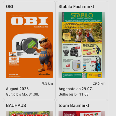
OBI
Stabilo Fachmarkt
IAB-Besonderheiten:
Verwendung genauer Standortdaten
Geräte anhand von aktiv angeforderten
Informationen identifizieren
Nicht-IAB-Verarbeitungszwecke:
Notwendig
Performance
Funktional
Werbung
9,5 km
29,6 km
August 2026
Angebote ab 29.07.
Gültig bis Mo. 31.08.
Gültig bis Di. 11.08.
BAUHAUS
toom Baumarkt