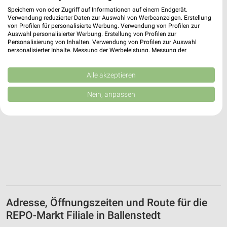
22,52 km
Speichern von oder Zugriff auf Informationen auf einem Endgerät.
Verwendung reduzierter Daten zur Auswahl von Werbeanzeigen. Erstellung
von Profilen für personalisierte Werbung. Verwendung von Profilen zur
Auswahl personalisierter Werbung. Erstellung von Profilen zur
Personalisierung von Inhalten. Verwendung von Profilen zur Auswahl
personalisierter Inhalte. Messung der Werbeleistung. Messung der
Performance von Inhalten. Analyse von Zielgruppen durch Statistiken oder
Kombinationen von Daten aus verschiedenen Quellen. Entwicklung und
Verbesserung der Angebote. Verwendung reduzierter Daten zur Auswahl
Alle akzeptieren
von Inhalten.
Daten können außerhalb der Europäischen Union weitergegeben und in die
Nein, anpassen
USA gesendet werden.
Ihre Einwilligung und die cookie Richtlinie gelten ausschließlich für diese
Website/App.
Partnerliste anzeigen (1 IAB-Anbieter)
Wir nutzen Ihre Daten für folgende Zwecke:
IAB-Verarbeitungszwecke:
Speichern von oder Zugriff auf Informationen
auf einem Endgerät
Adresse, Öffnungszeiten und Route für die
Verwendung reduzierter Daten zur Auswahl von
Werbeanzeigen
REPO-Markt Filiale in Ballenstedt