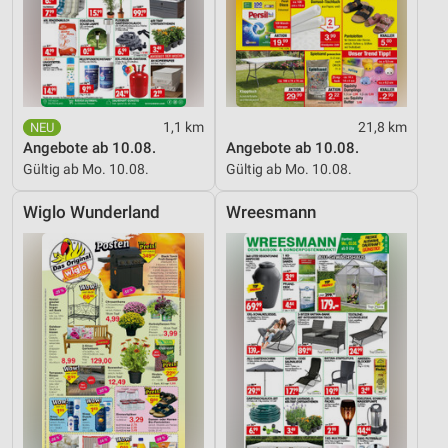
Inhalten
IAB-Besonderheiten:
Verwendung genauer Standortdaten
Geräte anhand von aktiv angeforderten
1,1 km
21,8 km
Informationen identifizieren
Angebote ab 10.08.
Angebote ab 10.08.
Nicht-IAB-Verarbeitungszwecke:
Gültig ab Mo. 10.08.
Gültig ab Mo. 10.08.
Notwendig
Wiglo Wunderland
Wreesmann
Performance
Funktional
Werbung