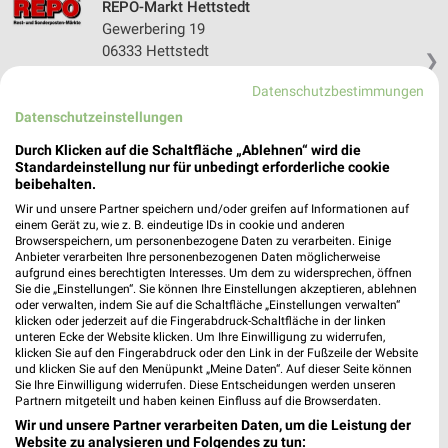
REPO-Markt Hettstedt
Gewerbering 19
06333 Hettstedt
❯
Heute 09:00 - 16:00 Uhr |
Geschlossen
Datenschutzbestimmungen
18,43 km
Datenschutzeinstellungen
Durch Klicken auf die Schaltfläche „Ablehnen“ wird die
Standardeinstellung nur für unbedingt erforderliche cookie
REPO-Markt Hettstedt
beibehalten.
Gewerbering 34
Wir und unsere Partner speichern und/oder greifen auf Informationen auf
06333 Hettstedt
einem Gerät zu, wie z. B. eindeutige IDs in cookie und anderen
❯
Browserspeichern, um personenbezogene Daten zu verarbeiten. Einige
Heute 09:00 - 16:00 Uhr |
Geschlossen
Anbieter verarbeiten Ihre personenbezogenen Daten möglicherweise
aufgrund eines berechtigten Interesses. Um dem zu widersprechen, öffnen
18,51 km
Sie die „Einstellungen“. Sie können Ihre Einstellungen akzeptieren, ablehnen
oder verwalten, indem Sie auf die Schaltfläche „Einstellungen verwalten“
klicken oder jederzeit auf die Fingerabdruck-Schaltfläche in der linken
unteren Ecke der Website klicken. Um Ihre Einwilligung zu widerrufen,
REPO-Markt Blankenburg
klicken Sie auf den Fingerabdruck oder den Link in der Fußzeile der Website
Neue Halberstädter Straße 58
und klicken Sie auf den Menüpunkt „Meine Daten“. Auf dieser Seite können
38889 Blankenburg
Sie Ihre Einwilligung widerrufen. Diese Entscheidungen werden unseren
❯
Partnern mitgeteilt und haben keinen Einfluss auf die Browserdaten.
Heute 09:00 - 16:00 Uhr |
Geschlossen
Wir und unsere Partner verarbeiten Daten, um die Leistung der
Website zu analysieren und Folgendes zu tun: