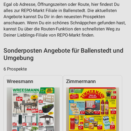
Erstellung von Profilen für personalisierte
Egal ob Adresse, Öffnungszeiten oder Route, hier findest Du
Werbung
alles zur REPO-Markt Filiale in Ballenstedt. Die aktuellsten
Angebote kannst Du Dir in den neuesten Prospekten
Verwendung von Profilen zur Auswahl
anschauen. Wenn Du ein schönes Schnäppchen gefunden hast,
personalisierter Werbung
kannst Du über die Routen-Funktion den schnellsten Weg zu
Deiner Lieblings-Filiale von REPO-Markt finden.
Erstellung von Profilen zur Personalisierung
von Inhalten
Sonderposten Angebote für Ballenstedt und
Verwendung von Profilen zur Auswahl
Umgebung
personalisierter Inhalte
6 Prospekte
Messung der Werbeleistung
Wreesmann
Zimmermann
Messung der Performance von Inhalten
Analyse von Zielgruppen durch Statistiken oder
Kombinationen von Daten aus verschiedenen
Quellen
Entwicklung und Verbesserung der Angebote
Verwendung reduzierter Daten zur Auswahl von